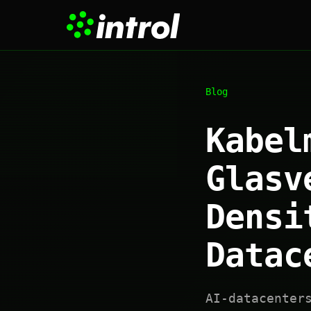
Blog
Kabel
Glasv
Densi
Datac
AI-datacenter