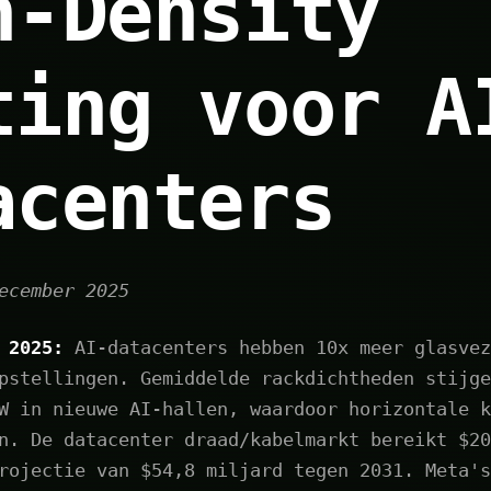
h-Density
ting voor A
acenters
ecember 2025
 2025:
AI-datacenters hebben 10x meer glasvez
pstellingen. Gemiddelde rackdichtheden stijge
W in nieuwe AI-hallen, waardoor horizontale k
n. De datacenter draad/kabelmarkt bereikt $20
rojectie van $54,8 miljard tegen 2031. Meta's