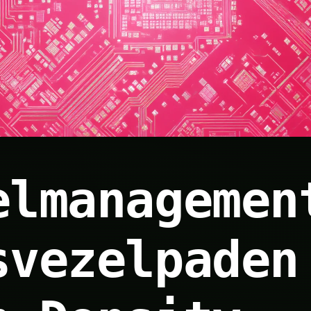
elmanagemen
svezelpaden