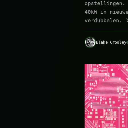
opstellingen.
40kW in nieuw
verdubbelen. 
Blake Crosley