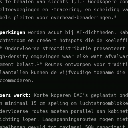
s te behalen van slechts 1,1.⁷ Goedkopere con
eltoevoegingen en -tracering, en scheiding va
bels pleiten voor overhead-benaderingen.⁸
perkingen
worden acuut bij AI-dichtheden. Kab
chtstroom en creëert hotspots die de koeleffi
⁹ Ondervloerse stroomdistributie presenteert 
gh-density omgevingen waar elke watt afvalwar
ement belast.¹⁰ Routes ontworpen voor traditi
laantallen kunnen de vijfvoudige toename die 
ccommoderen.
oers werkt:
Korte koperen DAC's geplaatst ond
n minimaal 15 cm speling om luchtstroomblokke
dervloerse routes moeten parallel aan kabinet
ichting lopen. Laagspanningsroutes mogen niet
abelbanen gevuld tot maximaal 50% capaciteit.