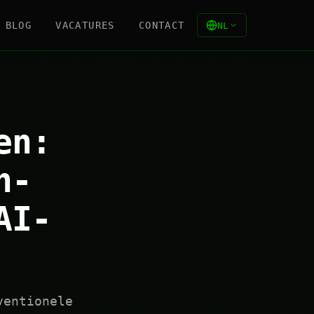
BLOG
VACATURES
CONTACT
NL
en:
h-
AI-
ventionele