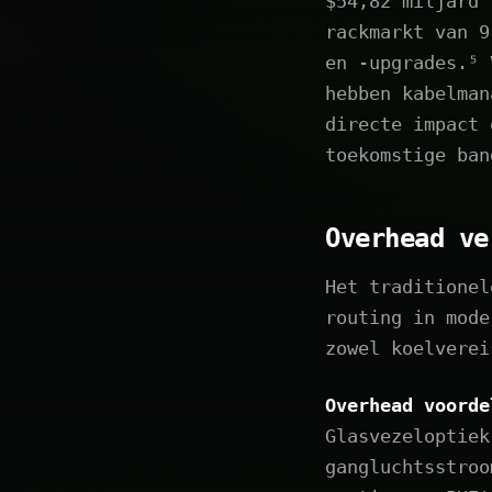
$54,82 miljard 
rackmarkt van 9
en -upgrades.⁵ 
hebben kabelman
directe impact 
toekomstige ban
Overhead ve
Het traditionel
routing in mode
zowel koelverei
Overhead voorde
Glasvezeloptiek
gangluchtsstroo