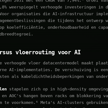
tegen 2031 met een CAGR van 7,94%.⁴ Groei van
,8% weerspiegelt verhoogde investeringen in d
Voor organisaties die AI-infrastructuur imple
agementbeslissingen die tijdens het ontwerp w
op koelefficiëntie, onderhoudbaarheid en capa
dbreedtegroei.
rsus vloerrouting voor AI
e verhoogde vloer datacentermodel maakt plaat
rne AI-implementaties. De verschuiving is een
sten als kabeldichtheidsbeperkingen van onder
len
stapelen zich op in high-density omgeving
 en AOC's hangen boven racks om blokkering va
m te voorkomen.⁶ Meta's AI-clusters gebruiken