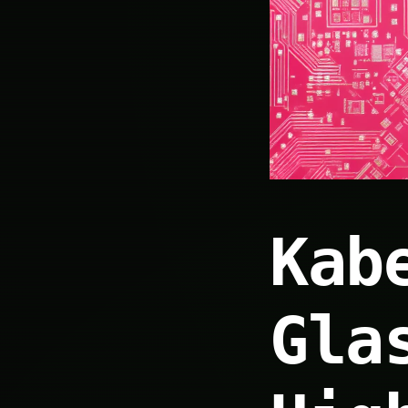
Kab
Gla