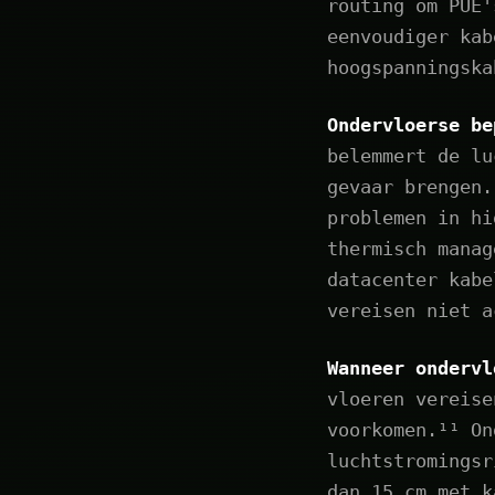
routing om PUE'
eenvoudiger kab
hoogspanningska
Ondervloerse be
belemmert de lu
gevaar brengen.
problemen in hi
thermisch manag
datacenter kabe
vereisen niet a
Wanneer ondervl
vloeren vereise
voorkomen.¹¹ On
luchtstromingsr
dan 15 cm met k