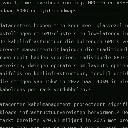
 van 1,1 met overhead routing. MPO-16 en VSFF
ndaag 800G en 1,6T-roadmaps.
datacenters hebben tien keer meer glasvezel n
pstellingen om GPU-clusters en low-latency in
De kabelinfrastructuur die duizenden GPU's ve
creëert managementuitdagingen die traditionel
rpen nooit hadden voorzien. Individuele GPU-c
vereisen, dwingen operators om layouts opnieu
anifolds en koelinfrastructuur, terwijl gemid
die stijgen van 15kW in 2022 naar 40kW in nie
kabelruns per rack verdubbelen.²
atacenter kabelmanagement projecteert signifi
kloads infrastructuurvereisten hervormen.³ De
markt bereikte $20,91 miljard in 2025 met pro