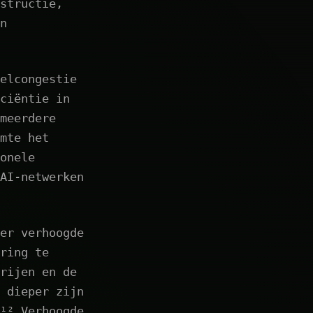
structie,
n
elcongestie
ciëntie in
meerdere
mte het
onele
AI-netwerken
er verhoogde
ring te
rijen en de
 dieper zijn
¹² Verhoogde