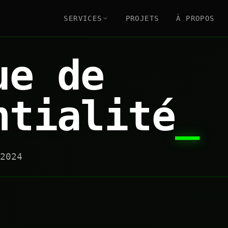
SERVICES
PROJETS
À PROPOS
ue de
ntialité
_
2024