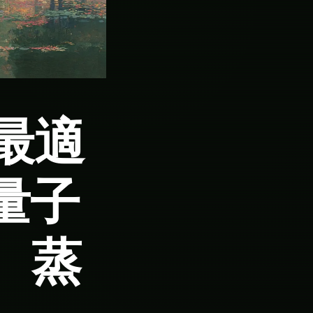
最適
量子
、蒸