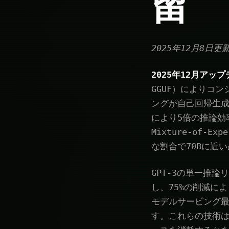
留
2025年12月8日更
2025年12月アッ
GGUF）によりコ
ングが自己回帰生成で
により5倍の推論効率
Mixture-of-
な割合で70Bに近
GPT-3の単一推論
し、75%の削減に
モデルサービング最
す。これらの技術は