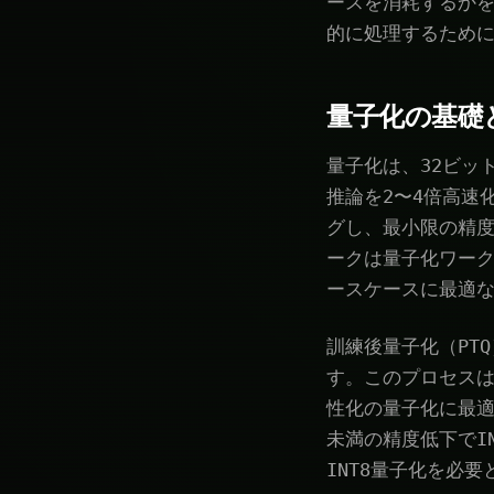
ースを消耗するか
的に処理するため
量子化の基礎
量子化は、32ビッ
推論を2〜4倍高速
グし、最小限の精
ークは量子化ワー
ースケースに最適
訓練後量子化（PT
す。このプロセス
性化の量子化に最適なス
未満の精度低下でIN
INT8量子化を必