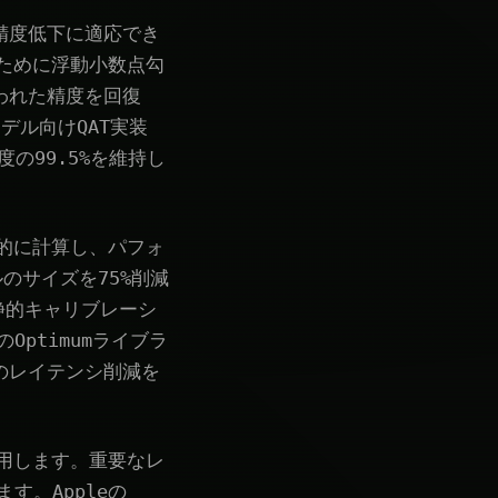
精度低下に適応でき
ために浮動小数点勾
われた精度を回復
デル向けQAT実装
の99.5%を維持し
的に計算し、パフォ
ルのサイズを75%削減
静的キャリブレーシ
Optimumライブラ
のレイテンシ削減を
用します。重要なレ
す。Appleの