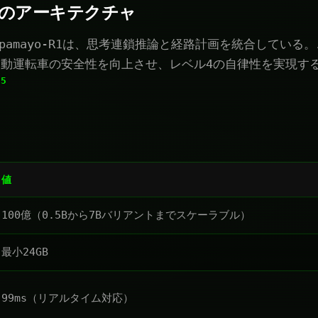
-R1のアーキテクチャ
VE Alpamayo-R1は、思考連鎖推論と経路計画を統合してい
動運転車の安全性を向上させ、レベル4の自律性を実現す
5
。
値
100億（0.5Bから7Bバリアントまでスケーラブル）
最小24GB
99ms（リアルタイム対応）