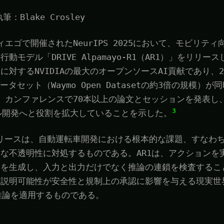
筆：Blake Crosley
ディエゴで開催されたNeurIPS 2025において、モビリティ
動モデル「DRIVE Alpamayo-R1（AR1）」をリリー
に対するNVIDIAの最大のオープンソースAI貢献であり、
データセット（Waymo Open Datasetの約3倍の規模）
者は、カンファレンスで70本以上の論文とセッションを発表
3
ル開発へと役割を拡大していることを示した。
1のリリースは、自動運転車開発における根本的な課題、すなわ
な不透明性に対処するものである。AR1は、アクションを
」を生成し、入力と出力だけでなく推論の連鎖を検査するこ
、説明可能性が安全性と規制上の承認に影響を与える現実世
推論を適用するものである。