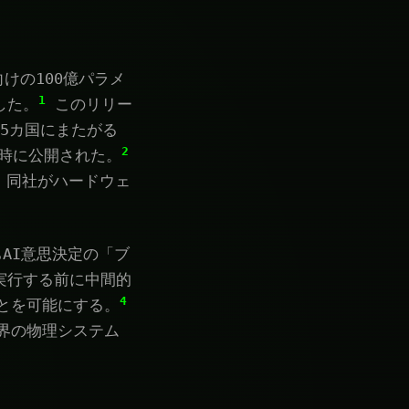
向けの100億パラメ
1
スした。
このリリー
25カ国にまたがる
2
が同時に公開された。
し、同社がハードウェ
ちAI意思決定の「ブ
実行する前に中間的
4
とを可能にする。
界の物理システム