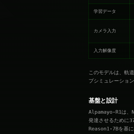
学習データ
カメラ入力
入力解像度
このモデルは、軌道
プシミュレーション
基盤と設計
Alpamayo-R1
発達させるために370
Reason1-7Bを