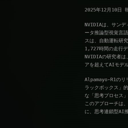
2025年12月10日 執
NVIDIAは、サン
ータ推論型視覚言語行
スは、自動運転研究
1,727時間の走行
NVIDIAの研究
アを超えてAIモデ
Alpamayo-R
ラックボックス」的
な「思考プロセス
このアプローチは
に、思考連鎖型AI