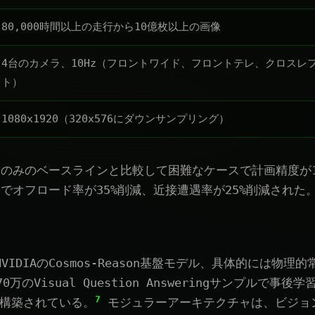
80,000時間以上の走行から10億枚以上の画像
4台のカメラ、10Hz（フロントワイド、フロントテレ、クロスレ
ト）
1080x1920（320x576にダウンサンプリング）
のみのベースラインと比較して困難なケースで計画精度が1
でオフロード率が35%削減、近接遭遇率が25%削減された
は、NVIDIAのCosmos-Reason基盤モデル、具体的には物
万のVisual Question Answeringサンプルで事後学習
7
基に構築されている。
モジュラーアーキテクチャは、ビジョ