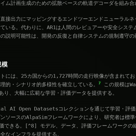
タイム計画生成のための拡散ベースの軌道デコーダを組み合
を直接出力にマッピングするエンドツーエンドニューラルネ
ている。代わりに、AR1は人間のレビュアーや安全システ
この説明可能性は、開発の反復と自律システムの規制遵守の
規模
トには、25カ国からの1,727時間の走行映像が含まれて
7
地理的・シナリオ的多様性を確立している。
この規模はWay
3倍であり、大幅に広範な学習・評価データを提供する。
sical AI Open Datasetsコレクションを通じて学習
ンソースのAlpaSimフレームワークにより、研究者は標
評価できる。[^8] モデル、データ、評価フレームワーク
完全なインフラを提供する。