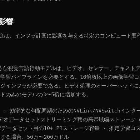
影響
AI推進は、インフラ計画に影響を与える特定のコンピュート要
R1のような視覚言語行動モデルは、ビデオ、センサー、テキス
学習パイプラインを必要とする。10億枚以上の画像学習
ージインフラが必要である。ビデオ処理のオーバーヘッドに
トのみのモデルの3〜5倍に増加する。
：
- 効率的な勾配同期のためのNVLink/NVSwitchイン
ビデオデータセットストリーミング用の高帯域幅ストレージ（合計
行データセット用の10+ PBストレージ容量 - 推定学習
する場合、50万〜200万ドル