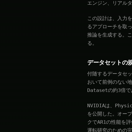
エンジン、リアル
この設計は、入力
るアプローチを取っ
推論を生成する。
る。
データセットの
付随するデータセッ
おいて前例のない
Datasetの約
NVIDIAは、Phy
を公開した。オープ
クでAR1の性能を
運転研究のための