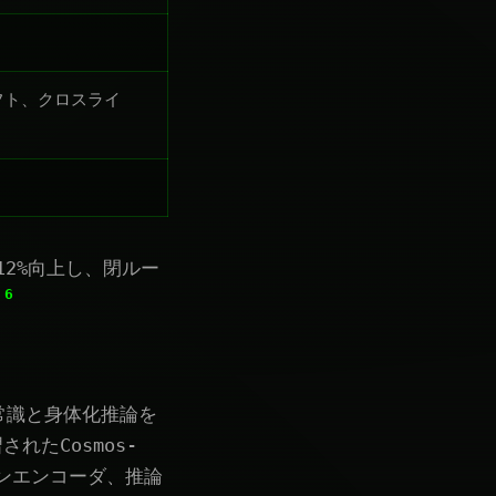
フト、クロスライ
2%向上し、閉ルー
6
。
理的常識と身体化推論を
されたCosmos-
ンエンコーダ、推論