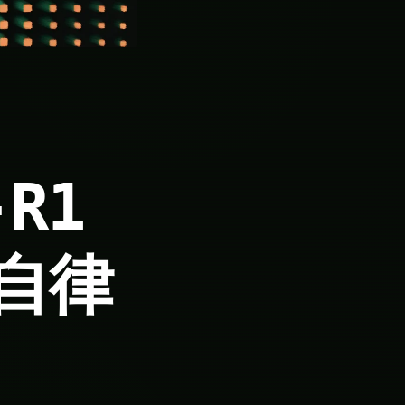
-R1
自律