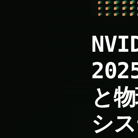
NVI
202
と物
シス