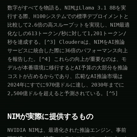
数字がすべてを物語る。NIMはLlama 3.1 8Bを実
行する際、H100システムでの標準デプロイメントと
比較して2.6倍の高スループットを実現し、NIM最適
化なしの613トークン/秒に対して1,201トークン/
秒を達成する。[^3] Clouderaは、NIMをAI推論
サービスに統合した際に36倍のパフォーマンス向上
を報告した。[^4] これらの向上が重要なのは、モ
デルが本番環境に移行するとAI予算の大部分を推論
コストが占めるからであり、広範なAI推論市場は
2024年にすでに970億ドルに達し、2030年までに
2,500億ドルを超えると予測されている。[^5]
NIMが実際に提供するもの
NVIDIA NIMは、最適化された推論エンジン、事前