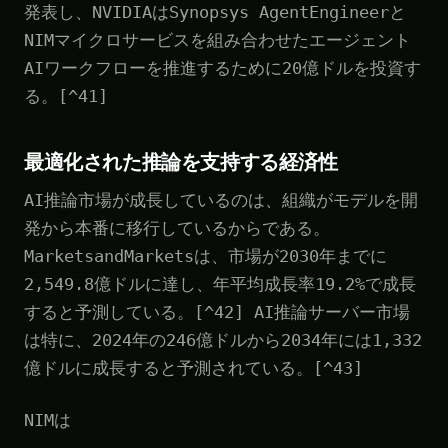
発表し、NVIDIAはSynopsys AgentEngineerと
NIMマイクロサービスを組み合わせたエージェント
AIワークフローを推進するために20億ドルを投資す
る。[^41]
最適化された推論を支持する経済性
AI推論市場が成長しているのは、組織がモデルを開
発から本番に移行しているからである。
MarketsandMarketsは、市場が2030年までに
2,549.8億ドルに達し、年平均成長率19.2%で成長
すると予測している。[^42] AI推論サーバー市場
は特に、2024年の246億ドルから2034年には1,332
億ドルに成長すると予測されている。[^43]
NIMは