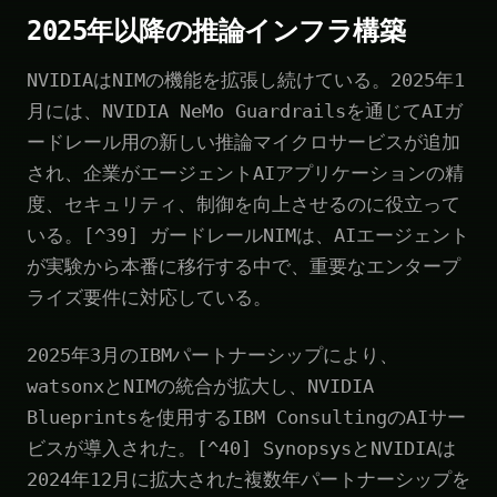
2025年以降の推論インフラ構築
NVIDIAはNIMの機能を拡張し続けている。2025年1
月には、NVIDIA NeMo Guardrailsを通じてAIガ
ードレール用の新しい推論マイクロサービスが追加
され、企業がエージェントAIアプリケーションの精
度、セキュリティ、制御を向上させるのに役立って
いる。[^39] ガードレールNIMは、AIエージェント
が実験から本番に移行する中で、重要なエンタープ
ライズ要件に対応している。
2025年3月のIBMパートナーシップにより、
watsonxとNIMの統合が拡大し、NVIDIA
Blueprintsを使用するIBM ConsultingのAIサー
ビスが導入された。[^40] SynopsysとNVIDIAは
2024年12月に拡大された複数年パートナーシップを