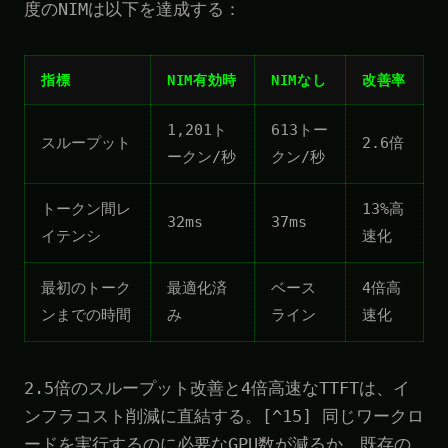
度のNIMは以下を達成する：
指標
NIM有効時
NIMなし
改善率
1,201ト
613トー
スループット
2.6倍
ークン/秒
クン/秒
トークン間レ
13%高
32ms
37ms
イテンシ
速化
最初のトーク
最適化済
ベース
4倍高
ンまでの時間
み
ライン
速化
2.5倍のスループット改善と4倍高速なTTFTは、イ
ンフラコスト削減に直結する。[^15] 同じワークロ
ードを実行するのに必要なGPU数が減るか、既存の