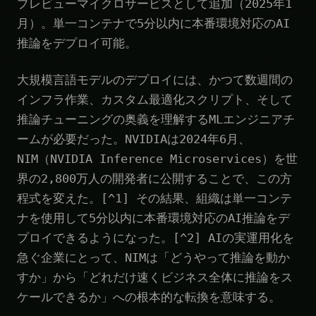
プレビューマイクロサービスとして追加（2025年1
月）。単一コンテナで5分以内に本番環境対応のAI
推論をデプロイ可能。
大規模言語モデルのデプロイには、かつて数週間の
インフラ作業、カスタム最適化スクリプト、そして
推論チューニングの奥義を理解するMLエンジニアチ
ームが必要だった。NVIDIAは2024年6月、
NIM（NVIDIA Inference Microservices）を世
界の2,800万人の開発者に公開することで、この方
程式を変えた。[^1] その結果、組織は単一コンテ
ナを使用して5分以内に本番環境対応のAI推論をデ
プロイできるようになった。[^2] AIの実運用化を
急ぐ企業にとって、NIMは「どうやって推論を動か
すか」から「どれだけ速くビジネス全体に推論をス
ケールできるか」への根本的な転換を意味する。