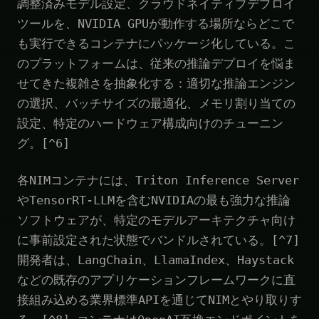
調整済みモデル設定、クラウドネイティブデプロイ
ツールを、NVIDIA GPUが動作する場所ならどこで
も実行できるコンテナにパッケージ化している。こ
のプラットフォームは、従来の推論デプロイを悩ま
せてきた複雑さを抽象化する：適切な推論エンジン
の選択、バッチサイズの最適化、メモリ割り当ての
設定、特定のハードウェア構成向けのチューニン
グ。[^6]
各NIMコンテナには、Triton Inference Server
やTensorRT-LLMを含むNVIDIAの最も強力な推論
ソフトウェアが、特定のモデルアーキテクチャ向け
に事前設定された状態でバンドルされている。[^7]
開発者は、LangChain、LlamaIndex、Haystack
などの既存のアプリケーションフレームワークに直
接組み込める業界標準APIを通じてNIMとやり取りす