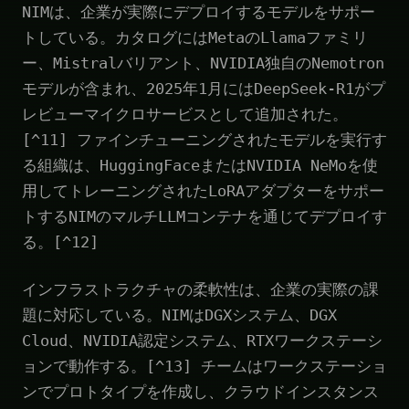
NIMは、企業が実際にデプロイするモデルをサポー
トしている。カタログにはMetaのLlamaファミリ
ー、Mistralバリアント、NVIDIA独自のNemotron
モデルが含まれ、2025年1月にはDeepSeek-R1がプ
レビューマイクロサービスとして追加された。
[^11] ファインチューニングされたモデルを実行す
る組織は、HuggingFaceまたはNVIDIA NeMoを使
用してトレーニングされたLoRAアダプターをサポー
トするNIMのマルチLLMコンテナを通じてデプロイす
る。[^12]
インフラストラクチャの柔軟性は、企業の実際の課
題に対応している。NIMはDGXシステム、DGX
Cloud、NVIDIA認定システム、RTXワークステーシ
ョンで動作する。[^13] チームはワークステーショ
ンでプロトタイプを作成し、クラウドインスタンス