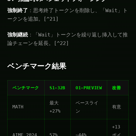
強制終了
：思考終了トークンを削除し、「Wait」ト
ークンを追加。[^21]
強制継続
：「Wait」トークンを繰り返し挿入して推
論チェーンを延長。[^22]
ベンチマーク結果
ベンチマーク
S1-32B
O1-PREVIEW
改善
最大
ベースライ
MATH
有意
+27%
ン
+13
AIME 2024
57%
~44%
ポイ