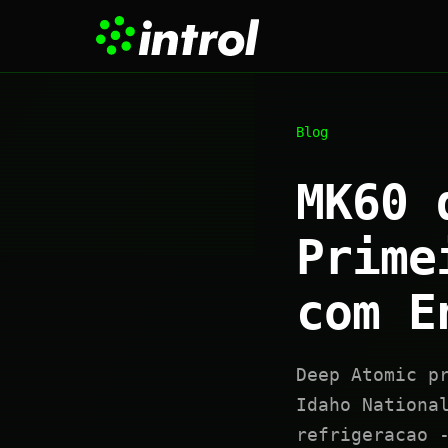
Blog
MK60 
Prime
com E
Deep Atomic p
Idaho Nationa
refrigeracao 