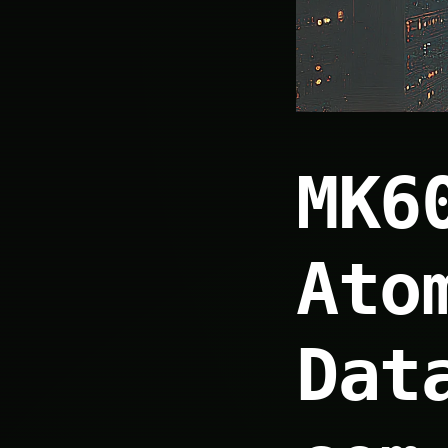
MK6
Ato
Dat