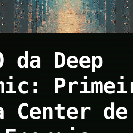
0 da Deep
mic: Primei
a Center de