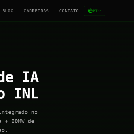
BLOG
CARREIRAS
CONTATO
PT
de IA
o INL
integrado no
a + 60MW de
ao.