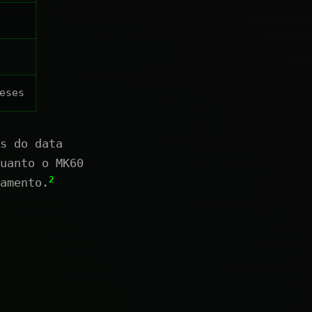
eses
s do data
uanto o MK60
2
amento.