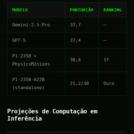
MODELO
PONTUAÇÃO
RANKING
Gemini-2.5-Pro
37,7
—
GPT-5
37,4
—
P1-235B +
38,4
1º
PhysicsMinions
P1-235B-A22B
21,2/30
Ouro
(standalone)
Projeções de Computação em
Inferência