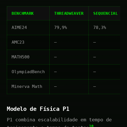
BENCHMARK
THREADWEAVER
SEQUENCIAL
AIME24
79,9%
78,3%
AMC23
—
—
MATH500
—
—
OlympiadBench
—
—
Minerva Math
—
—
Modelo de Física P1
P1 combina escalabilidade em tempo de
10