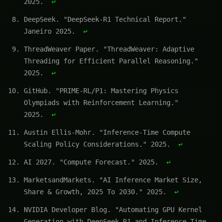
2025.
↩
DeepSeek. "DeepSeek-R1 Technical Report."
Janeiro 2025.
↩
ThreadWeaver Paper. "ThreadWeaver: Adaptive
Threading for Efficient Parallel Reasoning."
2025.
↩
GitHub. "PRIME-RL/P1: Mastering Physics
Olympiads with Reinforcement Learning."
2025.
↩
Austin Ellis-Mohr. "Inference-Time Compute
Scaling Policy Considerations." 2025.
↩
AI 2027. "Compute Forecast." 2025.
↩
MarketsandMarkets. "AI Inference Market Size,
Share & Growth, 2025 To 2030." 2025.
↩
NVIDIA Developer Blog. "Automating GPU Kernel
Generation with DeepSeek-R1 and Inference Time