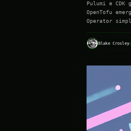
Pulumi e CDK 
OpenTofu emer
Operator simp
Blake Crosley