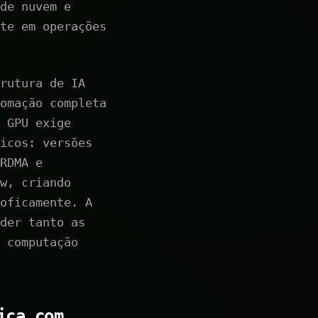
de nuvem e
te em operações
rutura de IA
omação completa
 GPU exige
icos: versões
RDMA e
w, criando
oficamente. A
der tanto as
 computação
ica com