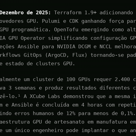
Dezembro de 2025:
Terraform 1.9+ adicionando 
ovedores GPU. Pulumi e CDK ganhando força par
GPU programática. OpenTofu emergindo como alt
IA GPU Operator simplificando configuração GP
eções Ansible para NVIDIA DCGM e NCCL melhora
rkflows GitOps (ArgoCD, Flux) tornando-se pad
e estado de clusters GPU.
almente um cluster de 100 GPUs requer 2.400 c
va 3 semanas e produz resultados diferentes c
zê-lo.¹ A XCube Labs demonstrou que a mesma i
m e Ansible é concluída em 4 horas com repeti
indo erros humanos de 12% para menos de 0,1%.
aestrutura GPU de artesanato em manufatura em
e um único engenheiro pode implantar o que an