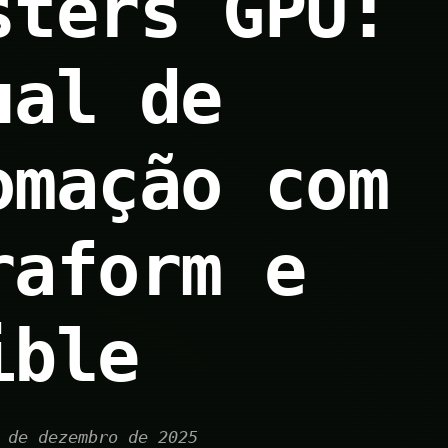
sters GPU:
ual de
omação com
raform e
ible
 de dezembro de 2025