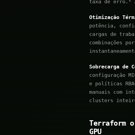
taxa de erro.⁶ 
Otimização Térm
potência, confi
cargas de traba
combinações por
instantaneament
Sobrecarga de C
configuração MI
e políticas RBA
manuais com int
clusters inteir
Terraform o
GPU