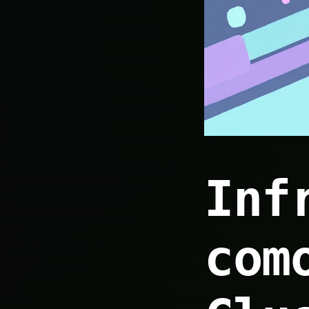
Inf
com