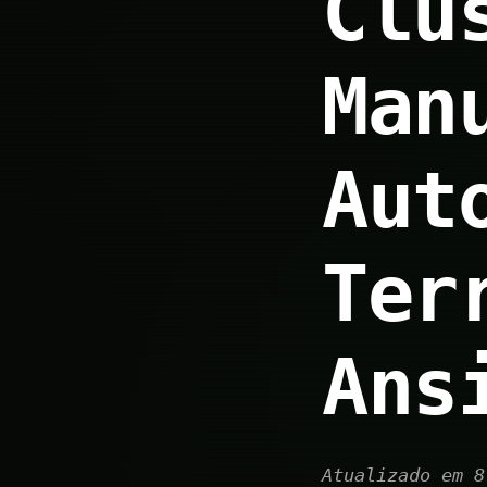
Clu
Man
Aut
Ter
Ans
Atualizado em 8