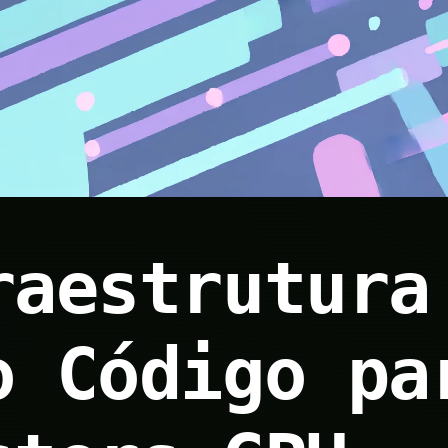
raestrutura
o Código pa