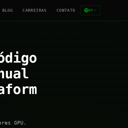
BLOG
CARREIRAS
CONTATO
PT
ódigo
nual
aform
ores GPU.