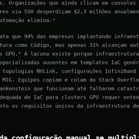
s. Organizações que ainda clicam em consoles 
res via SSH desperdiçam $2,3 milhões anualmen
utomação elimina.³
ata que 94% das empresas implantando infraest
tura como Código, mas apenas 31% alcançam aut
s GPU.⁴ A lacuna existe porque infraestrutura
specializadas ausentes em templates IaC genér
 topologias NVLink, configurações InfiniBand 
 MIG. Equipes copiam e colam do Stack Overflo
ankenstein que funcionam até falharem catastr
dequada de IaC para clusters GPU requer enten
nto os requisitos únicos da infraestrutura de
da configuração manual se multipl