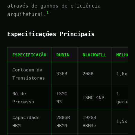
através de ganhos de eficiência
1
arquitetural.
Especificações Principais
ESPECIFICAÇÃO
RUBIN
BLACKWELL
MELHORI
Contagem de
336B
208B
1,6x
Transistores
Nó de
TSMC
1
TSMC 4NP
Processo
N3
geraçã
Capacidade
288GB
192GB
1,5x
HBM
HBM4
HBM3e