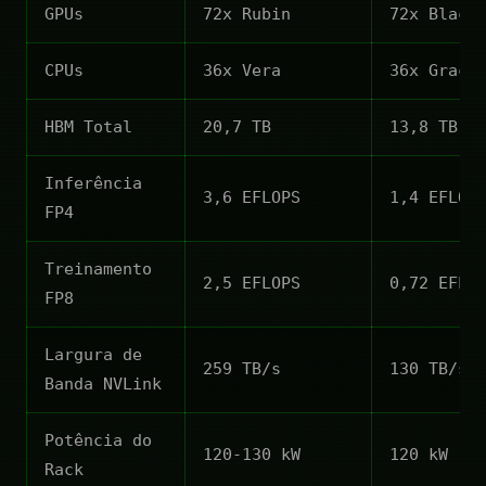
GPUs
72x Rubin
72x Black
CPUs
36x Vera
36x Grace
HBM Total
20,7 TB
13,8 TB
Inferência
3,6 EFLOPS
1,4 EFLOP
FP4
Treinamento
2,5 EFLOPS
0,72 EFLO
FP8
Largura de
259 TB/s
130 TB/s
Banda NVLink
Potência do
120-130 kW
120 kW
Rack