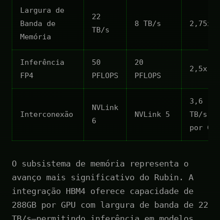
Largura de
22
Banda de
8 TB/s
2,75x
TB/s
Memória
Inferência
50
20
2,5x
FP4
PFLOPS
PFLOPS
3,6
NVLink
Interconexão
NVLink 5
TB/s
6
por GP
O subsistema de memória representa o
avanço mais significativo do Rubin. A
integração HBM4 oferece capacidade de
288GB por GPU com largura de banda de 22
TB/s—permitindo inferência em modelos