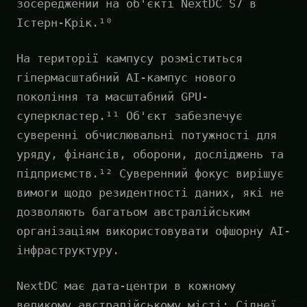
зосереджений на об'єкті NextDC S7 в
Істерн-Крік.¹⁰
На території кампусу розміститься
гіпермасштабний AI-кампус нового
покоління та масштабний GPU-
суперкластер.¹¹ Об'єкт забезпечує
суверенні обчислювальні потужності для
уряду, фінансів, оборони, досліджень та
підприємств.¹² Суверенний фокус вирішує
вимоги щодо резидентності даних, які не
дозволяють багатьом австралійським
організаціям використовувати офшорну AI-
інфраструктуру.
NextDC має дата-центри в кожному
великому австралійському місті: Сіднеї,