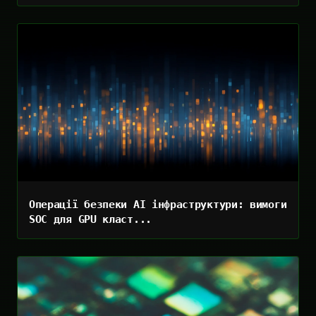
Операції безпеки AI інфраструктури: вимоги
SOC для GPU класт...