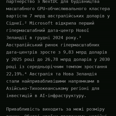
партнерство з NextDC для будівництва
масштабного GPU-обчислювального кластера
вартістю 7 млрд австралійських доларів у
Сіднеї.² Microsoft відкрила перший
гіпермасштабний дата-центр Нової
Зеландії в грудні 2024 року.³
Австралійський ринок гіпермасштабних
дата-центрів зросте з 9,83 млрд доларів
у 2025 році до 26,78 млрд доларів у 2030
році із середньорічним темпом зростання
22,19%.⁴ Австралія та Нова Зеландія
стали найпривабливішими напрямками в
Азійсько-Тихоокеанському регіоні для
інвестицій в AI-інфраструктуру.
Привабливість виходить за межі розміру