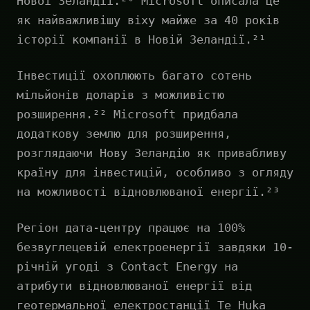
Нової Зеландії.²⁰ Microsoft описала це
як найважливішу віху майже за 40 років
історії компанії в Новій Зеландії.²¹
Інвестиції охоплюють багато сотень
мільйонів доларів з можливістю
розширення.²² Microsoft придбала
додаткову землю для розширення,
розглядаючи Нову Зеландію як привабливу
країну для інвестицій, особливо з огляду
на можливості відновлюваної енергії.²³
Регіон дата-центру працює на 100%
безвуглецевій електроенергії завдяки 10-
річній угоді з Contact Energy на
атрибути відновлюваної енергії від
геотермальної електростанції Te Huka