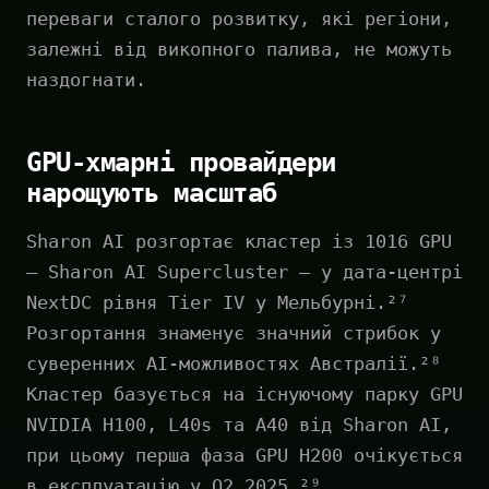
переваги сталого розвитку, які регіони,
залежні від викопного палива, не можуть
наздогнати.
GPU-хмарні провайдери
нарощують масштаб
Sharon AI розгортає кластер із 1016 GPU
— Sharon AI Supercluster — у дата-центрі
NextDC рівня Tier IV у Мельбурні.²⁷
Розгортання знаменує значний стрибок у
суверенних AI-можливостях Австралії.²⁸
Кластер базується на існуючому парку GPU
NVIDIA H100, L40s та A40 від Sharon AI,
при цьому перша фаза GPU H200 очікується
в експлуатацію у Q2 2025.²⁹