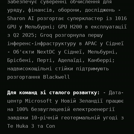
забезпечує суверенні обчислення для
уряду, фінансів, оборони, досліджень -
Sharon AI розгортає суперкластер із 1016
GPU у Мельбурні; GPU H200 в експлуатації
з Q2 2025; Groq розгорнула першу
інференс-інфраструктуру в APAC у Сіднеї
- Об'єкти NextDC у Сіднеї, Мельбурні,
Брісбені, Перті, Аделаїді, Канберрі;
надвисокощільні стійки підтримують
розгортання Blackwell
Для команд зі сталого розвитку:
- Дата-
центр Microsoft у Новій Зеландії працює
на 100% безвуглецевій електроенергії
завдяки 10-річній геотермальній угоді з
Te Huka 3 та Con