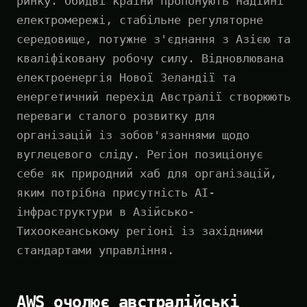
ринку. Обидві країни пропонують надійні
електромережі, стабільне регуляторне
середовище, потужне з'єднання з Азією та
кваліфіковану робочу силу. Відновлювана
електроенергія Нової Зеландії та
енергетичний перехід Австралії створюють
переваги сталого розвитку для
організацій із зобов'язаннями щодо
вуглецевого сліду. Регіон позиціонує
себе як природний хаб для організацій,
яким потрібна присутність AI-
інфраструктури в Азійсько-
Тихоокеанському регіоні із західними
стандартами управління.
AWS очолює австралійські