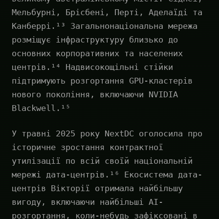
Мельбурні, Брісбені, Перті, Аделаїді та
Канберрі.¹³ Загальнонаціональна мережа
розміщує інфраструктуру близько до
основних корпоративних та населених
центрів.¹⁴ Надвисокощільні стійки
підтримують розгортання GPU-кластерів
нового покоління, включаючи NVIDIA
Blackwell.¹⁵
У травні 2025 року NextDC оголосила про
історичне зростання контрактної
утилізації по всій своїй національній
мережі дата-центрів.¹⁶ Екосистема дата-
центрів Вікторії отримала найбільшу
вигоду, включаючи найбільші AI-
розгортання, коли-небудь зафіксовані в