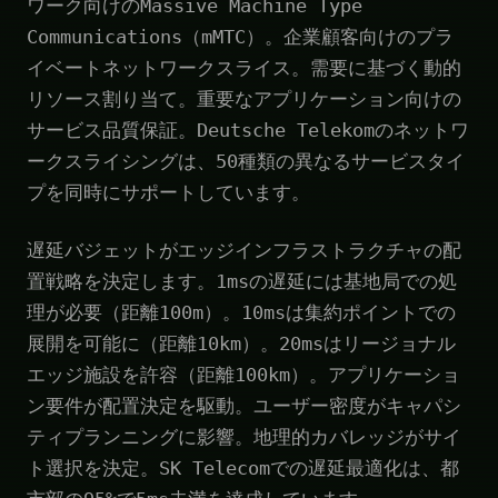
ワーク向けのMassive Machine Type
Communications（mMTC）。企業顧客向けのプラ
イベートネットワークスライス。需要に基づく動的
リソース割り当て。重要なアプリケーション向けの
サービス品質保証。Deutsche Telekomのネットワ
ークスライシングは、50種類の異なるサービスタイ
プを同時にサポートしています。
遅延バジェットがエッジインフラストラクチャの配
置戦略を決定します。1msの遅延には基地局での処
理が必要（距離100m）。10msは集約ポイントでの
展開を可能に（距離10km）。20msはリージョナル
エッジ施設を許容（距離100km）。アプリケーショ
ン要件が配置決定を駆動。ユーザー密度がキャパシ
ティプランニングに影響。地理的カバレッジがサイ
ト選択を決定。SK Telecomでの遅延最適化は、都