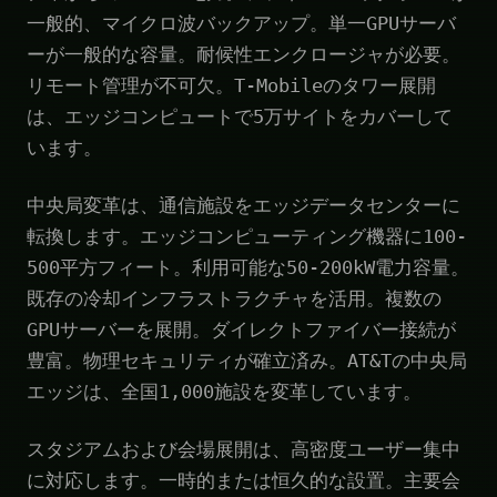
一般的、マイクロ波バックアップ。単一GPUサーバ
ーが一般的な容量。耐候性エンクロージャが必要。
リモート管理が不可欠。T-Mobileのタワー展開
は、エッジコンピュートで5万サイトをカバーして
います。
中央局変革は、通信施設をエッジデータセンターに
転換します。エッジコンピューティング機器に100-
500平方フィート。利用可能な50-200kW電力容量。
既存の冷却インフラストラクチャを活用。複数の
GPUサーバーを展開。ダイレクトファイバー接続が
豊富。物理セキュリティが確立済み。AT&Tの中央局
エッジは、全国1,000施設を変革しています。
スタジアムおよび会場展開は、高密度ユーザー集中
に対応します。一時的または恒久的な設置。主要会