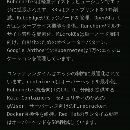
Kubernetesは軽量ディストリビューションでエッ
ジに拡張されます。K3sはフットプリントを90%削
減。KubeEdgeがエッジノードを管理。OpenShift
がエンタープライズ機能を提供。Rancherがマルチ
サイト管理を簡素化。MicroK8sは単一ノード展開
向け。自動化のためのオペレーターパターン。
Google AnthosでのKubernetesは1万のエッジロ
ケーションを管理しています。
コンテナランタイムはエッジの制約に最適化されて
います。containerdはオーバーヘッドを最小化。
Kubernetes統合向けのCRI-O。分離を提供する
Kata Containers。セキュリティのための
gVisor。サーバーレス向けのFirecracker。
Docker互換性を維持。Red Hatのランタイム効率
はオーバーヘッドを50%削減しています。