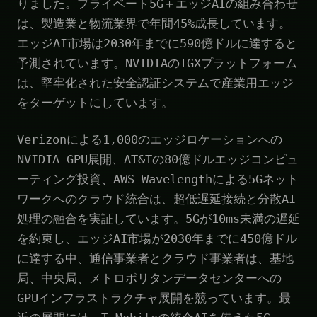
りました。プライベート5G＋エッジAIの組み合わせ
は、製造業と物流業界で年間45%成長しています。
エッジAI市場は2030年までに590億ドルに達すると
予測されています。NVIDIAのIGXプラットフォーム
は、堅牢化された安全認証システムで産業用エッジ
をターゲットにしています。
Verizonによる1,000のエッジロケーションへの
NVIDIA GPU展開、AT&Tの80億ドルエッジコンピュ
ーティング投資、AWS Wavelengthによる5Gネット
ワークへのクラウド統合は、超低遅延接続と分散AI
処理の融合を実証しています。5Gが10ms未満の遅延
を約束し、エッジAI市場が2030年までに450億ドル
に達する中、通信事業者とクラウド事業者は、基地
局、中央局、メトロポリタンデータセンターへの
GPUインフラストラクチャ展開を競っています。最