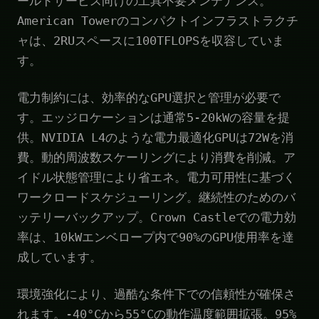
ールドサービス向けの工具不要メンテナンス。
American Towerのコンパクトインフラストラクチ
ャは、2RUスペースに100TFLOPSを収容していま
す。
電力制約には、効率的なGPU選択と管理が必要で
す。エッジロケーションは通常5-20kWの容量を提
供。NVIDIA L4のような電力最適化GPUは72Wを消
費。動的周波数スケーリングにより消費を削減。ア
イドル状態管理により省エネ。電力可用性に基づく
ワークロードスケジューリング。継続性のためのバ
ッテリーバックアップ。Crown Castleでの電力効
率は、10kWエンベロープ内で90%のGPU使用率を達
成しています。
環境強化により、過酷な条件下での信頼性が確保さ
れます。-40°Cから55°Cの動作温度範囲拡張。95%