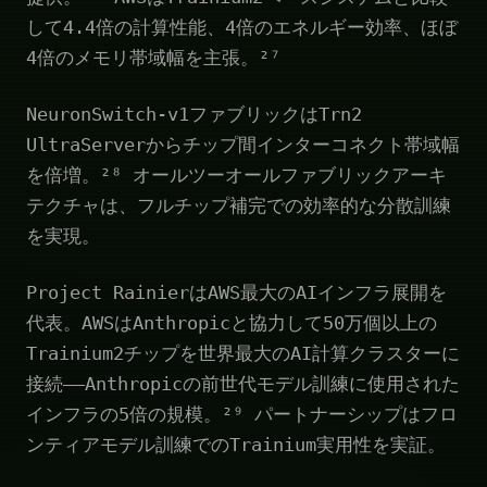
して4.4倍の計算性能、4倍のエネルギー効率、ほぼ
4倍のメモリ帯域幅を主張。²⁷
NeuronSwitch-v1ファブリックはTrn2
UltraServerからチップ間インターコネクト帯域幅
を倍増。²⁸ オールツーオールファブリックアーキ
テクチャは、フルチップ補完での効率的な分散訓練
を実現。
Project RainierはAWS最大のAIインフラ展開を
代表。AWSはAnthropicと協力して50万個以上の
Trainium2チップを世界最大のAI計算クラスターに
接続——Anthropicの前世代モデル訓練に使用された
インフラの5倍の規模。²⁹ パートナーシップはフロ
ンティアモデル訓練でのTrainium実用性を実証。