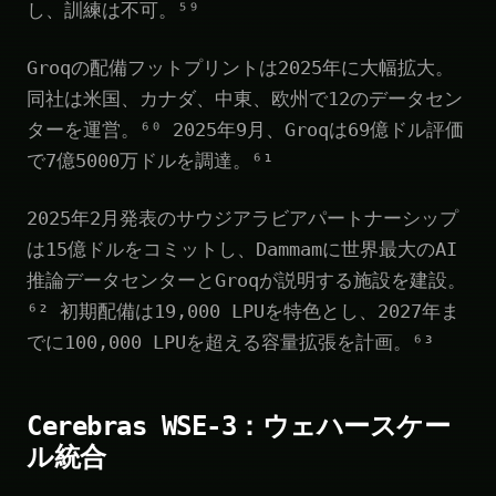
し、訓練は不可。⁵⁹
Groqの配備フットプリントは2025年に大幅拡大。
同社は米国、カナダ、中東、欧州で12のデータセン
ターを運営。⁶⁰ 2025年9月、Groqは69億ドル評価
で7億5000万ドルを調達。⁶¹
2025年2月発表のサウジアラビアパートナーシップ
は15億ドルをコミットし、Dammamに世界最大のAI
推論データセンターとGroqが説明する施設を建設。
⁶² 初期配備は19,000 LPUを特色とし、2027年ま
でに100,000 LPUを超える容量拡張を計画。⁶³
Cerebras WSE-3：ウェハースケー
ル統合