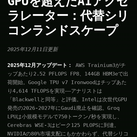
GPUを超えたAIアクセ
ラレーター：代替シリ
コンランドスケープ
2025年12月11日更新
2025年12月アップデート：
AWS Trainium3がチ
ップあたり2.52 PFLOPS FP8、144GB HBM3eで出
荷開始。Google TPU v7 Ironwoodはチップあた
り4,614 TFLOPSを実現——アナリストは
「Blackwellと同等」と評価。Intelは次世代GPU
発売の2026-2027年にGaudi廃止を確認。Groq
LPUは小規模モデルで750トークン/秒を実現し、
Cerebras WSE-3はピーク125 PLOPSに到達。
NVIDIAの80%市場支配にもかかわらず、代替シリコ