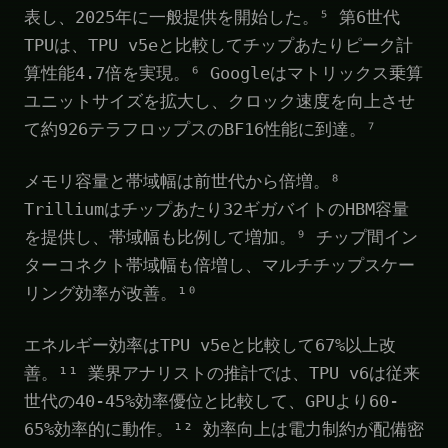
表し、2025年に一般提供を開始した。⁵ 第6世代
TPUは、TPU v5eと比較してチップあたりピーク計
算性能4.7倍を実現。⁶ Googleはマトリックス乗算
ユニットサイズを拡大し、クロック速度を向上させ
て約926テラフロップスのBF16性能に到達。⁷
メモリ容量と帯域幅は前世代から倍増。⁸
Trilliumはチップあたり32ギガバイトのHBM容量
を提供し、帯域幅も比例して増加。⁹ チップ間イン
ターコネクト帯域幅も倍増し、マルチチップスケー
リング効率が改善。¹⁰
エネルギー効率はTPU v5eと比較して67%以上改
善。¹¹ 業界アナリストの推計では、TPU v6は従来
世代の40-45%効率優位と比較して、GPUより60-
65%効率的に動作。¹² 効率向上は電力制約が配備密