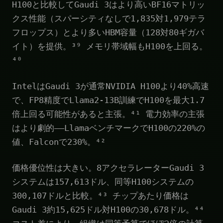
H100と比較してGaudi 3はより高いBF16マトリッ
クス性能（スパーシティなしで1,835対1,979テラ
フロップス）とより多いHBM容量（128対80ギガバ
イト）を提供。³⁹ メモリ帯域幅もH100を上回る。
⁴⁰
IntelはGaudi 3が通常NVIDIA H100より40%高速
で、FP8精度でLlama2-13B訓練でH100を最大1.7
倍上回る可能性があると主張。⁴¹ 電力効率の主張
はより劇的——LlamaベンチマークでH100の220%の
値、Falconで230%。⁴²
価格優位性は大きい。8アクセラレーターGaudi 3
システムは157,613ドル、同等H100システムの
300,107ドルと比較。⁴³ チップあたり価格は
Gaudi 3約15,625ドル対H100の30,678ドル。⁴⁴