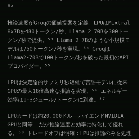
⁵²
推論速度がGroqの価値提案を定義。LPUはMixtral
8x7Bを480トークン/秒、Llama 2 70Bを300トー
クン/秒で提供。⁵³ Llama 2 7Bのような小規模モ
デルは750トークン/秒を実現。⁵⁴ Groqは
Llama2-70Bで100トークン/秒を破った最初のAPI
プロバイダー。⁵⁵
LPUは決定論的サブミリ秒遅延で言語モデルに従来
GPUの最大18倍高速な推論を実現。⁵⁶ エネルギー
効率は1-3ジュール/トークンに到達。⁵⁷
LPUカードは約20,000ドル——ハイエンドNVIDIA
GPUと同等——だが推論速度と効率に特化して優れ
る。⁵⁸ トレードオフは明確：LPUは推論のみを処理