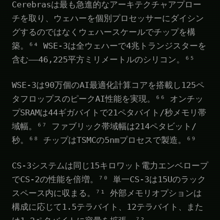
Cerebrasは最も急進的なアーキテクチャアプロー
チを取り、ウェハーを個別プロセッサーにダイシン
グするのではなくウェハースケールでチップを構
築。⁶⁴ WSE-3は全ウェハーで4兆トランジスターを
含む——46,225平方ミリメートルのシリコン。⁶⁵
WSE-3は90万個のAI最適化計算コアを搭載し125ペ
タフロップスのピークAI性能を実現。⁶⁶ オンチッ
プSRAMは44ギガバイトで21ペタバイト/秒メモリ帯
域幅。⁶⁷ ファブリック帯域幅は214ペタビット/
秒。⁶⁸ チップはTSMCの5nmプロセスで製造。⁶⁹
CS-3システムは同じ15キロワット電力エンベロープ
でCS-2の性能を倍増。⁷⁰ 単一CS-3は15Uのラック
スペース内に収まる。⁷¹ 外部メモリオプションは
構成に応じて1.5テラバイト、12テラバイト、また