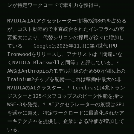
ンが特定ワークロードで牽引力を獲得中。
NVIDIAはAIアクセラレーター市場の約80%を占める
が、コスト効率的で垂直統合されたインフラへの需
要拡大により、代替シリコンの採用が徐々に増加し
ている。¹ Googleは2025年11月に第7世代TPU
Ironwoodをリリースし、アナリストは「間違いな
くNVIDIA Blackwellと同等」と評している。²
AWSはAnthropicのモデル訓練のため50万個以上の
Trainium2チップを配備——これは稼働中最大の非
NVIDIAのAIクラスター。³ Cerebrasは4兆トラン
ジスターと125ペタフロップスのピーク性能を持つ
WSE-3を発売。⁴ AIアクセラレーターの景観はGPU
を遥かに超え、特定ワークロードに最適化されたア
ーキテクチャを提供し、企業による評価が増加して
いる。