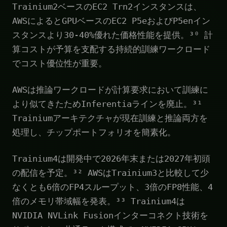
Trainium2ベースのEC2 Trn2インスタンスは、
AWSによるとGPUベースのEC2 P5eおよびP5enイン
スタンスより30-40%優れた価格性能を提供。³⁰ 計
算コストが予算を支配する持続的訓練ワークロード
でコスト優位性が重要。
AWSは推論ワークロードが計算要求において訓練に
より似てきたためInferentiaラインを廃止。³¹
Trainiumアーキテクチャが現在訓練と推論両方を
処理し、チップポートフォリオを簡素化。
Trainium4は開発中で2026年末または2027年初頭
の配信を予定。³² AWSはTrainium3と比較して少
なくとも6倍のFP4スループット、3倍のFP8性能、4
倍のメモリ帯域幅を発表。³³ Trainium4は
NVIDIA NVLink Fusionインターコネクト技術を