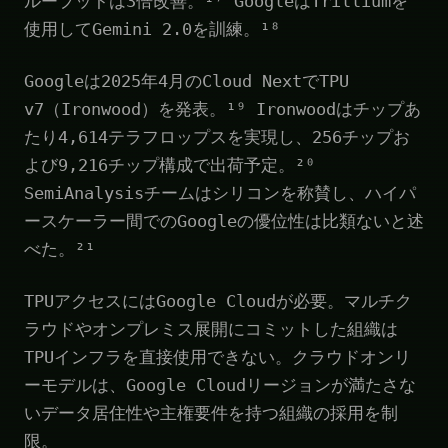
ループットは3倍改善。¹⁷ GoogleはTrilliumを
使用してGemini 2.0を訓練。¹⁸
Googleは2025年4月のCloud NextでTPU
v7（Ironwood）を発表。¹⁹ Ironwoodはチップあ
たり4,614テラフロップスを実現し、256チップお
よび9,216チップ構成で出荷予定。²⁰
SemiAnalysisチームはシリコンを称賛し、ハイパ
ースケーラー間でのGoogleの優位性は比類ないと述
べた。²¹
TPUアクセスにはGoogle Cloudが必要。マルチク
ラウドやオンプレミス展開にコミットした組織は
TPUインフラを直接使用できない。クラウドオンリ
ーモデルは、Google Cloudリージョンが満たさな
いデータ居住性や主権要件を持つ組織の採用を制
限。