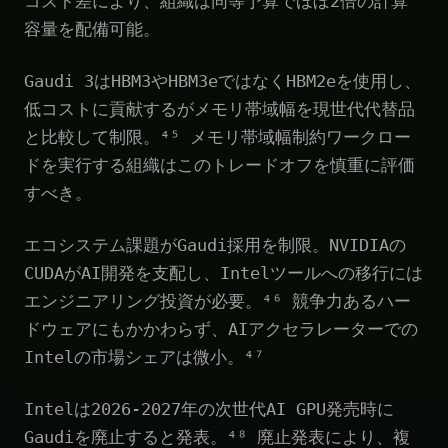
コスト差により、組織は同等予算でほぼ2倍の計算
容量を配備可能。
Gaudi 3はHBM3やHBM3eではなくHBM2eを使用し、
低コストに貢献するがメモリ帯域幅を現世代代替品
と比較して制限。⁴⁵ メモリ帯域幅制約ワークロー
ドを実行する組織はこのトレードオフを慎重に評価
すべき。
エコシステム課題がGaudi採用を制限。NVIDIAの
CUDAがAI開発を支配し、Intelツールへの移行には
エンジニアリング投資が必要。⁴⁶ 競争力あるハー
ドウェアにもかかわらず、AIアクセラレーターでの
Intelの市場シェアは微小。⁴⁷
Intelは2026-2027年の次世代AI GPU発売時に
Gaudiを廃止すると発表。⁴⁸ 廃止発表により、複