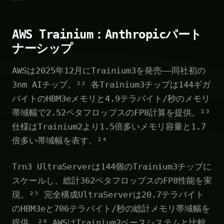
AWS Trainium：Anthropicパート
ナーシップ
AWSは2025年12月にTrainium3を発売——同社初の
3nm AIチップ。²² 各Trainium3チップは144ギガ
バイトのHBM3eメモリと4.9テラバイト/秒のメモリ
帯域幅で2.52ペタフロップスのFP8計算を提供。²³
仕様はTrainium2より1.5倍多いメモリ容量と1.7
倍多い帯域幅を表す。²⁴
Trn3 UltraServerは144個のTrainium3チップに
スケールし、総計362ペタフロップスのFP8性能を実
現。²⁵ 完全構成UltraServerは20.7テラバイト
のHBM3eと706テラバイト/秒の総計メモリ帯域幅を
提供。²⁶ AWSはTrainium2ベースシステムと比較