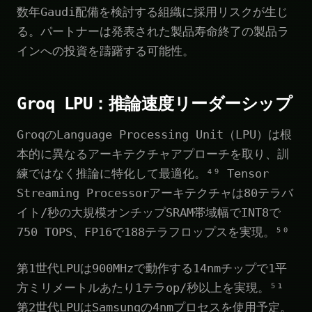
数年Gaudi配備を検討する組織に採用リスクが生じ
る。パートナーは発表された製品寿命終了の製品ラ
インへの投資を躊躇する可能性。
Groq LPU：推論速度リーダーシップ
GroqのLanguage Processing Unit（LPU）は根
本的に異なるアーキテクチャアプローチを取り、訓
練ではなく推論に特化して最適化。⁴⁹ Tensor
Streaming Processorアーキテクチャは80テラバ
イト/秒の大規模オンチップSRAM帯域幅でINT8で
750 TOPS、FP16で188テラフロップスを実現。⁵⁰
第1世代LPUは900MHzで動作する14nmチップで1平
方ミリメートルあたり1テラop/秒以上を実現。⁵¹
第2世代LPUはSamsungの4nmプロセスを使用予定。