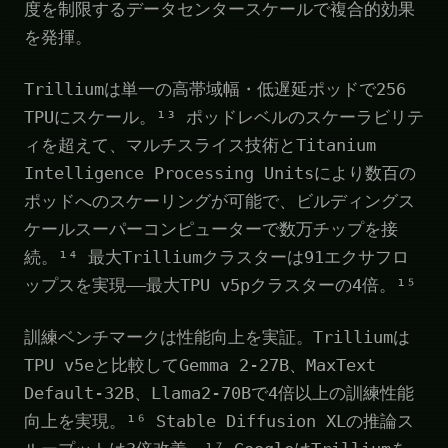
度を制限するデータセンタースケールで複合的効果
を発揮。
Trilliumは単一の高帯域幅・低遅延ポッドで256
TPUにスケール。¹³ ポッドレベルのスケーラビリテ
ィを超えて、マルチスライス技術とTitanium
Intelligence Processing Unitsにより数百の
ポッドへのスケーリングが可能で、ビルディングス
ケールスーパーコンピューターで数万チップを接
続。¹⁴ 最大Trilliumクラスターは91エクサフロ
ップスを実現——最大TPU v5pクラスターの4倍。¹⁵
訓練ベンチマークは性能向上を実証。Trilliumは
TPU v5eと比較してGemma 2-27B、MaxText
Default-32B、Llama2-70Bで4倍以上の訓練性能
向上を実現。¹⁶ Stable Diffusion XLの推論ス