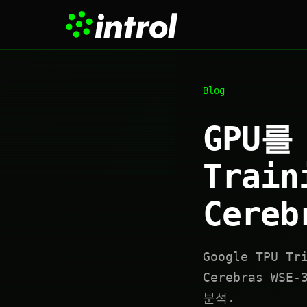
Blog
GPU를
Train
Cereb
Google TPU Tr
Cerebras WSE
분석.