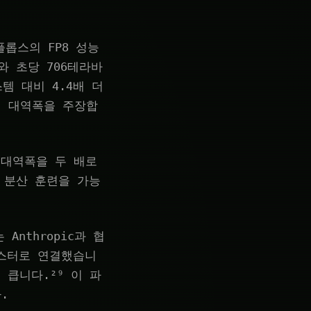
타플롭스의 FP8 성능
e와 초당 706테라바
스템 대비 4.4배 더
리 대역폭을 주장합
넥트 대역폭을 두 배로
 분산 훈련을 가능
Anthropic과 협
클러스터로 연결했습니
 큽니다.²⁹ 이 파
.