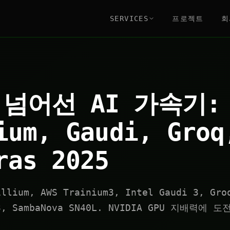
SERVICES
프로젝트
회
 넘어선 AI 가속기: 
ium, Gaudi, Groq
ras 2025
illium, AWS Trainium3, Intel Gaudi 3, Gro
-3, SambaNova SN40L. NVIDIA GPU 지배력에