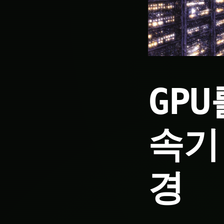
GP
속기
경