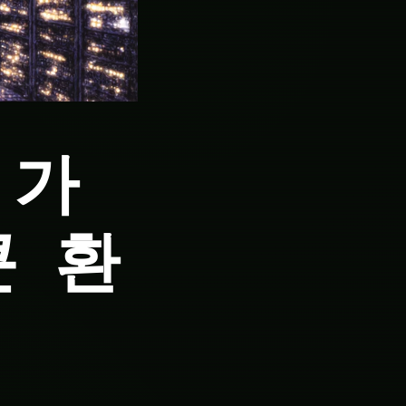
 가
콘 환