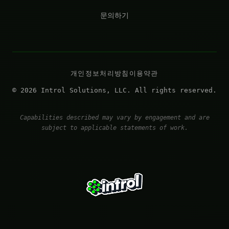
문의하기
개인정보처리방침
이용약관
© 2026 Introl Solutions, LLC. All rights reserved.
Capabilities described may vary by engagement and are
subject to applicable statements of work.