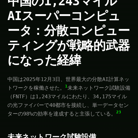
中国の1,243マイル
AIスーパーコンピュ
ータ：分散コンピュー
ティングが戦略的武器
になった経緯
中国は2025年12月3日、世界最大の分散AI計算ネッ
1
トワークを稼働させた。
未来ネットワーク試験設備
（FNTF）は1,243マイルにわたり、34,175マイル
の光ファイバーで40都市を接続し、単一データセン
2
3
ターの98%の効率を達成すると主張している。
未来ネットワーク試験設備