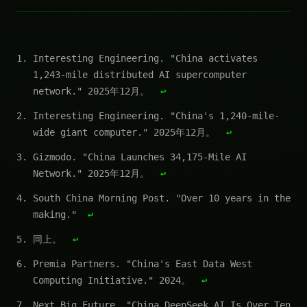
Interesting Engineering. "China activates
1,243-mile distributed AI supercomputer
network." 2025年12月。
↩
Interesting Engineering. "China's 1,240-mile-
wide giant computer." 2025年12月。
↩
Gizmodo. "China Launches 34,175-Mile AI
Network." 2025年12月。
↩
South China Morning Post. "Over 10 years in the
making."
↩
同上。
↩
Premia Partners. "China's East Data West
Computing Initiative." 2024。
↩
Next Big Future. "China DeepSeek AI Is Over Ten