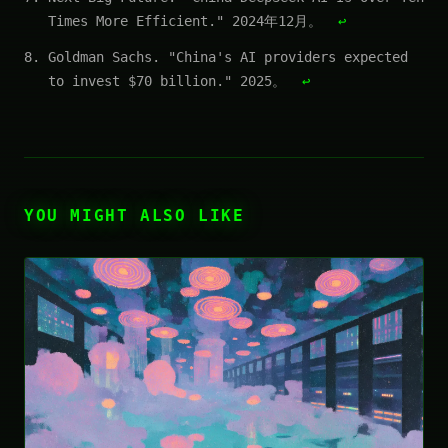
Times More Efficient." 2024年12月。
↩
Goldman Sachs. "China's AI providers expected
to invest $70 billion." 2025。
↩
YOU MIGHT ALSO LIKE