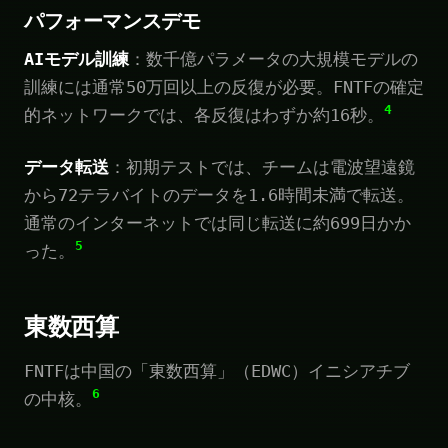
パフォーマンスデモ
AIモデル訓練
：数千億パラメータの大規模モデルの
訓練には通常50万回以上の反復が必要。FNTFの確定
4
的ネットワークでは、各反復はわずか約16秒。
データ転送
：初期テストでは、チームは電波望遠鏡
から72テラバイトのデータを1.6時間未満で転送。
通常のインターネットでは同じ転送に約699日かか
5
った。
東数西算
FNTFは中国の「東数西算」（EDWC）イニシアチブ
6
の中核。