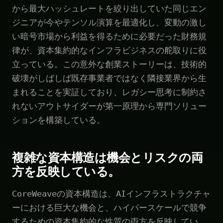
から最大ハッシュレートを絞り出していた同じエン
ジニアが今やテンソル演算を最適化し、変動の激し
い暗号市場から利益を得るために必要だった財務規
律が、資本集約的なインフラビジネスの舵取りに役
立っている。この意外な創業ストーリーは、技術的
破壊がしばしば既存事業者ではなく隣接業界から生
まれることを実証しており、レガシー思考に制約さ
れないアウトサイダーが第一原理から専門ソリュー
ションを構築している。
複雑な資本構造は機会とリスクの両
方を反映している。
CoreWeaveの資本構造は、AIインフラストラクチャ
ーにおける巨大な機会と、ハイパースケールで競争
するための資本集約的な性質の両方を反映してい