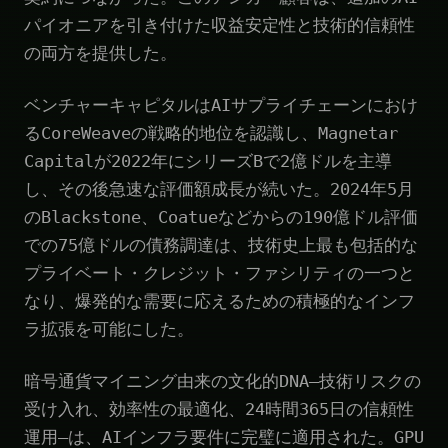
パイオニアを引き付けた収益安定性と技術的信頼性
の両方を提供した。
ベンチャーキャピタルはAIサプライチェーンにおけ
るCoreWeaveの戦略的地位を認識し、Magnetar
Capitalが2022年にシリーズBで2億ドルを主導
し、その後急速な評価額成長が続いた。2024年5月
のBlackstone、Coatueなどからの190億ドル評価
での75億ドルの債務調達は、技術史上最も包括的な
プライベート・クレジット・ファシリティの一つと
なり、爆発的な需要に応えるための積極的なインフ
ラ拡張を可能にした。
暗号通貨マイニング由来の文化的DNA—技術リスクの
受け入れ、効率性の最適化、24時間365日の信頼性
運用—は、AIインフラ要件に完璧に適用された。GPU