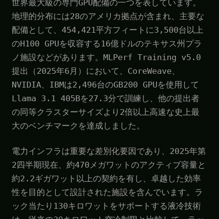
世界最大級の専門GPU配備の一つを表しています。
地理的分布には28のアメリカ拠点が含まれ、主要な
配備として、454,421平方フィートに3,500台以上
のH100 GPUを収容する16億ドルのテキサス州プラ
ノ施設などがあります。MLPerf Training v5.0
提出（2025年6月）において、CoreWeave、
NVIDIA、IBMは2,496台のGB200 GPUを使用して
Llama 3.1 405Bを27.3分で訓練し、他の提出者
の同等クラスターサイズより2倍以上高速な史上最
大のベンチマークを達成しました。
電力インフラは重要な差別化要因であり、2025年第
2四半期現在、約470メガワットのアクティブ容量と
約2.2ギガワット以上の契約を有し、卓越した効率
性を目的として設計された施設を含んでいます。ラ
ック当たり130キロワットをサポートする液冷技術