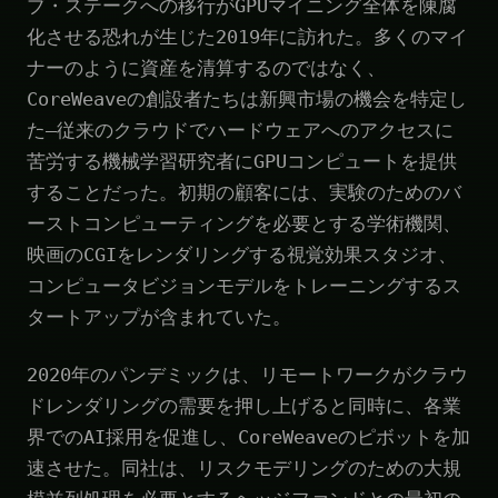
ブ・ステークへの移行がGPUマイニング全体を陳腐
化させる恐れが生じた2019年に訪れた。多くのマイ
ナーのように資産を清算するのではなく、
CoreWeaveの創設者たちは新興市場の機会を特定し
た—従来のクラウドでハードウェアへのアクセスに
苦労する機械学習研究者にGPUコンピュートを提供
することだった。初期の顧客には、実験のためのバ
ーストコンピューティングを必要とする学術機関、
映画のCGIをレンダリングする視覚効果スタジオ、
コンピュータビジョンモデルをトレーニングするス
タートアップが含まれていた。
2020年のパンデミックは、リモートワークがクラウ
ドレンダリングの需要を押し上げると同時に、各業
界でのAI採用を促進し、CoreWeaveのピボットを加
速させた。同社は、リスクモデリングのための大規