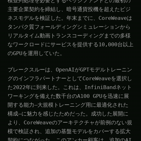
模並列処理を必要とするヘッジファンドとの最初の
主要企業契約を締結し、暗号通貨投機を超えたビジ
ネスモデルを検証した。年末までに、CoreWeaveは
タンパク質フォールディングシミュレーションから
リアルタイム動画トランスコーディングまでの多様
なワークロードにサービスを提供する10,000台以上
のGPUを運用していた。
ブレークスルーは、OpenAIがGPTモデルトレーニン
グのインフラパートナーとしてCoreWeaveを選択し
た2022年に到来した。これは、InfiniBandネット
ワーキングを備えた数千台のA100 GPUを迅速に展
開する能力—大規模トレーニング用に最適化された
構成—に魅力を感じたためだった。成功した展開に
より、CoreWeaveのアーキテクチャが前例のない規
模で検証され、追加の基盤モデルをカバーする拡大
契約につながった。このアンカー顧客は、追加のAI