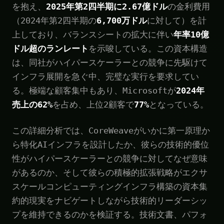
を抱え、
2025年第2四半期に2.67億ドル
の金利費用
（2024年第2四半期の
6,700万ドル
に対して）を計
上しており、バランスシートの拡大に伴い
年率10億
ドル超のランレート
を示唆している。この資本構造
は、同社がハイパースケーラーとの競争に先駆けて
インフラ展開を急ぐ中、完璧な実行を要求してい
る。極端な顧客集中もあり、Microsoftが
2024年
売上の62%
を占め、上位2顧客で
77%
となっている。
この詳細分析では、CoreWeaveがいかに第一原理か
ら特化AIインフラを設計したか、彼らの技術的優位
性がハイパースケーラーとの競争に対してなぜ意味
があるのか、そして彼らの積極的拡張戦略がエクサ
スケールコンピューティングインフラ構築の資本集
約的現実をナビゲートしながら技術的リーダーシッ
プを維持できるのかを検証する。技術文書、パフォ