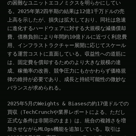
の困難なユニットエコノミクスを明らかにしてい
る。2025年第2四半期の結果は12億1千万ドルの売
上高を示したが、損失は拡大しており、同社は急速
に進化するハードウェアに対する大規模な減価償却
費、債務負担により年間約10億ドルに近づく利息費
用、インフラストラクチャー展開に応じてスケール
する運営コストに直面している。収益性への道筋に
は、固定費を償却するためのより大きな規模の達
成、稼働率の改善、競争圧力にもかかわらず価格規
律の維持が必要であり、成長と持続可能性の微妙な
バランスが求められる。
2025年5月のWeights & Biasesの約17億ドルでの
買収（TechCrunchや業界レポートによる、ただし
正式な条件は非開示のまま）は、統合の複雑さを増
加させながらMLOps機能を追加している。取引は