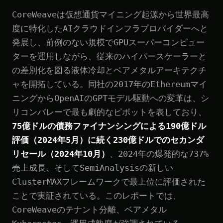
CoreWeaveは仮想通貨マイニング起源から世界最高
度に特化したAIクラウドインフラプロバイダーへと
発展し、前例のない規模でGPUスーパーコンピュー
ターを運用しながら、従来のハイパースケーラーと
の差別化を図る液体冷却とベアメタルアーキテクチ
ャを開拓している。同社の2017年のEthereumマイ
ニングからOpenAIのGPTモデル駆動への変革は、シ
リコンバレーで最も劇的なピボットを表しており、
75億ドルの債務ファイナンシングによる190億ドル
評価（2024年5月）に続く230億ドルでのセカンダ
リセール（2024年10月）
、2024年の爆発的な737%
売上成長、そしてSemiAnalysisの新しい
ClusterMAXフレームワークで最上位に評価された
ことで実証されている。このレポートでは、
CoreWeaveのテナント分離、ベアメタル