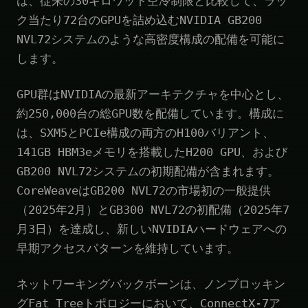
は、従来の30キロワット空冷制限と比較して、ラッ
ク当たり72台のGPUを詰め込むNVIDIA GB200
NVL72システムのような高密度構成の配備を可能に
します。
GPU群はNVIDIAの最新アーキテクチャを中心とし、
約250,000台の総GPU数を配備しています。構成に
は、SXM5とPCIe構成の両方のH100バリアント、
141GB HBM3eメモリを搭載したH200 GPU、および
GB200 NVL72システムの初期配備が含まれます。
CoreWeaveはGB200 NVL72の市場初の一般提供
（2025年2月）とGB300 NVL72の初配備（2025年7
月3日）を達成し、新しいNVIDIAハードウェアへの
早期アクセスパターンを維持しています。
ネットワーキングバックボーンは、ノンブロッキン
グFat Treeトポロジーにおいて、ConnectX-7ア