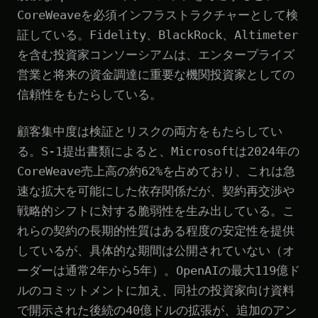
CoreWeaveを必須インフラストラクチャーとして検
証している。Fidelity、BlackRock、Altimeter
を含む投資家コンソーシアムは、エンタープライズ
営業と将来の資金調達に重要な機関投資家としての
信頼性をもたらしている。
顧客集中度は検証とリスクの両方をもたらしてい
る。S-1提出書類によると、Microsoftは2024年の
CoreWeave売上高の約62%を占めており、これは急
速な拡大を可能にした依存関係だが、契約再交渉や
戦略的シフトに対する脆弱性を生み出している。こ
れらの契約の長期的性質はある程度の安定性を提供
しているが、具体的な期間は公開されていない（オ
ーダーは通常2年から5年）。OpenAIの最大119億ド
ルのコミットメントに加え、同社の投資家向け資料
で開示された後続の40億ドルの拡張が、追加のアン