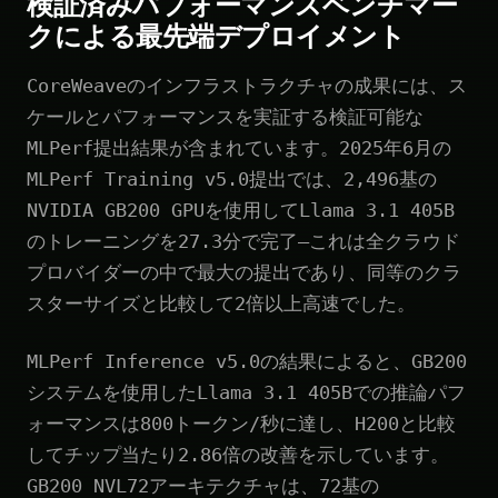
検証済みパフォーマンスベンチマー
クによる最先端デプロイメント
CoreWeaveのインフラストラクチャの成果には、ス
ケールとパフォーマンスを実証する検証可能な
MLPerf提出結果が含まれています。2025年6月の
MLPerf Training v5.0提出では、2,496基の
NVIDIA GB200 GPUを使用してLlama 3.1 405B
のトレーニングを27.3分で完了—これは全クラウド
プロバイダーの中で最大の提出であり、同等のクラ
スターサイズと比較して2倍以上高速でした。
MLPerf Inference v5.0の結果によると、GB200
システムを使用したLlama 3.1 405Bでの推論パフ
ォーマンスは800トークン/秒に達し、H200と比較
してチップ当たり2.86倍の改善を示しています。
GB200 NVL72アーキテクチャは、72基の