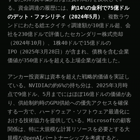
る。資金調達の履歴には、
約14%の金利で75億ドル
のデット・ファシリティ（2024年5月）
、複数ラウ
ンドにわたる総エクイティ調達額が10億ドル超、会
社を230億ドルで評価したセカンダリー株式売却
（2024年10月）、1株40ドルで15億ドルの
IPO（2025年3月28日）が含まれ、債務を含む企業
価値が350億ドルを超える上場企業が誕生した。
アンカー投資家は資本を超えた戦略的価値を実証し
ている。NVIDIAの約6%の持ち分は、2025年3月時
点で9億ドル、5月までにはほぼ16億ドルの価値があ
り、供給制約時のGPU供給への優先アクセスを確保
する一方で、ハードウェア・ソフトウェア最適化に
おける技術協力を提供している。Microsoftの顧客
関係は、特に大規模な計算リソースを必要とする大
規模なOpenAIパートナーシップを考慮すると、