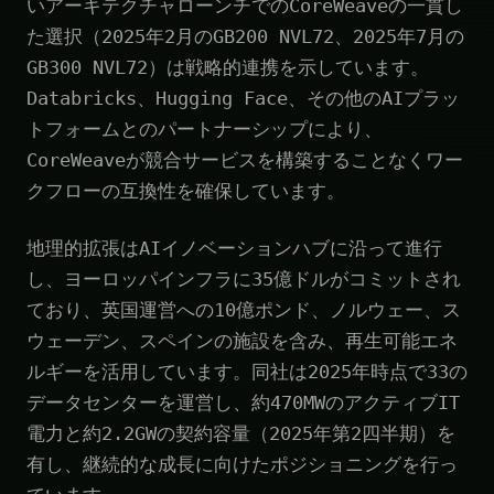
いアーキテクチャローンチでのCoreWeaveの一貫し
た選択（2025年2月のGB200 NVL72、2025年7月の
GB300 NVL72）は戦略的連携を示しています。
Databricks、Hugging Face、その他のAIプラッ
トフォームとのパートナーシップにより、
CoreWeaveが競合サービスを構築することなくワー
クフローの互換性を確保しています。
地理的拡張はAIイノベーションハブに沿って進行
し、ヨーロッパインフラに35億ドルがコミットされ
ており、英国運営への10億ポンド、ノルウェー、ス
ウェーデン、スペインの施設を含み、再生可能エネ
ルギーを活用しています。同社は2025年時点で33の
データセンターを運営し、約470MWのアクティブIT
電力と約2.2GWの契約容量（2025年第2四半期）を
有し、継続的な成長に向けたポジショニングを行っ