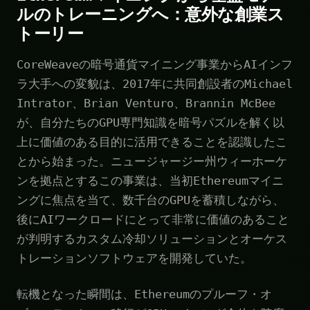
ルのトレーニングへ：意外な創業ス
トーリー
CoreWeaveの暗号通貨マイニング事業からAIインフ
ラ大手への変貌は、2017年に共同創設者のMichael
Intrator、Brian Venturo、Brannin McBee
が、自分たちのGPU専門知識を暗号パズルを解く以
上に価値のある目的に活用できることを認識したこ
とから始まった。ニュージャージー州ウィーホーケ
ンを拠点とするこの事業は、当初Ethereumマイニ
ングに焦点を当て、数千台のGPUを蓄積しながら、
後にAIワークロードにとって非常に価値のあること
が判明するカスタム冷却ソリューションとオーケス
トレーションソフトウェアを開発していた。
転機となった瞬間は、Ethereumのプルーフ・オ