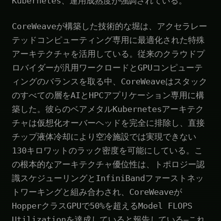
Kubernetes、運用成熟度が強調されている。
CoreWeaveが構築した技術的な堀は、アクセラレー
テッドコンピューティング専用に最適化された特殊
アーキテクチャを活用している。従来のクラウドプ
ロバイダーが汎用ワークロードとGPUコンピューテ
ィングのバランスを取る中、CoreWeaveはスタック
のすべての層をAIとHPCアプリケーション専用に構
築した。彼らのベアメタルKubernetesアーキテク
チャは仮想化オーバーヘッドを完全に排除し、直接
チップ液体冷却により空冷施設では実現できない
130キロワットのラック密度を可能にしている。こ
の根本的なアーキテクチャ優位性は、トポロジー認
識スケジューリングとInfiniBandファーストネッ
トワーキングと組み合わされ、CoreWeaveが
HopperクラスGPUで50%を超えるModel FLOPS
Utilizationを達成していると報告している—これ