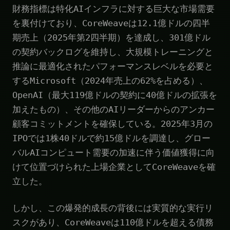
財務指標は特化AIインフラに対する巨大な市場需要
を裏付けており、CoreWeaveは12.1億ドルの四半
期売上（2025年第2四半期）を達成し、301億ドル
の契約バックログを維持し、大規模トレーニングと
推論に最適化されたパフォーマンスレベルを必要と
するMicrosoft（2024年売上の62%を占める）、
OpenAI（最大119億ドルの契約に40億ドルの拡張を
加えたもの）、その他のAIリーダーからのアンカー
顧客コミットメントを確保している。2025年3月の
IPOでは1株40ドルで約15億ドルを調達し、グロー
バルAIコンピュート需要の加速に伴う価値獲得に向
けて位置づけられた上場企業としてCoreWeaveを確
立した。
しかし、この爆発的成長の背後には実質的な実行リ
スクがあり、CoreWeaveは110億ドルを超える債務