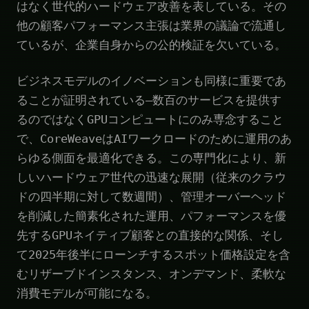
はなく世代的ハードウェア改善を表している。その
他の顧客パフォーマンス主張は業界の議論で流通し
ているが、企業自身からの公的検証を欠いている。
ビジネスモデルのイノベーションも同様に重要であ
ることが証明されている—数百のサービスを提供す
るのではなくGPUコンピュートにのみ専念すること
で、CoreWeaveはAIワークロードのために運用のあ
らゆる側面を最適化できる。この専門化により、新
しいハードウェア世代の迅速な展開（従来のクラウ
ドの四半期に対して数週間）、管理オーバーヘッド
を削減した簡素化された運用、パフォーマンスを優
先するGPUネイティブ顧客との直接的な関係、そし
て2025年後半にローンチするスポット価格設定を含
むリザーブドインスタンス、オンデマンド、柔軟な
消費モデルが可能になる。