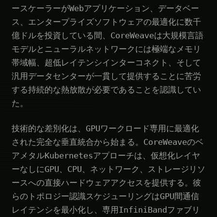
ースケーラーがWebアプリケーション、データベー
ス、エンタープライズソフトウェアの最適化に数千
億ドルを投資している間、CoreWeaveは大規模言語
モデルとニューラルネットワークには極端なメモリ
帯域幅、超低レイテンシインターコネクト、そして
汎用データセンターが一貫して提供することに苦労
する持続的な熱放散が必要であることを認識してい
た。
技術的な差別化は、GPUワークロード専用に最適化
された完全な垂直統合から始まる。CoreWeaveのベ
アメタルKubernetesアプローチは、仮想化レイヤ
ーなしにGPU、CPU、ネットワーク、ストレージリソ
ースへの直接ハードウェアアクセスを提供する。彼
らのトポロジー認識スケジューリングはGPU間通信
レイテンシを最小化し、専用InfiniBandファブリ