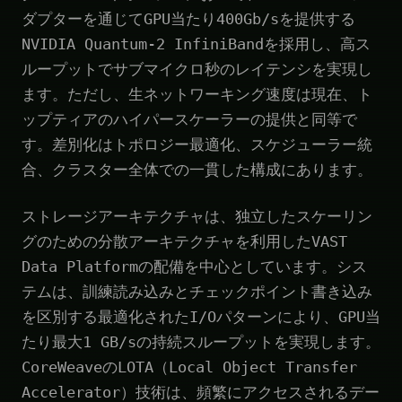
ダプターを通じてGPU当たり400Gb/sを提供する
NVIDIA Quantum-2 InfiniBandを採用し、高ス
ループットでサブマイクロ秒のレイテンシを実現し
ます。ただし、生ネットワーキング速度は現在、ト
ップティアのハイパースケーラーの提供と同等で
す。差別化はトポロジー最適化、スケジューラー統
合、クラスター全体での一貫した構成にあります。
ストレージアーキテクチャは、独立したスケーリン
グのための分散アーキテクチャを利用したVAST
Data Platformの配備を中心としています。シス
テムは、訓練読み込みとチェックポイント書き込み
を区別する最適化されたI/Oパターンにより、GPU当
たり最大1 GB/sの持続スループットを実現します。
CoreWeaveのLOTA（Local Object Transfer
Accelerator）技術は、頻繁にアクセスされるデー