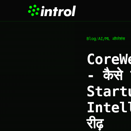
Blog
/
AI/ML ऑपरेशंस
CoreWea
- कैस
Start
Intel
रीढ़