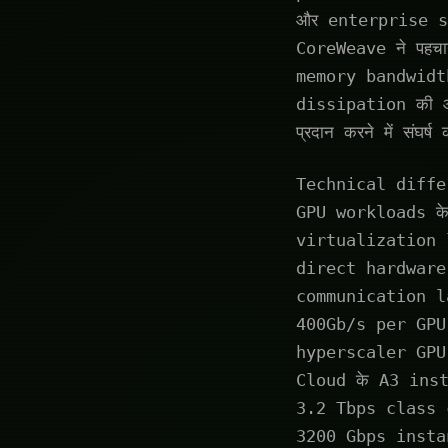
और enterprise sof
CoreWeave ने पहच
memory bandwidt
dissipation की आ
प्रदान करने में संघर्ष 
Technical differe
GPU workloads क
virtualization 
direct hardware 
communication l
400Gb/s per GPU c
hyperscaler GPU 
Cloud के A3 inst
3.2 Tbps class c
3200 Gbps insta