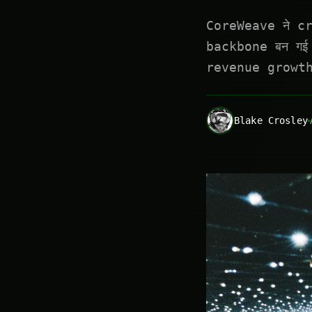
CoreWeave ने c
backbone बन गई 
revenue growth 
Blake Crosley