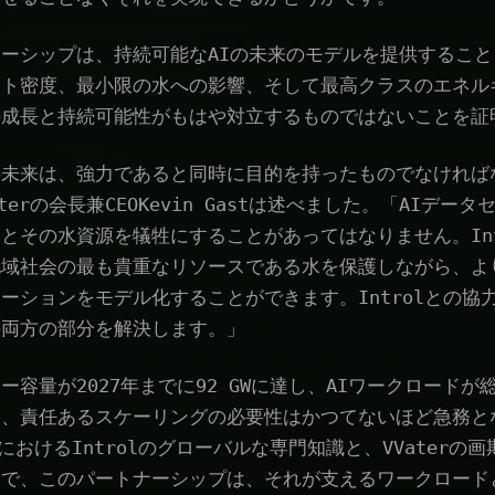
ーシップは、持続可能なAIの未来のモデルを提供するこ
ート密度、最小限の水への影響、そして最高クラスのエネル
の成長と持続可能性がもはや対立するものではないことを証
の未来は、強力であると同時に目的を持ったものでなければ
terの会長兼CEOKevin Gastは述べました。「AIデー
とその水資源を犠牲にすることがあってはなりません。Int
地域社会の最も貴重なリソースである水を保護しながら、よ
ーションをモデル化することができます。Introlとの協
の両方の部分を解決します。」
容量が2027年までに92 GWに達し、AIワークロードが
中、責任あるスケーリングの必要性はかつてないほど急務と
におけるIntrolのグローバルな専門知識と、VVaterの
とで、このパートナーシップは、それが支えるワークロード