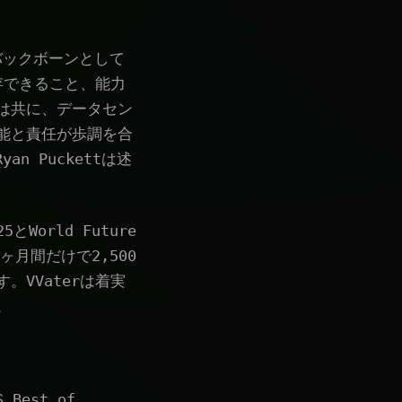
のバックボーンとして
存できること、能力
は共に、データセン
能と責任が歩調を合
n Puckettは述
25とWorld Future
ヶ月間だけで2,500
VVaterは着実
。
Best of