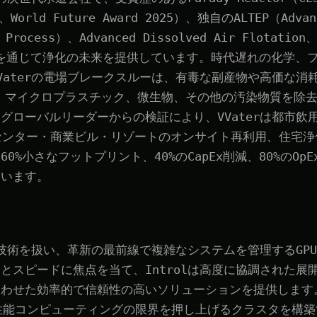
5、World Future Award 2025）、独自のALTEP（Advanc
n Process）、Advanced Dissolved Air Flotatio
le技術を通じて浄化の未来を提供しています。時代遅れの化学
Vaterの電場ブレークスルーは、有毒な副産物や高価な消
S、マイクロプラスチック、微生物、その他の汚染物質を除去
グローバルリーダーからの検証により、VVaterは都市飲
ータセンター・商業ビル・リゾートのオンサイト再利用、住宅
0%小さなフットプリント、40%のCapEx削減、80%のOpE
ています。
先端技術を扱い、革新の最前線で複雑なシステムを管理するGP
とスピードに焦点を当て、Introlは高度に協調された展
わせた効率的で信頼性の高いソリューションを提供します。I
性能コンピューティングの限界を押し上げるクラスタを構