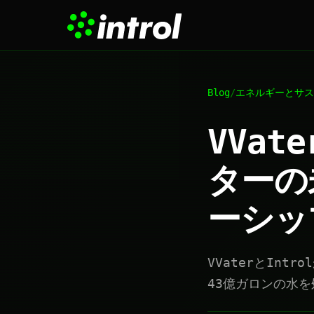
Blog
/
エネルギーとサス
VVat
ターの
ーシッ
VVaterとIn
43億ガロンの水を