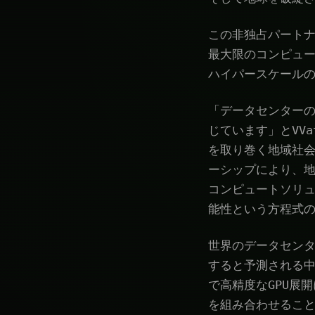
この非独占パートナ
最大限のコンピュ
ハイパースケール
「データセンター
じています」とVVa
を取り巻く地域社会
ーシップにより、
コンピュートソリュ
能性という方程式
世界のデータセンター
すると予測される
で高精度なGPU展開
を組み合わせるこ