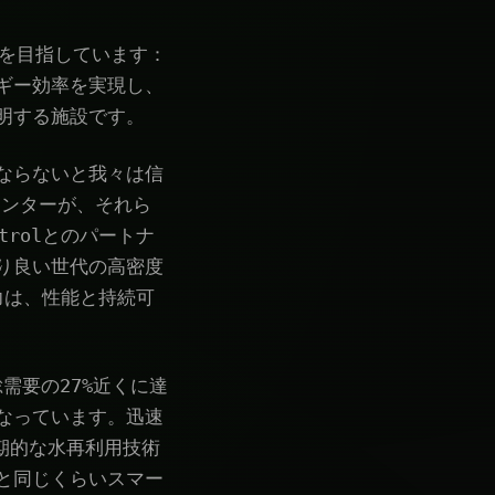
とを目指しています：
ギー効率を実現し、
明する施設です。
ならないと我々は信
タセンターが、それら
rolとのパートナ
り良い世代の高密度
力は、性能と持続可
総需要の27%近くに達
なっています。迅速
画期的な水再利用技術
と同じくらいスマー