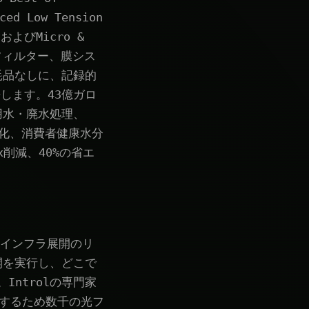
ed Low Tension
n、およびMicro &
、フィルター、膜シス
耗品なしに、記録的
します。43億ガロ
用水・廃水処理、
浄化、消費者健康水分
x削減、40%の省エ
Uインフラ展開のリ
開を実行し、どこで
ntrolの専門家
築するため数千の光フ