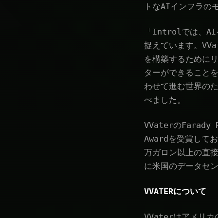
トなAIインフラの
「Introlでは
捉えています。VV
を構築するために
ターができること
わせて進む世界のため
べました。
VVaterのFarady 
Awardを受賞して
万ガロン以上の直接
に米国のデータセ
VVATERについて
VVaterはアメリカ