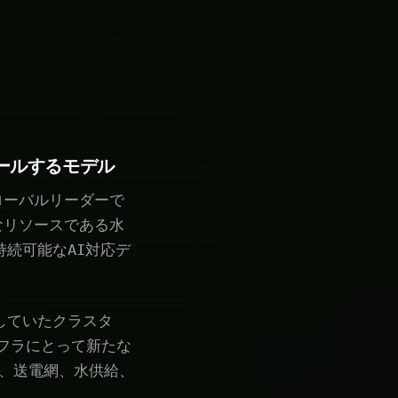
ールするモデル
ローバルリーダーで
なリソースである水
持続可能なAI対応デ
していたクラスタ
フラにとって新たな
く、送電網、水供給、