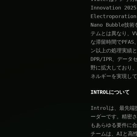
Innovation 202
Electroporatio
Nano Bubb
テムとは異なり、V
な滞留時間でPFA
ン以上の処理実績と
DPR/IPR、デ
野に拡大しており、6
ネルギーを実現し
INTROLについて
Introlは、最
ーダーです。精密さ
もあらゆる要件に合
チームは、AIと高