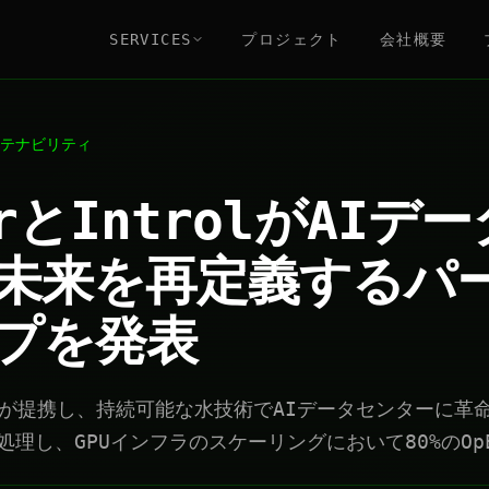
SERVICES
プロジェクト
会社概要
テナビリティ
erとIntrolがAIデ
未来を再定義するパ
プを発表
trolが提携し、持続可能な水技術でAIデータセンターに
処理し、GPUインフラのスケーリングにおいて80%のOp