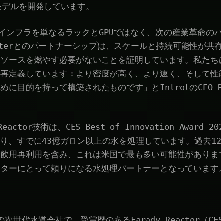
モデルを開発しています。
、AIインフラを単なるラックとGPUではなく、次の産業革命
aterとのパートナーシップは、スケールと持続可能性が共
リソースを燃やす必要がないことを証明しています。私たち
を再定義しています：より密度が高く、より速く、そして性
に目的を持って構築されたものです」とIntrolのCEO Rya
Reactor技術は、CES Best of Innovation Award 20
おり、すでに43億ガロン以上の水を処理しています。過去12
飲用再利用を含み、これは米国で最も多い可能性があります。
ンターにとって頼りになる水処理パートナーとなっています
の次世代水道会社で、受賞歴のあるFarady Reactor（CES 