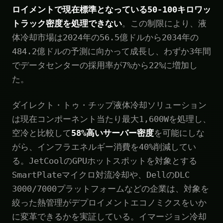
ロイメントで現在標準となっている50-100キロワッ
トラック密度を処理できない
。この制限により、液
体冷却市場は2024年の56.5億ドルから2034年の
484.2億ドルの予測に向かって成長し、わずか3年間
でデータセンターの採用率が7%から22%に増加し
た。
ダイレクト・トゥ・チップ液体冷却ソリューション
は現在コンポーネント当たり最大1,600Wを処理し、
空冷と比較して
58%高いサーバー密度
を可能にしな
がら、インフラエネルギー消費を40%削減してい
る。JetCoolのGPUホットスポットを対象とする
SmartPlateマイクロ対流冷却や、DellのDLC
3000/7000プラットフォームなどの企業は、対象を
絞った熱管理がデプロイメントエコノミクスをいか
に変革できるかを実証している。イマージョン冷却