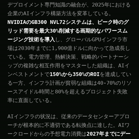
デプロイメント専門知識の融合が、2025年における
企業のAIインフラ構築方法を変革している。
NVIDIAのGB300 NVL72システムは、ピーク時のグ
リッド需要を最大30%削減する画期的なパワースム
ージング技術を導入
し、グローバルGPUインフラ市
場は2030年までに1,900億ドルに向かって急成長し
ている。電力管理、熱解決策、戦略的パートナーシ
ップの複雑な相互作用をマスターした組織は、AIイ
ンベストメントで
150%から350%のROI
を達成してい
る一方、インフラ計画が貧弱な組織は40-70%のリソ
ースアイドル時間と80%を超えるプロジェクト失敗
率に直面している。
AIインフラの状況は、従来のデータセンターアプロ
ーチが根本的に不適切である転換点に達した。AIワ
ークロードからの予想電力消費は
2027年までにデー