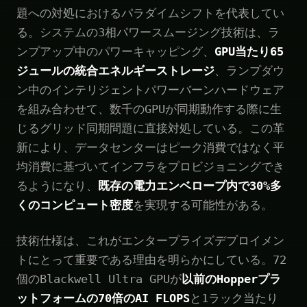
題への対処におけるパラダイムシフトを代表してい
る。システムの3相パワースムージング技術は、ラ
ンプアップ中のパワーキャッピング、
GPU当たり65
ジュールの統合エネルギーストレージ
、ランプダウ
ン中のインテリジェントパワーバーンハードウェア
を組み合わせて、数千のGPUが同期動作する際に生
じるグリッド同期問題に直接対処している。この革
新により、データセンターはピーク消費ではなく平
均消費に基づいてインフラをプロビジョニングでき
るようになり、
既存の電力エンベロープ内で30%多
くのコンピュート密度
を実現する可能性がある。
技術仕様は、これがエンタープライズデプロイメン
トにとって重要である理由を明らかにしている。72
個のBlackwell Ultra GPUが
以前のHopperプラ
ットフォームの70倍のAI FLOPS
と1ラック当たり