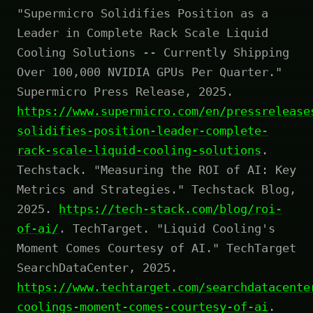
"Supermicro Solidifies Position as a
Leader in Complete Rack Scale Liquid
Cooling Solutions -- Currently Shipping
Over 100,000 NVIDIA GPUs Per Quarter."
Supermicro Press Release, 2025.
https://www.supermicro.com/en/pressrelease
solidifies-position-leader-complete-
rack-scale-liquid-cooling-solutions
.
Techstack. "Measuring the ROI of AI: Key
Metrics and Strategies." Techstack Blog,
2025.
https://tech-stack.com/blog/roi-
of-ai/
. TechTarget. "Liquid Cooling's
Moment Comes Courtesy of AI." TechTarget
SearchDataCenter, 2025.
https://www.techtarget.com/searchdatacente
coolings-moment-comes-courtesy-of-ai
.