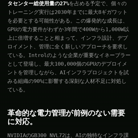
タセンター総使用量の27%
を占める予定で、個々の
トレーニング実行は2030年までに最大8ギガワット
を必要とする可能性がある。この爆発的な成長は、
GPUの電力要件がわずか3年間で400Wから1,000W以
上に倍増することと相まって、インフラ設計、デプ
ロイメント、管理に全く新しいアプローチを要求し
ている。Introlのような企業が重要なイネーブラー
として登場し、最大100,000個のGPUのデプロイメ
ントを管理しながら、AIインフラプロジェクトを試
みる組織の90%に影響する深刻な人材不足に対処し
ている。
革命的な電力管理が前例のない需要
に対応。
NVIDIAのGB300 NVL72は、AIの独特なインフラ課