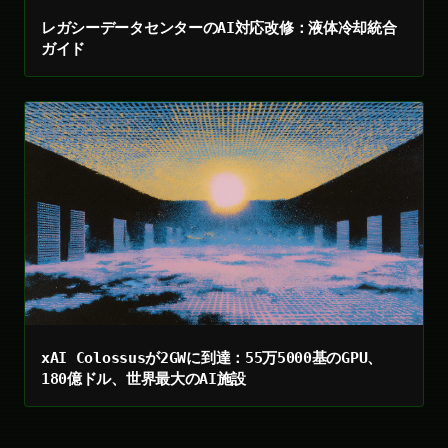
レガシーデータセンターのAI対応改修：液体冷却統合
ガイド
xAI Colossusが2GWに到達：55万5000基のGPU、
180億ドル、世界最大のAI施設