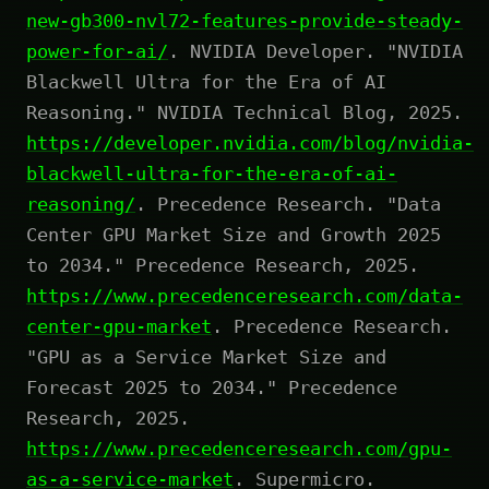
new-gb300-nvl72-features-provide-steady-
power-for-ai/
. NVIDIA Developer. "NVIDIA
Blackwell Ultra for the Era of AI
Reasoning." NVIDIA Technical Blog, 2025.
https://developer.nvidia.com/blog/nvidia-
blackwell-ultra-for-the-era-of-ai-
reasoning/
. Precedence Research. "Data
Center GPU Market Size and Growth 2025
to 2034." Precedence Research, 2025.
https://www.precedenceresearch.com/data-
center-gpu-market
. Precedence Research.
"GPU as a Service Market Size and
Forecast 2025 to 2034." Precedence
Research, 2025.
https://www.precedenceresearch.com/gpu-
as-a-service-market
. Supermicro.