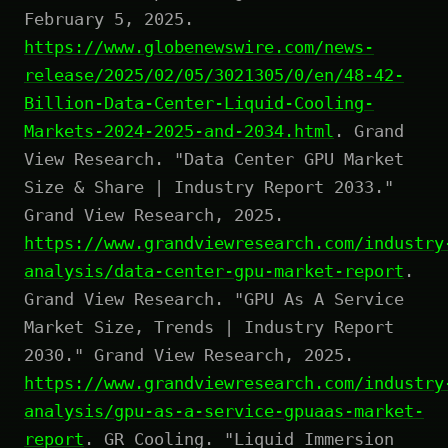
February 5, 2025.
https://www.globenewswire.com/news-
release/2025/02/05/3021305/0/en/48-42-
Billion-Data-Center-Liquid-Cooling-
Markets-2024-2025-and-2034.html
. Grand
View Research. "Data Center GPU Market
Size & Share | Industry Report 2033."
Grand View Research, 2025.
https://www.grandviewresearch.com/industry
analysis/data-center-gpu-market-report
.
Grand View Research. "GPU As A Service
Market Size, Trends | Industry Report
2030." Grand View Research, 2025.
https://www.grandviewresearch.com/industry
analysis/gpu-as-a-service-gpuaas-market-
report
. GR Cooling. "Liquid Immersion