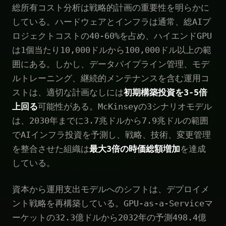
総所有コスト分析は戦略的計画の重要性を明らかに
している。ハードウェアとインフラは通常、総AIプ
ロジェクトコストの40-60%を占め、ハイエンドGPU
は1個当たり10,000ドルから100,000ドル以上の範
囲にある。しかし、データパイプライン管理、モデ
ルトレーニング、継続的メンテナンスを含む運用コ
ストは、適切な計画なしには
初期構築投資を3-5倍
上回る
可能性がある。McKinseyの3シナリオモデル
は、2030年までに3.7兆ドルから7.9兆ドルの範囲
でAIインフラ投資を予測し、戦略、技術、変更管理
を整合させた組織は
最大3倍の時価総額増加
を達成
している。
資本から運用支出モデルへのシフトは、デプロイメ
ント戦略を再構築している。GPU-as-a-Serviceマ
ーケットの32.3億ドルから2032年の予測498.4億