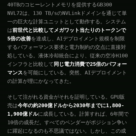
40TBのコヒーレントメモリを提供するGB300
NVL72は、130 TB/sのNVLinkドメインを通じて単
一の巨大な計算ユニットとして動作する。システム
は
前世代と比較してメガワット当たりのトークンで
5倍の改善
を達成し、AIデプロイメント規模を制限
するパフォーマンス要求と電力制約の交点に直接対
処している。液体冷却統合により、従来の空冷H100
インフラと比較して
同じ電力消費で25倍のパフォー
マンス
を可能にしている。突然、AIデプロイメント
の計算が理にかなってきた。
そして注がれる資金がそれを証明している。GPU販
売は
今年の約200億ドルから2030年までに1,800-
1,900億ドル
に成長している。計算すれば、6年間で
10倍の成長だ。すべてのベンダーがポジション争い
に躍起になるのも不思議ではない。しかし、この成