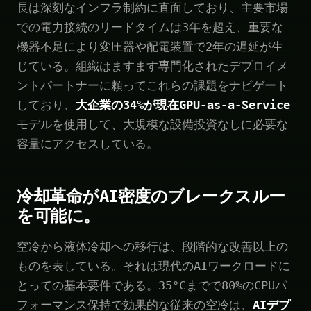
長は深刻なインフラ制約に直面しており、主要市場
での電力接続のリードタイムは3年を超え、重要な
機器不足により変圧器や配電装置で2年の遅延が生
じている。組織はますます専門化されたデプロイメ
ントパートナーに頼ってこれらの課題をナビゲート
しており、
大企業の34%が現在GPU-as-a-Service
モデルを使用して、大規模な設備投資なしに必要な
容量にアクセスしている。
冷却革命がAI密度のブレークスルー
を可能に。
空冷から液体冷却への移行は、段階的な改善以上の
ものを表している。それは現代のAIワークロードに
とっての基本要件である。35°Cまでで80%のCPUパ
フォーマンス保持で効果的な従来の空冷は、
AIデプ