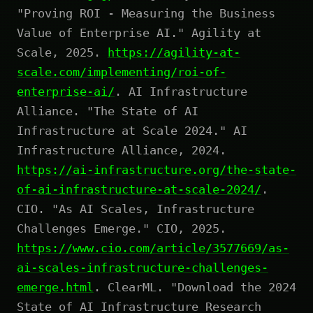
"Proving ROI - Measuring the Business
Value of Enterprise AI." Agility at
Scale, 2025.
https://agility-at-
scale.com/implementing/roi-of-
enterprise-ai/
. AI Infrastructure
Alliance. "The State of AI
Infrastructure at Scale 2024." AI
Infrastructure Alliance, 2024.
https://ai-infrastructure.org/the-state-
of-ai-infrastructure-at-scale-2024/
.
CIO. "As AI Scales, Infrastructure
Challenges Emerge." CIO, 2025.
https://www.cio.com/article/3577669/as-
ai-scales-infrastructure-challenges-
emerge.html
. ClearML. "Download the 2024
State of AI Infrastructure Research