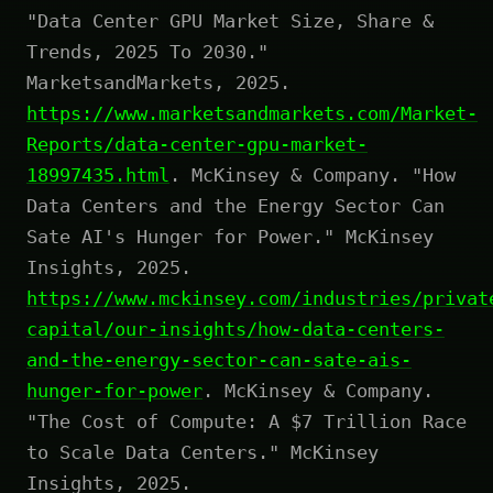
"Data Center GPU Market Size, Share &
Trends, 2025 To 2030."
MarketsandMarkets, 2025.
https://www.marketsandmarkets.com/Market-
Reports/data-center-gpu-market-
18997435.html
. McKinsey & Company. "How
Data Centers and the Energy Sector Can
Sate AI's Hunger for Power." McKinsey
Insights, 2025.
https://www.mckinsey.com/industries/privat
capital/our-insights/how-data-centers-
and-the-energy-sector-can-sate-ais-
hunger-for-power
. McKinsey & Company.
"The Cost of Compute: A $7 Trillion Race
to Scale Data Centers." McKinsey
Insights, 2025.