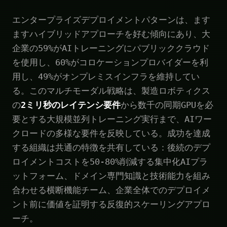
エンタープライズデプロイメントパターンは、ます
ますハイブリッドアプローチを好む傾向にあり、大
企業の59%がAIトレーニングにパブリッククラウド
を使用し、60%がコロケーションプロバイダーを利
用し、49%がオンプレミスインフラを維持してい
る。このマルチモーダル戦略は、製造ロボティクス
の
2ミリ秒のレイテンシ要件
から数千の同期GPUを必
要とする大規模並列トレーニング実行まで、AIワー
クロードの多様な要件を反映している。成功を達成
する組織は共通の特徴を共有している：後続のデプ
ロイメントコストを50-80%削減する集中化AIプラ
ットフォーム、ドメイン専門知識と技術能力を組み
合わせる横断機能チーム、企業全体でのデプロイメ
ント前に価値を証明する反復的スケーリングアプロ
ーチ。