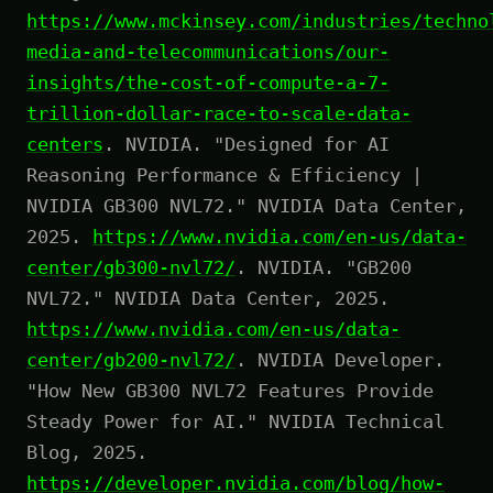
https://www.mckinsey.com/industries/techno
media-and-telecommunications/our-
insights/the-cost-of-compute-a-7-
trillion-dollar-race-to-scale-data-
centers
. NVIDIA. "Designed for AI
Reasoning Performance & Efficiency |
NVIDIA GB300 NVL72." NVIDIA Data Center,
2025.
https://www.nvidia.com/en-us/data-
center/gb300-nvl72/
. NVIDIA. "GB200
NVL72." NVIDIA Data Center, 2025.
https://www.nvidia.com/en-us/data-
center/gb200-nvl72/
. NVIDIA Developer.
"How New GB300 NVL72 Features Provide
Steady Power for AI." NVIDIA Technical
Blog, 2025.
https://developer.nvidia.com/blog/how-