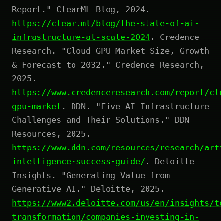
Report." ClearML Blog, 2024.
https://clear.ml/blog/the-state-of-ai-
infrastructure-at-scale-2024
. Credence
Research. "Cloud GPU Market Size, Growth
& Forecast to 2032." Credence Research,
2025.
https://www.credenceresearch.com/report/cl
gpu-market
. DDN. "Five AI Infrastructure
Challenges and Their Solutions." DDN
Resources, 2025.
https://www.ddn.com/resources/research/art
intelligence-success-guide/
. Deloitte
Insights. "Generating Value from
Generative AI." Deloitte, 2025.
https://www2.deloitte.com/us/en/insights/t
transformation/companies-investing-in-