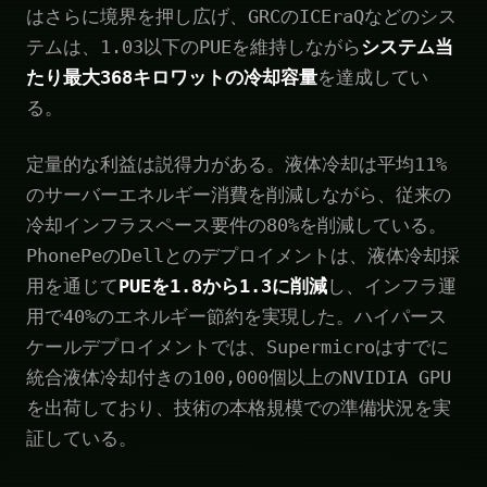
はさらに境界を押し広げ、GRCのICEraQなどのシス
テムは、1.03以下のPUEを維持しながら
システム当
たり最大368キロワットの冷却容量
を達成してい
る。
定量的な利益は説得力がある。液体冷却は平均11%
のサーバーエネルギー消費を削減しながら、従来の
冷却インフラスペース要件の80%を削減している。
PhonePeのDellとのデプロイメントは、液体冷却採
用を通じて
PUEを1.8から1.3に削減
し、インフラ運
用で40%のエネルギー節約を実現した。ハイパース
ケールデプロイメントでは、Supermicroはすでに
統合液体冷却付きの100,000個以上のNVIDIA GPU
を出荷しており、技術の本格規模での準備状況を実
証している。