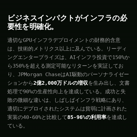
ビジネスインパクトがインフラの必
要性を明確化。
適切なGPUインフラデプロイメントの財務的含意
は、技術的メトリクス以上に及んでいる。リーディ
ングエンタープライズは、AIインフラ投資で150%か
ら350%を超える測定可能なリターンを実証してお
り、JPMorgan ChaseはAI駆動のパーソナライゼー
ションから
2億2,000万ドルの増収
を生み出し、文書
処理で90%の生産性向上を達成している。成功と失
敗の微細な違いは、しばしばインフラ戦略にあり、
適切にデプロイされたシステムは貧弱に計画された
実装の40-60%と比較して
85-96%の利用率
を達成し
ている。