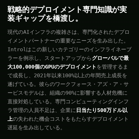
戦略的デプロイメント専門知識が実
装ギャップを橋渡し。
現代のAIインフラの複雑さは、専門化されたデプロ
イメントパートナーの重要なニーズを生み出した。
Introlはこの新しいカテゴリーのインフライネーブ
ラーを例示し、スタートアップから
グローバルで最
大100,000個のGPUのデプロイメント
を管理するま
で成長し、2021年以来100%以上の年間売上成長を
遂げている。彼らのワークフォース・アズ・ア・サ
ービスモデルは、組織の90%に影響する人材危機に
直接対処している。専門コンピューティングインフ
ラ管理の人員不足は、企業に
日当たり500万ドル以
上
の失われた機会コストをもたらすデプロイメント
遅延を生み出している。