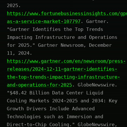
2025.
https://www.fortunebusinessinsights.com/gp
as-a-service-market-107797
. Gartner.
"Gartner Identifies the Top Trends
Impacting Infrastructure and Operations
for 2025." Gartner Newsroom, December
11, 2024.
https://www.gartner.com/en/newsroom/press-
releases/2024-12-11-gartner-identifies-
the-top-trends-impacting-infrastructure-
and-operations-for-2025
. GlobeNewswire.
"$48.42 Billion Data Center Liquid
Cooling Markets 2024-2025 and 2034: Key
Growth Drivers Include Advanced
Technologies such as Immersion and
Direct-to-Chip Cooling." GlobeNewswire,