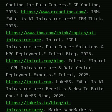
Cooling for Data Centers." GR Cooling,
2025.
https://www.grcooling.com/
. IBM.
"What is AI Infrastructure?" IBM Think,
2025.
https://www.ibm.com/think/topics/ai-
infrastructure
. Introl. "GPU
Infrastructure, Data Center Solutions &
HPC Deployment." Introl Blog, 2025.
https://introl.com/blog
. Introl. "Introl
- GPU Infrastructure & Data Center
Deployment Experts." Introl, 2025.
https://introl.com
. LakeFS. "What Is AI
Infrastructure: Benefits & How To Build
One." LakeFS Blog, 2025.
https://lakefs.io/blog/ai-
infrastructure/
. MarketsandMarkets.