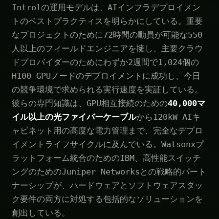
Introlの運用モデルは、AIインフラデプロイメン
トのベストプラクティスを明らかにしている。重要
なプロジェクトのために72時間の動員が可能な550
人以上のフィールドエンジニアを擁し、主要クラウ
ドプロバイダーのためにわずか2週間で1,024個の
H100 GPUノードのデプロイメントに成功し、今日
の競争環境で求められる実行速度を実証している。
彼らの専門知識は、GPU相互接続のための
40,000マ
イル以上の光ファイバーケーブル
から120kW AIキ
ャビネット用の高度な電力管理まで、完全なデプロ
イメントライフサイクルに及んでいる。Watsonxプ
ラットフォーム統合のためのIBM、高性能スイッチ
ングのためのJuniper Networksとの戦略的パート
ナーシップが、ハードウェアとソフトウェアスタッ
ク要件の両方に対処する包括的なソリューションを
創出している。