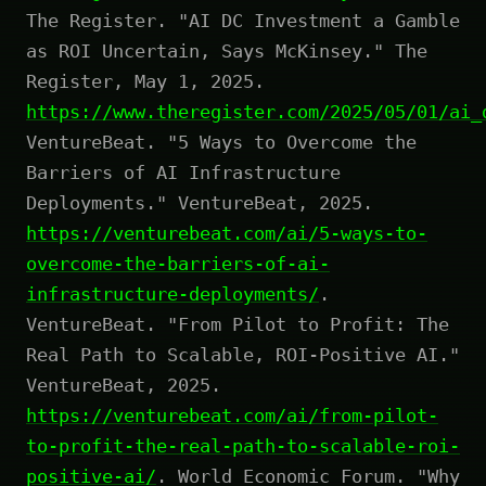
The Register. "AI DC Investment a Gamble
as ROI Uncertain, Says McKinsey." The
Register, May 1, 2025.
https://www.theregister.com/2025/05/01/ai_
VentureBeat. "5 Ways to Overcome the
Barriers of AI Infrastructure
Deployments." VentureBeat, 2025.
https://venturebeat.com/ai/5-ways-to-
overcome-the-barriers-of-ai-
infrastructure-deployments/
.
VentureBeat. "From Pilot to Profit: The
Real Path to Scalable, ROI-Positive AI."
VentureBeat, 2025.
https://venturebeat.com/ai/from-pilot-
to-profit-the-real-path-to-scalable-roi-
positive-ai/
. World Economic Forum. "Why