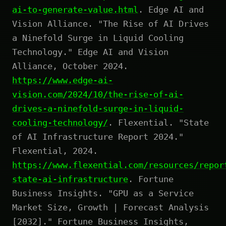
ai-to-generate-value.html
. Edge AI and
Vision Alliance. "The Rise of AI Drives
a Ninefold Surge in Liquid Cooling
Technology." Edge AI and Vision
Alliance, October 2024.
https://www.edge-ai-
vision.com/2024/10/the-rise-of-ai-
drives-a-ninefold-surge-in-liquid-
cooling-technology/
. Flexential. "State
of AI Infrastructure Report 2024."
Flexential, 2024.
https://www.flexential.com/resources/repor
state-ai-infrastructure
. Fortune
Business Insights. "GPU as a Service
Market Size, Growth | Forecast Analysis
[2032]." Fortune Business Insights,