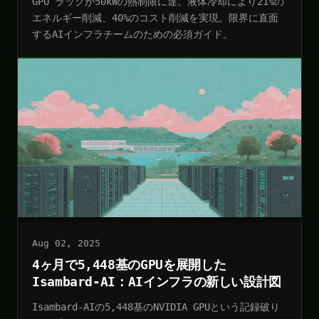
GPU ラックが50kWの熱制限に達。液体冷却により21%の
エネルギー削減、40%のコスト削減を実現。限界に直面
するAIインフラチームのための必須ガイド。
Aug 02, 2025
4ヶ月で5,448基のGPUを展開した
Isambard-AI：AIインフラの新しい設計図
Isambard-AIの5,448基のNVIDIA GPUという記録破り