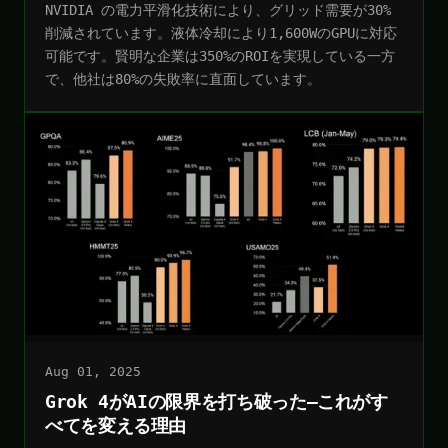
NVIDIA の電力平滑化技術により、グリッド需要が30%
削減されています。液体冷却により1,600WのGPUに対応
可能です。賢明な企業は350%のROIを実現している一方
で、他社は80%の失敗率に直面しています。
Aug 01, 2025
Grok 4がAIの限界を打ち破った—これがす
べてを変える理由