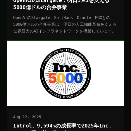
OpenAIのStargate：明日のAIを支える
5000億ドルの合弁事業
OpenAIのStargate、SoftBank、Oracle、MGXとの
5000億ドルの合弁事業は、明日の人工知能革命を支える
世界最大のAIインフラネットワークを構築しています。
Aug 12, 2025
Introl、9,594%の成長率で2025年Inc.