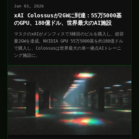
Jan 03, 2026
xAI Colossusが2GWに到達：55万5000基
のGPU、180億ドル、世界最大のAI施設
マスクのxAIがメンフィスで3棟目のビルを購入し、総容
量2GWを達成。NVIDIA GPU 55万5000基を約180億ドル
で購入し、Colossusは世界最大の単一拠点AIトレーニ
ング施設に。