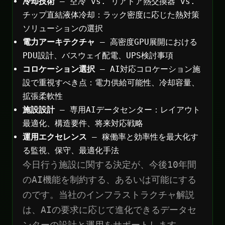
冷却技術
— 空冷 vs. リアドア熱交換器 vs.
チップ直結液体冷却：ラック密度に応じた熱対策
ソリューションの選択
電力アーキテクチャ
— 高密度GPU展開における
PDU設計、バスウェイ配電、UPS検討事項
コロケーション選択
— AI対応コロケーション施
設で重視すべき点：電力供給可能性、冷却容量、
拡張柔軟性
施設設計
— 専用AIデータセンター：レイアウト
最適化、構造要件、将来対応戦略
運用エクセレンス
— 稼働率と効率性を最大化す
る監視、保守、最適化手法
今日行う施設に関する決定が、今後10年間
のAI機能を制約する、あるいは可能にする
のです。当社のインフラストラクチャ解説
は、AIの要求に応じて進化できるデータセ
ンターの設計と運用をサポートします。