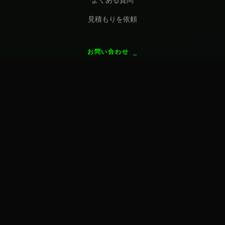
よくある質問
見積もりを依頼
お問い合わせ
solutions@introl.com
お問い合わせ
プライバシーポリシー
利用規約
© 2026 Introl Solutions, LLC. All rights reserved.
Capabilities described may vary by engagement and are
subject to applicable statements of work.