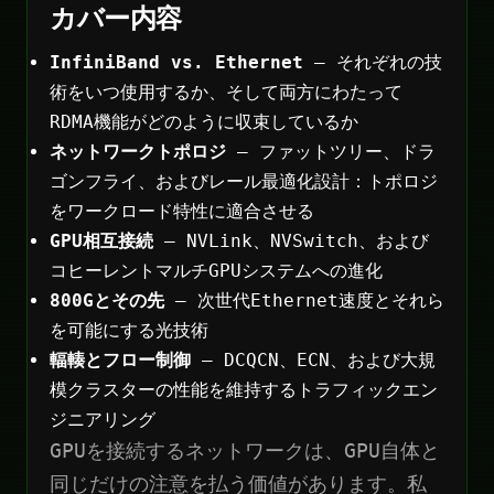
カバー内容
InfiniBand vs. Ethernet
— それぞれの技
術をいつ使用するか、そして両方にわたって
RDMA機能がどのように収束しているか
ネットワークトポロジ
— ファットツリー、ドラ
ゴンフライ、およびレール最適化設計：トポロジ
をワークロード特性に適合させる
GPU相互接続
— NVLink、NVSwitch、および
コヒーレントマルチGPUシステムへの進化
800Gとその先
— 次世代Ethernet速度とそれら
を可能にする光技術
輻輳とフロー制御
— DCQCN、ECN、および大規
模クラスターの性能を維持するトラフィックエン
ジニアリング
GPUを接続するネットワークは、GPU自体と
同じだけの注意を払う価値があります。私