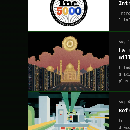
Int
Intr
l'in
Aug 
La 
mil
L'In
d'ic
plus
Aug 
Ref
Les 
d'éc