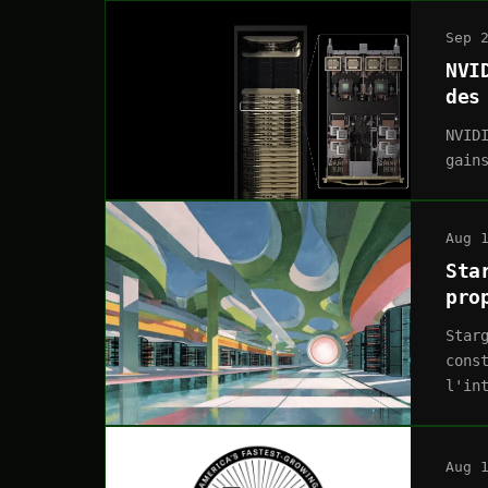
Sep 
NVI
des
NVID
gain
Aug 
Sta
pro
Star
cons
l'in
Aug 