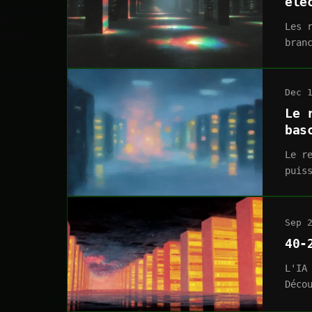
éle
Les 
bran
Dec 
Le 
bas
Le r
puis
Sep 
40-
L'IA
Déco