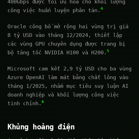
400Gbps được tối ưu hóa cho khối lượng
4
công việc huấn luyện phân tán.
Oracle công bố mở rộng hai vùng trị giá
8 tỷ USD vào tháng 12/2024, thiết lập
các vùng GPU chuyên dụng được trang bị
5
bộ tăng tốc NVIDIA H100 và H200.
Microsoft cam kết 2,9 tỷ USD cho ba vùng
Azure OpenAI làm mát bằng chất lỏng vào
tháng 1/2025, nhắm mục tiêu suy luận AI
doanh nghiệp và khối lượng công việc
6
tinh chỉnh.
Khủng hoảng điện