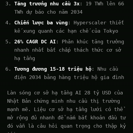
Tăng trưởng nhu cầu 3x
: 19 TWh lên 66
TWh dự báo cho năm 2034
Chiến lược ba vùng
: Hyperscaler thiết
kế xung quanh các hạn chế của Tokyo
26% CAGR DC AI
: Phân khúc tăng trưởng
nhanh nhất bất chấp thách thức cơ sở
hạ tầng
Tương đương 15-18 triệu hộ
: Nhu cầu
điện 2034 bằng hàng triệu hộ gia đình
Làn sóng cơ sở hạ tầng AI 28 tỷ USD của
Nhật Bản chứng minh nhu cầu thị trường
mạnh mẽ. Liệu cơ sở hạ tầng lưới có thể
mở rộng đủ nhanh để nắm bắt khoản đầu tư
đó vẫn là câu hỏi quan trọng cho thập kỷ