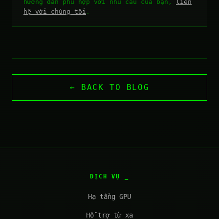
hướng dẫn phù hợp với nhu cầu của bạn,
liên
hệ với chúng tôi
.
← BACK TO BLOG
DỊCH VỤ
Hạ tầng GPU
Hỗ trợ từ xa