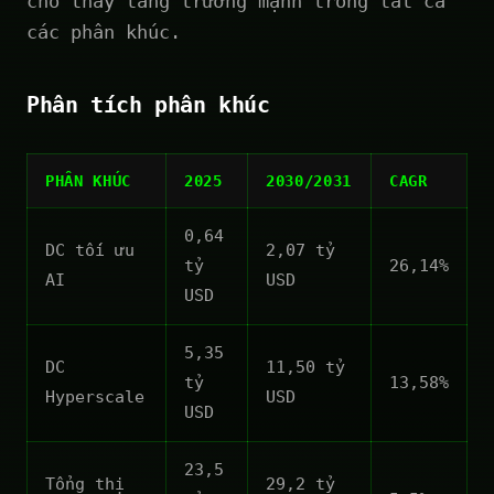
cho thấy tăng trưởng mạnh trong tất cả
các phân khúc.
Phân tích phân khúc
PHÂN KHÚC
2025
2030/2031
CAGR
0,64
DC tối ưu
2,07 tỷ
tỷ
26,14%
AI
USD
USD
5,35
DC
11,50 tỷ
tỷ
13,58%
Hyperscale
USD
USD
23,5
Tổng thị
29,2 tỷ