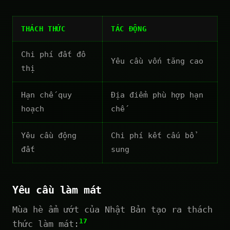
THÁCH THỨC
TÁC ĐỘNG
Chi phí đất đô
Yêu cầu vốn tăng cao
thị
Hạn chế quy
Địa điểm phù hợp hạn
hoạch
chế
Yêu cầu động
Chi phí kết cấu bổ
đất
sung
Yêu cầu làm mát
Mùa hè ẩm ướt của Nhật Bản tạo ra thách
17
thức làm mát: