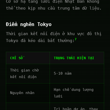
Cơ sở hạ tầng lưới điện Nhật Bản không
thể theo kịp nhu cầu trung tâm dữ liệu.
Điểm nghẽn Tokyo
Thời gian kết nối điện ở khu vực đô thị
7
Tokyo đã kéo dài bất thường:
CHỈ SỐ
TRẠNG THÁI HIỆN TẠI
Thời gian chờ
5-10 năm
kết nối điện
Hạn chế dung lượng
Nguyên nhân
lưới
Trì hoãn dự án, thay