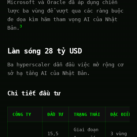
Microsoft và Oracle đã áp dụng chiến
lược ba vùng để vượt qua các ràng buộc
đe dọa kìm hãm tham vọng AI của Nhật
3
Bản.
Làn sóng 28 tỷ USD
Ba hyperscaler dẫn đầu việc mở rộng cơ
sở hạ tầng AI của Nhật Bản.
Chi tiết đầu tư
CÔNG TY
ĐẦU TƯ
TRẠNG THÁI
ĐẶC ĐIỂM C
Giai đoạn
15,5
3 vùng AI