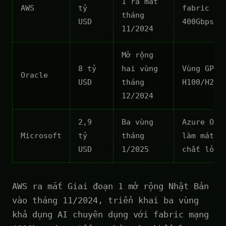
1 ra mắt
AWS
tỷ
fabric
tháng
USD
400Gbps
11/2024
Mở rộng
8 tỷ
hai vùng
Vùng GPU
Oracle
USD
tháng
H100/H200
12/2024
2,9
Ba vùng
Azure Ope
Microsoft
tỷ
tháng
làm mát b
USD
1/2025
chất lỏng
AWS ra mắt Giai đoạn 1 mở rộng Nhật Bản
vào tháng 11/2024, triển khai ba vùng
khả dụng AI chuyên dụng với fabric mạng