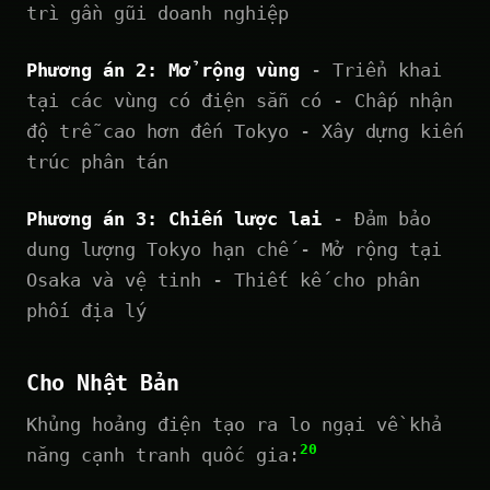
trì gần gũi doanh nghiệp
Phương án 2: Mở rộng vùng
- Triển khai
tại các vùng có điện sẵn có - Chấp nhận
độ trễ cao hơn đến Tokyo - Xây dựng kiến
trúc phân tán
Phương án 3: Chiến lược lai
- Đảm bảo
dung lượng Tokyo hạn chế - Mở rộng tại
Osaka và vệ tinh - Thiết kế cho phân
phối địa lý
Cho Nhật Bản
Khủng hoảng điện tạo ra lo ngại về khả
20
năng cạnh tranh quốc gia: