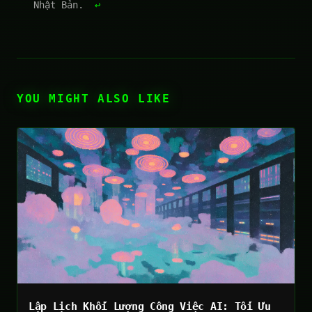
Nhật Bản.
↩
YOU MIGHT ALSO LIKE
Lập Lịch Khối Lượng Công Việc AI: Tối Ưu