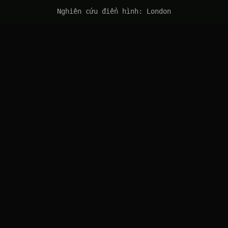
Nghiên cứu điển hình: London
FAQ
Yêu cầu báo giá
LIÊN HỆ
solutions@introl.com
Liên hệ
CHÍNH SÁCH BẢO MẬT
ĐIỀU KHOẢN DỊCH VỤ
© 2026 Introl Solutions, LLC. All rights reserved.
Capabilities described may vary by engagement and are