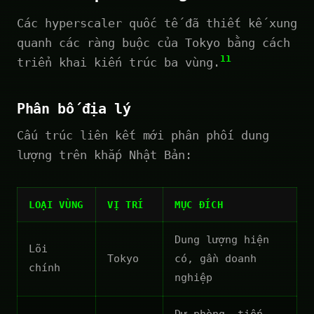
Các hyperscaler quốc tế đã thiết kế xung
quanh các ràng buộc của Tokyo bằng cách
11
triển khai kiến trúc ba vùng.
Phân bố địa lý
Cấu trúc liên kết mới phân phối dung
lượng trên khắp Nhật Bản:
LOẠI VÙNG
VỊ TRÍ
MỤC ĐÍCH
Dung lượng hiện
Lõi
Tokyo
có, gần doanh
chính
nghiệp
Dự phòng, tiếp