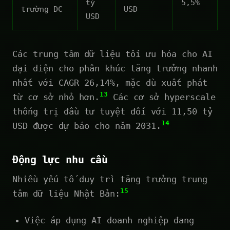
tỷ
5,5%
trường DC
USD
USD
Các trung tâm dữ liệu tối ưu hóa cho AI
đại diện cho phân khúc tăng trưởng nhanh
nhất với CAGR 26,14%, mặc dù xuất phát
13
từ cơ sở nhỏ hơn.
Các cơ sở hyperscale
thống trị đầu tư tuyệt đối với 11,50 tỷ
14
USD được dự báo cho năm 2031.
Động lực nhu cầu
Nhiều yếu tố duy trì tăng trưởng trung
15
tâm dữ liệu Nhật Bản:
Việc áp dụng AI doanh nghiệp đang