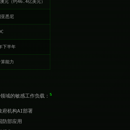
+澳元（约46.4亿美元）
利亚悉尼
DC
7年下半年
计算能力
5
键领域的敏感工作负载：
政府机构AI部署
国防部应用