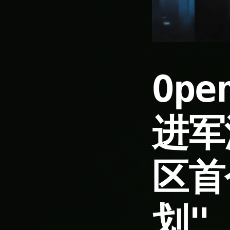
Op
进军
区首
划"