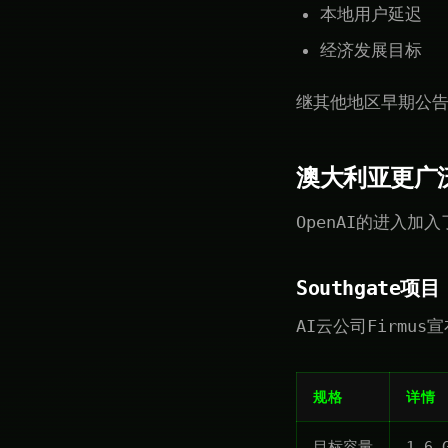
本地用户延迟
经济发展目标
继其他地区早期公
澳大利亚更广
OpenAI的进入加
Southgate项目
AI云公司Firmus
规格
详情
目标容量
1.6 