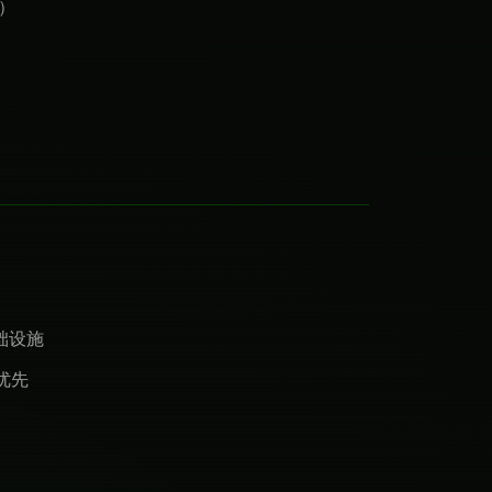
）
础设施
优先