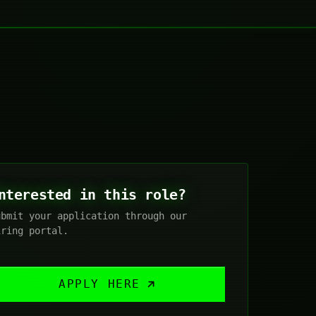
nterested in this role?
ubmit your application through our
iring portal.
APPLY HERE