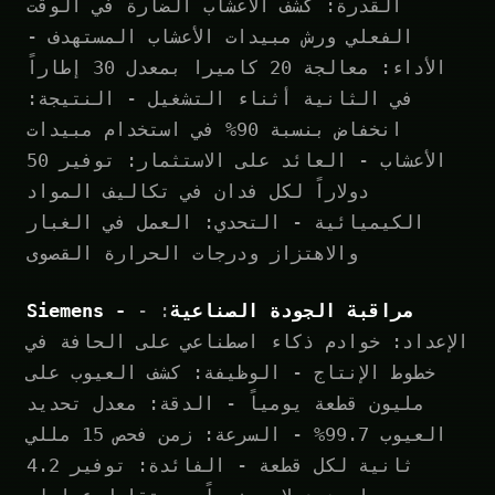
القدرة: كشف الأعشاب الضارة في الوقت
الفعلي ورش مبيدات الأعشاب المستهدف -
الأداء: معالجة 20 كاميرا بمعدل 30 إطاراً
في الثانية أثناء التشغيل - النتيجة:
انخفاض بنسبة 90% في استخدام مبيدات
الأعشاب - العائد على الاستثمار: توفير 50
دولاراً لكل فدان في تكاليف المواد
الكيميائية - التحدي: العمل في الغبار
والاهتزاز ودرجات الحرارة القصوى
Siemens - مراقبة الجودة الصناعية
: -
الإعداد: خوادم ذكاء اصطناعي على الحافة في
خطوط الإنتاج - الوظيفة: كشف العيوب على
مليون قطعة يومياً - الدقة: معدل تحديد
العيوب 99.7% - السرعة: زمن فحص 15 مللي
ثانية لكل قطعة - الفائدة: توفير 4.2