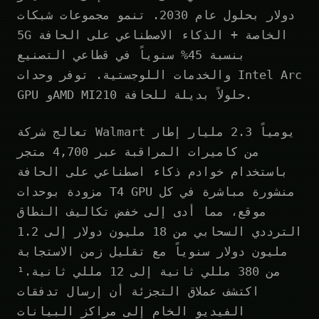
دولار بحلول عام 2030. تنمو مجموعات شبكات
5G الخاصة + الذكاء الاصطناعي على الحافة
بنسبة 45% سنوياً في قطاعي التصنيع
والخدمات اللوجستية. توفر وحدات Intel Arc
GPU وAMD MI210 حلولاً بديلة للحافة.
تعالج شركة Walmart يومياً 2.3 مليار إطار
من كاميرات المراقبة عبر 4,700 متجر
باستخدام خوادم ذكاء اصطناعي على الحافة
مزودة بوحدات T4 GPU منشورة مباشرة في كل
موقع، مما أدى إلى خفض تكاليف النطاق
الترددي السحابي من 18 مليون دولار إلى 1.2
مليون دولار سنوياً مع تقليل زمن الاستجابة
من 380 مللي ثانية إلى 12 مللي ثانية.¹
اكتشف عملاق التجزئة أن إرسال تدفقات
الفيديو الخام إلى مراكز البيانات