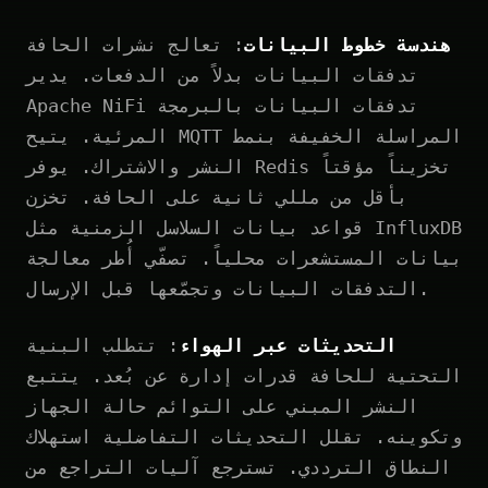
هندسة خطوط البيانات
: تعالج نشرات الحافة
تدفقات البيانات بدلاً من الدفعات. يدير
Apache NiFi تدفقات البيانات بالبرمجة
المرئية. يتيح MQTT المراسلة الخفيفة بنمط
النشر والاشتراك. يوفر Redis تخزيناً مؤقتاً
بأقل من مللي ثانية على الحافة. تخزن
قواعد بيانات السلاسل الزمنية مثل InfluxDB
بيانات المستشعرات محلياً. تصفّي أُطر معالجة
التدفقات البيانات وتجمّعها قبل الإرسال.
التحديثات عبر الهواء
: تتطلب البنية
التحتية للحافة قدرات إدارة عن بُعد. يتتبع
النشر المبني على التوائم حالة الجهاز
وتكوينه. تقلل التحديثات التفاضلية استهلاك
النطاق الترددي. تسترجع آليات التراجع من