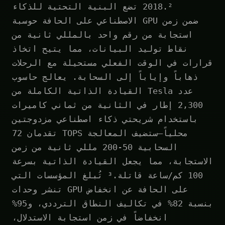
2018.² تضع البنية التحتية للذكاء
الاصطناعي على الحافة حوسبة GPU ضمن زمن
استجابة من رقم واحد بالمللي ثانية من
نقاط توليد البيانات، مما يتيح اتخاذ
قرارات في الوقت الفعلي مستحيلة مع الرحلات
ذهاباً وإياباً إلى السحابة. يعالج حاسوب
القيادة الذاتية الكاملة من Tesla عدد
2,300 إطار في الثانية من ثماني كاميرات
باستخدام شريحتي ذكاء اصطناعي مزدوجتين
تقدمان 72 TOPS محلياً—ستضيف المعالجة
السحابية 50-200 مللي ثانية من زمن
الاستجابة، مما يجعل القيادة الذاتية بسرعة
100 كم/ساعة قاتلة.³ تُبلغ المؤسسات التي
تنشر وحدات GPU على الحافة عن انخفاض
بنسبة 82% في تكاليف النطاق الترددي، و95%
انخفاضاً في زمن استجابة الاستدلال،