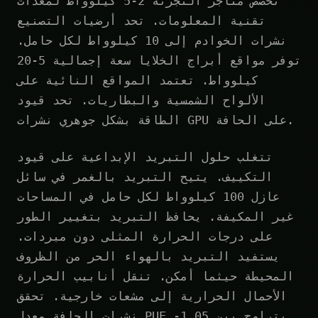
تخصص متاجر التجزئة 2-5 كيلوواط لمعدات
تقنية المعلومات. تحد أرضيات التصنيع
نشرات الخوادم إلى 10 كيلوواط لكل حامل.
توفر مواقع أبراج الخلايا سعة إجمالية 5-20
كيلوواط. تعتمد المواقع النائية على
الألواح الشمسية والبطاريات. تحد قيود
الطاقة بشكل جوهري نشرات GPU على الحافة.
تتغلب حلول التبريد الإبداعية على قيود
التكييف. يتيح التبريد بالغمر في سائل
عازل 100 كيلوواط لكل حامل في المساحات
غير المكيفة. يحافظ التبريد بتغيير الطور
على درجات الحرارة المثلى دون مبردات.
يستفيد التبريد بالهواء الحر من الظروف
المحيطة حيثما أمكن. تنقل أنابيب الحرارة
الأحمال الحرارية إلى مشعات خارجية. تحقق
نشرات الحافة معدل PUE يتراوح بين 1.05-