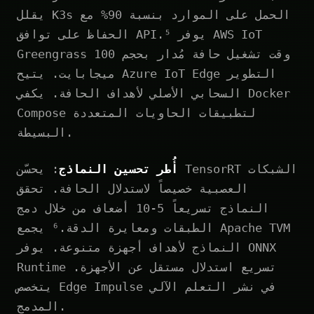
يقلل K3s الحمل على الموارد بنسبة 90% مع
الحفاظ على توافق API.⁵ يوفر AWS IoT
Greengrass وقت تشغيل حافة مُدار بحجم 100
ميجابايت. يتيح Azure IoT Edge التطوير
السحابي الأصلي لأهداف الحافة. يكفي Docker
Compose لتطبيقات الحاويات المتعددة
البسيطة.
أُطر تحسين النماذج
: يحسّن TensorRT الشبكات
العصبية خصيصاً لاستدلال الحافة. تحقق
النماذج تسريعاً 5-10 أضعاف من خلال دمج
الطبقات ومعايرة الدقة.⁶ يجمع Apache TVM
النماذج لأهداف أجهزة متنوعة. يوفر ONNX
Runtime تسريع استدلال مستقل عن الأجهزة.
يتخصص Edge Impulse في نشر التعلم الآلي
المدمج.