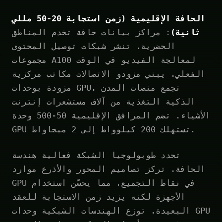
الحافة الإقليمية (زمن استجابة 20-50 مللي
ثانية)
: مراكز بيانات حافة تخدم المناطق
الحضرية. تنشر شبكات توصيل المحتوى
مجموعات A100 لمعالجة الفيديو في الوقت
الفعلي. يبني مزودو الاتصالات مكاتب مركزية
مزودة بوحدات GPU. تجمع منصات المدن
الذكية التغذية من آلاف مستشعرات إنترنت
الأشياء. تضم المرافق الإقليمية 50-500 وحدة
GPU تستهلك 200 كيلوواط إلى 2 ميجاواط.
تحدد طوبولوجيا الشبكة فعالية هندسة
الحافة. تركز تصاميم المحور والأذرع موارد
GPU في نقاط التجميع، مما يحسّن استخدام
الأجهزة لكنه يزيد زمن الاستجابة للعقد
البعيدة. توزع الهندسات الشبكية وحدات GPU