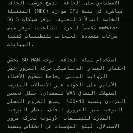
الاصطناعي على الحافة. تدمج حوسبة الحافة
المتنقلة (MEC) موارد GPU مباشرة في بنية
5G التحتية. توفر شبكات 5G الخاصة اتصالاً
مخصصاً للحرم الصناعية. يوفر طيف mmWave
سرعات متعددة الجيجابت للتطبيقات كثيفة
البيانات.
يحسّن SD-WAN استخدام شبكة الحافة. يوجه
اختيار المسار الديناميكي حركة المرور عبر
الروابط المثلى. يحافظ تصحيح الأخطاء
الأمامي على الجودة عبر الاتصالات المعرضة
للفقدان. يقلل تحسين WAN استهلاك النطاق
الترددي بنسبة 40-60%. يمنع الخروج المحلي
التوجيه غير الضروري للخلف. يعطي التوجيه
المدرك للتطبيقات الأولوية لحركة مرور
الاستدلال. تُبلغ المؤسسات عن انخفاض بنسبة