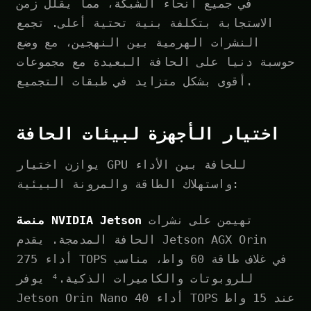
في جميع أنحاء الشبكة، مما يقلل زمن
الاستجابة بتكلفة بنية تحتية أعلى. تجمع
النشرات الهرمية بين النهجين، مع وضع
حوسبة دنيا على الحافة البعيدة مع مجموعات
أقوى بشكل متزايد في طبقات التجميع.
اختيار الأجهزة لبيئات الحافة
يوازن اختيار GPU للحافة بين الأداء
واستهلاك الطاقة والمرونة البيئية:
تهيمن على نشرات
منصة NVIDIA Jetson
الحافة المدمجة. يقدم Jetson AGX Orin
أداء 275 TOPS في غلاف طاقة 60 واط، مناسب
للروبوتات والكاميرات الذكية.⁴ يوفر
Jetson Orin Nano أداء 40 TOPS عند 15 واط