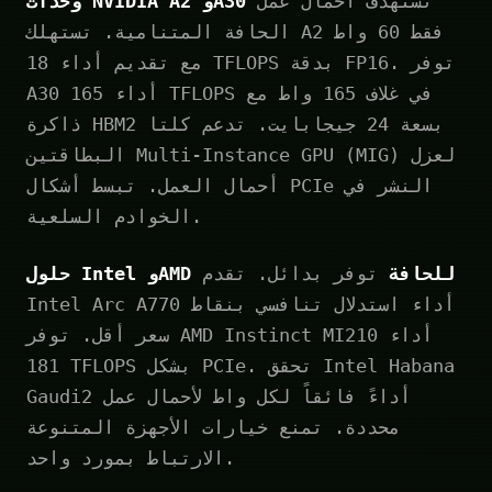
تستهدف أحمال عمل
وحدات NVIDIA A2 وA30
الحافة المتنامية. تستهلك A2 فقط 60 واط
مع تقديم أداء 18 TFLOPS بدقة FP16. توفر
A30 أداء 165 TFLOPS في غلاف 165 واط مع
ذاكرة HBM2 بسعة 24 جيجابايت. تدعم كلتا
البطاقتين Multi-Instance GPU (MIG) لعزل
أحمال العمل. تبسط أشكال PCIe النشر في
الخوادم السلعية.
حلول Intel وAMD للحافة
توفر بدائل. تقدم
Intel Arc A770 أداء استدلال تنافسي بنقاط
سعر أقل. توفر AMD Instinct MI210 أداء
181 TFLOPS بشكل PCIe. تحقق Intel Habana
Gaudi2 أداءً فائقاً لكل واط لأحمال عمل
محددة. تمنع خيارات الأجهزة المتنوعة
الارتباط بمورد واحد.