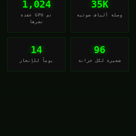
1,024
35K
وصلة ألياف ضوئية
عقدة GPU تم
نشرها
14
96
شعيرة لكل خزانة
يوماً للإنجاز