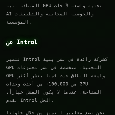
المنطقة بنية GPU تحتية واسعة لأبحاث
AI والحوسبة السحابية والتطبيقات
المؤسسية.
عن Introl
تتميز Introl كشركة رائدة في نشر بنية
GPU التحتية، متخصصة في نشر مجموعات
GPU واسعة النطاق حيث قمنا بنشر أكثر
من 100,000+ من أحدث وحدات GPU
المتاحة. عندما لا يكون الفشل خياراً،
تقدم Introl الحل.
نحن نضع معايير التميز من خلال حلولنا