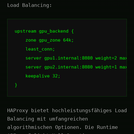
Load Balancing:
upstream
gpu_backend
{
zone
gpu_zone
64k
;
least_conn
;
server
gpu1.internal
:
8080
weight=2
max_f
server
gpu2.internal
:
8080
weight=1
max_f
keepalive
32
;
}
HAProxy bietet hochleistungsfähiges Load
Balancing mit umfangreichen
algorithmischen Optionen. Die Runtime