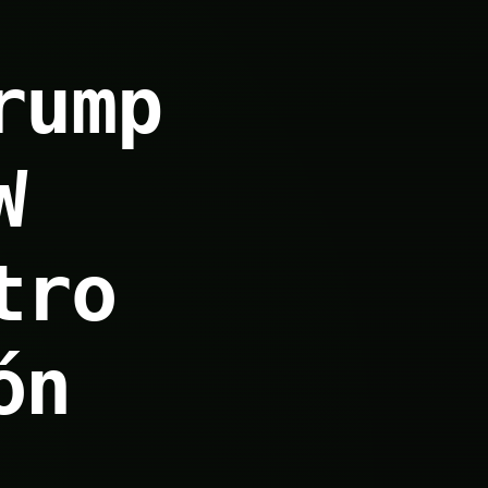
rump
W
tro
ón