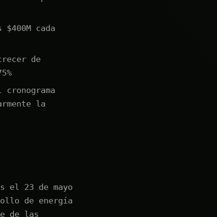
s $400M cada
crecer de
75%
l cronograma
armente la
s el 23 de mayo
ollo de energía
e de las