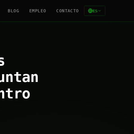
BLOG
EMPLEO
CONTACTO
ES
s
untan
ntro