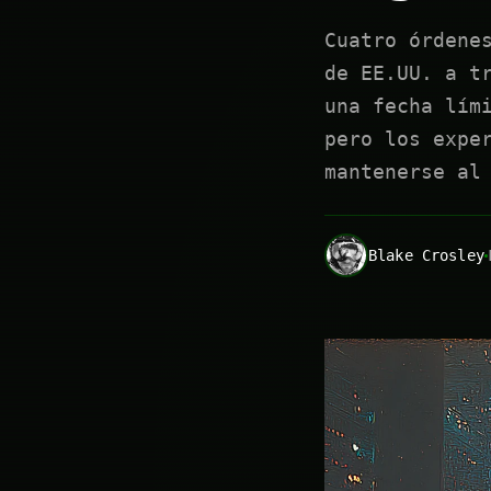
Cuatro órdene
de EE.UU. a t
una fecha lím
pero los expe
mantenerse al
Blake Crosley