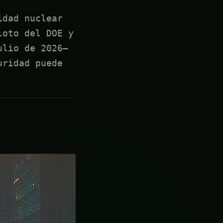
idad nuclear
loto del DOE y
ulio de 2026—
uridad puede