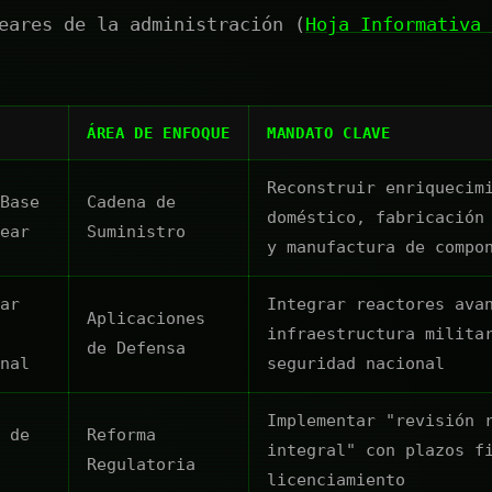
eares de la administración (
Hoja Informativa 
ÁREA DE ENFOQUE
MANDATO CLAVE
Reconstruir enriquecim
Base
Cadena de
doméstico, fabricación
ear
Suministro
y manufactura de compo
ar
Integrar reactores ava
Aplicaciones
infraestructura milita
de Defensa
nal
seguridad nacional
Implementar "revisión 
 de
Reforma
integral" con plazos f
Regulatoria
licenciamiento