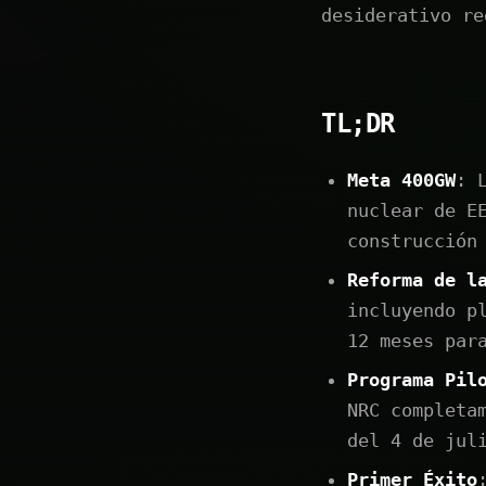
desiderativo re
TL;DR
Meta 400GW
: 
nuclear de E
construcción
Reforma de l
incluyendo p
12 meses par
Programa Pil
NRC completa
del 4 de jul
Primer Éxito