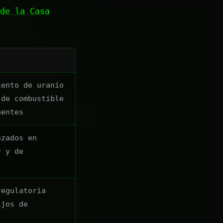
de la Casa
iento de uranio
 de combustible
nentes
nzados en
r y de
regulatoria
ijos de