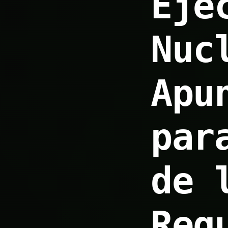
Eje
Nuc
Apu
par
de 
Reg