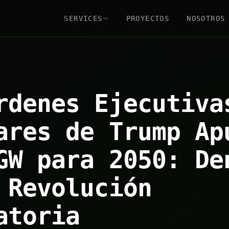
SERVICES
PROYECTOS
NOSOTROS
rdenes Ejecutiva
ares de Trump Ap
GW para 2050: De
 Revolución
atoria