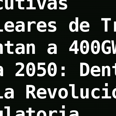
cutivas
leares de T
ntan a 400G
a 2050: Den
la Revoluci
ulatoria