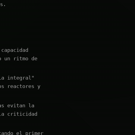
s.
 capacidad
o un ritmo de
ia integral"
os reactores y
as evitan la
la criticidad
cando el primer