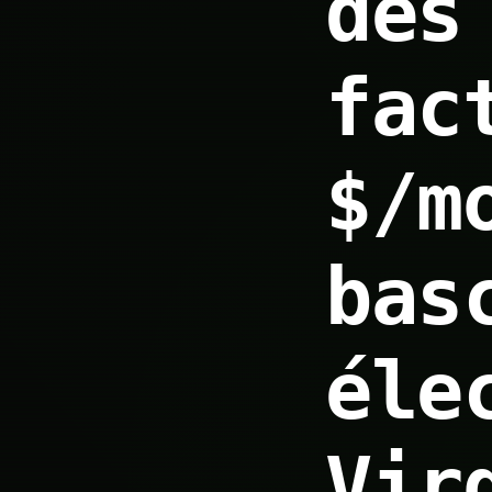
des
fac
$/m
bas
éle
Vir