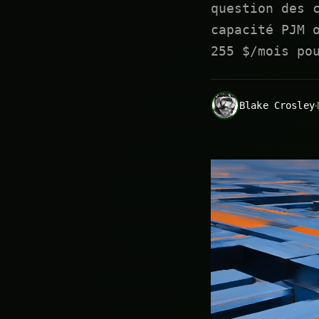
question des 
capacité PJM 
255 $/mois po
Blake Crosley