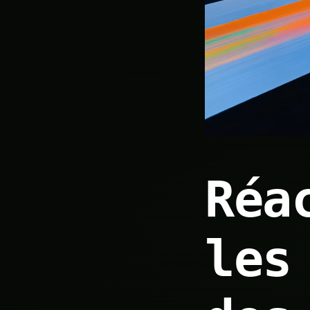
Réa
les