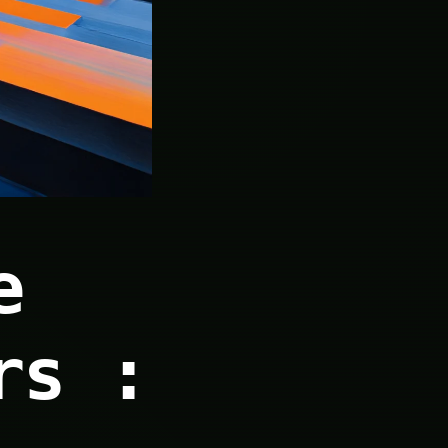
e
rs :