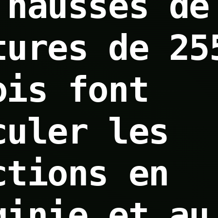
 hausses de
tures de 25
ois font
culer les
ctions en
ginie et au