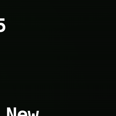
5
 New