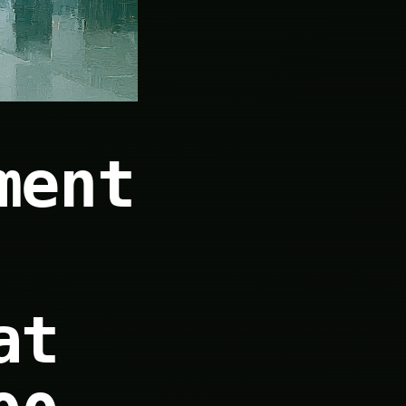
ment
at