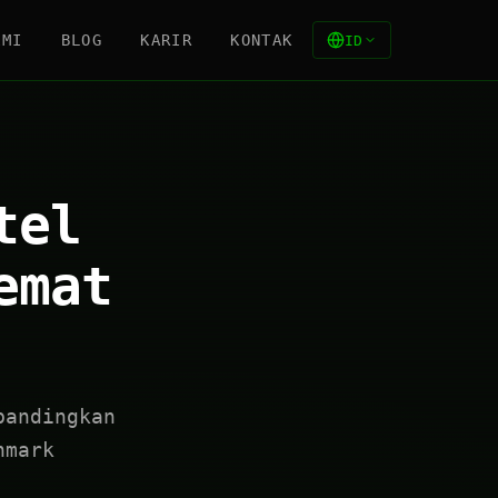
AMI
BLOG
KARIR
KONTAK
ID
tel
emat
bandingkan
hmark