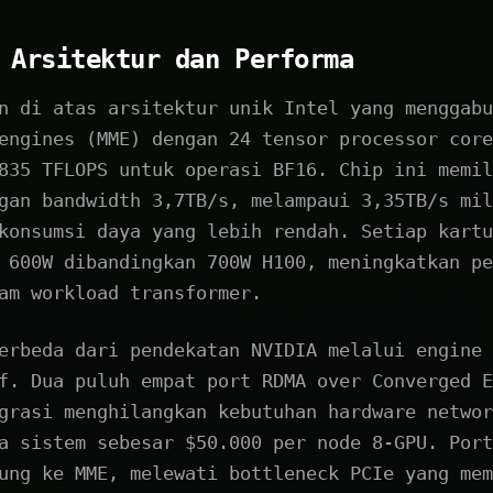
 Arsitektur dan Performa
n di atas arsitektur unik Intel yang menggabu
engines (MME) dengan 24 tensor processor core
835 TFLOPS untuk operasi BF16. Chip ini memil
gan bandwidth 3,7TB/s, melampaui 3,35TB/s mil
konsumsi daya yang lebih rendah. Setiap kartu
 600W dibandingkan 700W H100, meningkatkan pe
am workload transformer.
erbeda dari pendekatan NVIDIA melalui engine 
f. Dua puluh empat port RDMA over Converged E
grasi menghilangkan kebutuhan hardware networ
a sistem sebesar $50.000 per node 8-GPU. Port
ung ke MME, melewati bottleneck PCIe yang mem