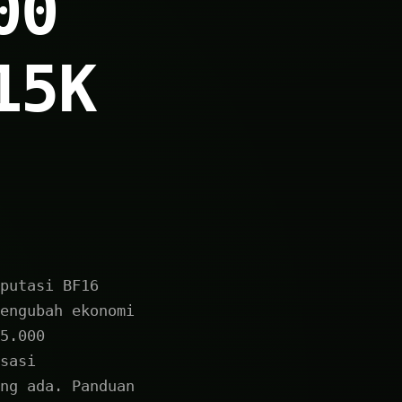
00
15K
putasi BF16
engubah ekonomi
5.000
sasi
ng ada. Panduan