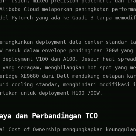
or fusion, mixed precision placement, dan tra
Alibaba Cloud melaporkan peningkatan performa
del PyTorch yang ada ke Gaudi 3 tanpa memodif
emungkinkan deployment data center standar ta
W masuk dalam envelope pendinginan 700W yang 
 deployment V100 dan A100. Desain heat spread
 yang seragam, menghilangkan hot spot yang me
erEdge XE9680 dari Dell mendukung delapan kar
uid cooling standar, menghindari modifikasi i
rlukan untuk deployment H100 700W.
aya dan Perbandingan TCO
al Cost of Ownership mengungkapkan keunggulan