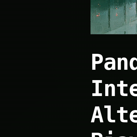
Pan
Int
Alt