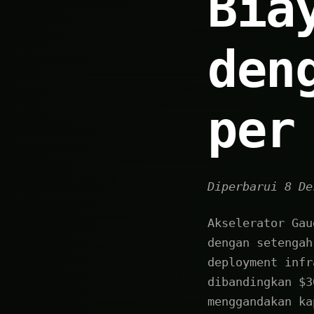
Bia
den
per
Diperbarui 8 De
Akselerator Gau
dengan setengah
deployment infr
dibandingkan $3
menggandakan ka