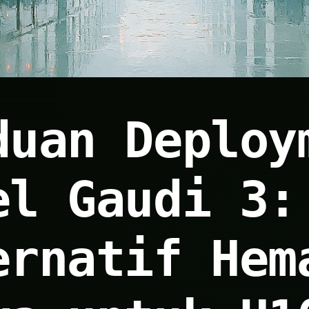
duan Deploy
el Gaudi 3:
ernatif Hem