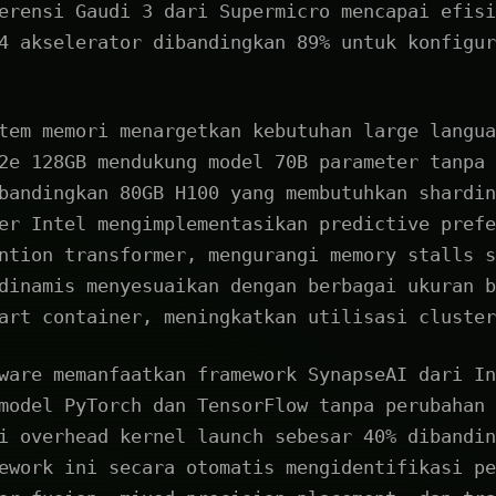
erensi Gaudi 3 dari Supermicro mencapai efisi
4 akselerator dibandingkan 89% untuk konfigur
tem memori menargetkan kebutuhan large langua
2e 128GB mendukung model 70B parameter tanpa 
bandingkan 80GB H100 yang membutuhkan shardin
er Intel mengimplementasikan predictive prefe
ntion transformer, mengurangi memory stalls s
dinamis menyesuaikan dengan berbagai ukuran b
art container, meningkatkan utilisasi cluster
ware memanfaatkan framework SynapseAI dari In
model PyTorch dan TensorFlow tanpa perubahan 
i overhead kernel launch sebesar 40% dibandin
ework ini secara otomatis mengidentifikasi pe