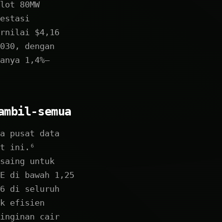
lot 80MW
estasi
rnilai $4,16
030, dengan
anya 1,4%—
ambil-semua
a pusat data
t ini.⁶
saing untuk
E di bawah 1,25
6 di seluruh
k efisien
inginan cair