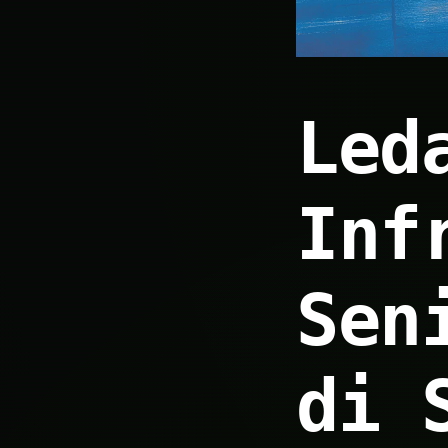
Led
Inf
Sen
di 