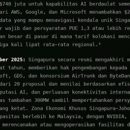
$740 juta untuk kapabilitas AI berdaulat seme
ari AWS, Google, dan Microsoft menambahkan $2
data yang mampu menavigasi kendala unik Singa
r wajib dan persyaratan PUE 1,3 atau lebih re
an besar di pasar di mana tarif kolokasi menc
iga kali lipat rata-rata regional.³
ber 2025:
Singapura secara resmi mengakhiri m
at tahun, memberikan hak pengembangan kepada 
oft, GDS, dan konsorsium AirTrunk dan ByteDan
dari 20 proposal dan menilai berdasarkan efis
putasi AI, dan perluasan konektivitas interna
as tambahan 300MW sambil mempertahankan persy
ang ketat. Zona Ekonomi Khusus Singapura-Joho
pasitas berlebih ke Malaysia, dengan NVIDIA, 
 merencanakan atau mengoperasikan fasilitas d