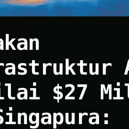
akan
rastruktur 
ilai $27 Mi
Singapura: