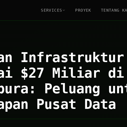
SERVICES
PROYEK
TENTANG K
an Infrastruktur
ai $27 Miliar di
pura: Peluang un
apan Pusat Data