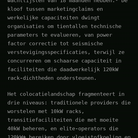
wachtlijsten van 18 maanden hebben.² De
kloof tussen marketingclaims en
werkelijke capaciteiten dwingt
organisaties om tientallen technische
parameters te evalueren, van power
factor correctie tot seismische
verstevigingsspecificaties, terwijl ze
concurreren om schaarse capaciteit in
faciliteiten die daadwerkelijk 120kW
rack-dichtheden ondersteunen.
Het colocatielandschap fragmenteert in
drie niveaus: traditionele providers die
worstelen met 10kW racks,
transitiefaciliteiten die met moeite
40kW beheren, en elite-operators die
120kW+ bereiken door vloeistofkoeling en