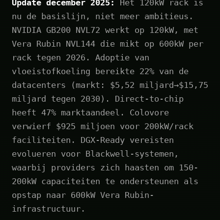
Update december 2025:
Het 120kW rack is
nu de basislijn, niet meer ambitieus.
NVIDIA GB200 NVL72 werkt op 120kW, met
Vera Rubin NVL144 die mikt op 600kW per
rack tegen 2026. Adoptie van
vloeistofkoeling bereikte 22% van de
datacenters (markt: $5,52 miljard→$15,75
miljard tegen 2030). Direct-to-chip
heeft 47% marktaandeel. Colovore
verwierf $925 miljoen voor 200kW/rack
faciliteiten. DGX-Ready vereisten
evolueren voor Blackwell-systemen,
waarbij providers zich haasten om 150-
200kW capaciteiten te ondersteunen als
opstap naar 600kW Vera Rubin-
infrastructuur.