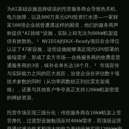
为AI基础设施选择错误的托管服务商会导致热关机、
电力故障，以及800万美元GPU投资打水漂——一家财
富500强企业就曾遭遇这样的困境，他们的服务商声
称提供"AI就绪"设施，实际上却无法为80kW机架提
供有效散热。¹ NVIDIA的DGX-Ready项目在全球仅
认证了47家设施，这些设施能够满足现代GPU部署的
极端需求，形成了卖方市场——合格服务商的收费是普
通服务商的3倍，候补名单长达18个月。² 市场宣传
与实际能力之间的巨大差距，迫使企业在评估数十项
技术参数的同时（从功率因数校正到抗震支架规
格），还要与其他客户争夺真正支持120kW机架密度
的稀缺资源。
托管市场呈现三级分化：传统服务商在10kW机架上苦
苦挣扎，过渡型设施勉强应对40kW需求，而顶级运营
商通过液冷技术和强大的电力基础设施实现120kW+密