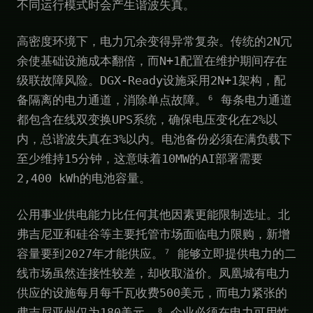
不同运行模式时会产生谐波失真。
高密度环境下，电力冗余变得异常复杂。传统的2N冗
余使基础设施成本翻倍，而N+1配置在维护期间存在
级联故障风险。DGX-Ready设施采用2N+1架构，配
备隔离的电力通道，消除单点故障。⁶ 每条电力通道
都包含在线双变换UPS系统，确保电压变化在2%以
内，总谐波失真在3%以内。电池备份必须在满负载下
至少维持15分钟，这意味着10MW的AI部署需要
2,400 kWh的电池容量。
公用事业供电能力比任何其他因素更能限制选址。北
弗吉尼亚和硅谷等主要托管市场面临电力限购，新增
容量要到2027年才能供应。⁷ 能够立即提供电力的二
线市场虽然连接性较差，却收取溢价。凤凰城有电力
供应的设施每月每千瓦收费500美元，而电力紧张的
弗吉尼亚州仅为180美元。⁸ 企业必须在电力可用性