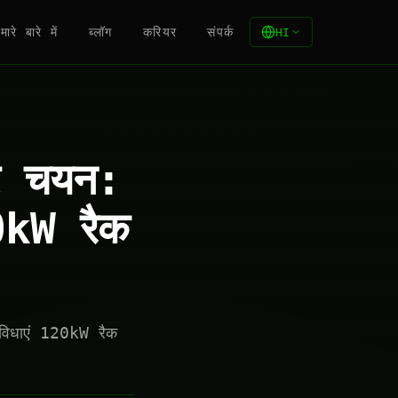
मारे बारे में
ब्लॉग
करियर
संपर्क
HI
डर चयन:
0kW रैक
िधाएं 120kW रैक