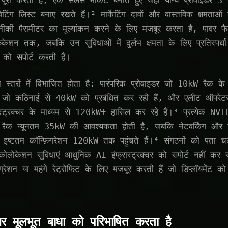
 करती हैं, एक सेलर्स मार्केट बनाते हुए जहां योग्य प्रोवाइडर 3 गु
टिंग लिस्ट बनाए रखते हैं।² मार्केटिंग दावों और वास्तविक क्षमताओ
कनीकी पैरामीटर का मूल्यांकन करने के लिए मजबूर करता है, पावर फै
िफिकेशन तक, जबकि उन सुविधाओं में दुर्लभ क्षमता के लिए प्रतिस्पर्ध
 को सपोर्ट करती हैं।
 स्तरों में विभाजित होता है: पारंपरिक प्रोवाइडर जो 10kW रैक के 
एं जो कठिनाई से 40kW को प्रबंधित कर रही हैं, और एलीट ऑपरेटर
ास्ट्रक्चर के माध्यम से 120kW+ हासिल कर रहे हैं।³ प्रत्येक 
ैक न्यूनतम 35kW की आवश्यकता होती है, जबकि नेटवर्किंग और स्ट
र इष्टतम कॉन्फ़िगरेशन 120kW तक पहुंचते हैं।⁴ संगठनों को पता चलत
ोलोकेशन सुविधाएं आधुनिक AI इंफ्रास्ट्रक्चर को सपोर्ट नहीं कर स
माइग्रेशन या महंगे रेट्रोफिट के लिए मजबूर करती हैं जो डिप्लॉयमें
क्चर मूलभूत बाधा को परिभाषित करता है