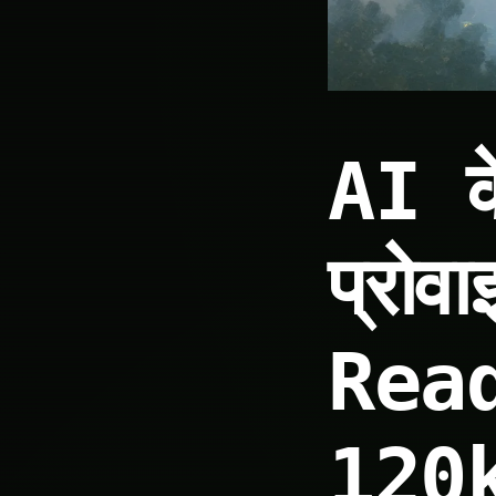
AI क
प्रो
Read
120k