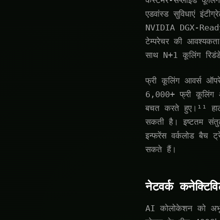
कस्टमर-सप्लाइड कूलिंग
एडवांस्ड सुविधाएं इंट
NVIDIA DGX-Ready स
टेम्परेचर की आवश्यकत
साथ N+1 कूलिंग रिडंडे
फ्री कूलिंग आवर्स ऑपरे
6,000+ फ्री कूलिंग आ
बचत करते हुए।¹¹ हाला
सकती है। इष्टतम संतु
इन्फरेंस वर्कलोड बैच ट
सकते हैं।
नेटवर्क कनेक्टिव
AI कोलोकेशन को अभूतपू