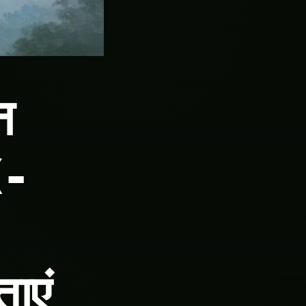
न
X-
ाएं