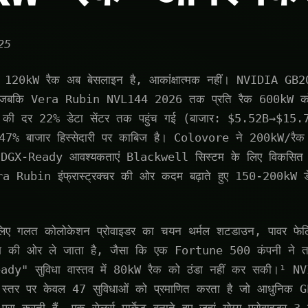
25
120kW रैक अब बेसलाइन है, आकांक्षात्मक नहीं। NVIDIA G
ै, जबकि Vera Rubin NVL144 2026 तक प्रति रैक 600kW को 
ाने की दर 22% डेटा सेंटर तक पहुंच गई (बाजार: $5.52B→$
 बाजार हिस्सेदारी पर काबिज है। Colovore ने 200kW/रैक स
GX-Ready आवश्यकताएं Blackwell सिस्टम के लिए विकसित हो 
a Rubin इंफ्रास्ट्रक्चर की ओर कदम बढ़ाते हुए 150-200kW डें
के लिए गलत कोलोकेशन प्रोवाइडर का चयन थर्मल शटडाउन, पावर फ
वेश की ओर ले जाता है, जैसा कि एक Fortune 500 कंपनी ने 
eady" सुविधा वास्तव में 80kW रैक को ठंडा नहीं कर सकी।¹ 
व स्तर पर केवल 47 सुविधाओं को प्रमाणित करता है जो आधुनिक GP