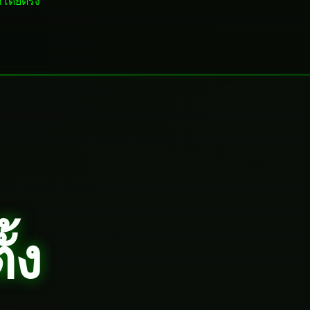
ราโดยตรง
้ง