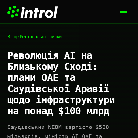
Blog
/
Регіональні ринки
Революція AI на
Близькому Сході:
плани ОАЕ та
Саудівської Аравії
щодо інфраструктури
на понад $100 млрд
Саудівський NEOM вартістю $500
мільярдів, міністр AI ОАЕ та