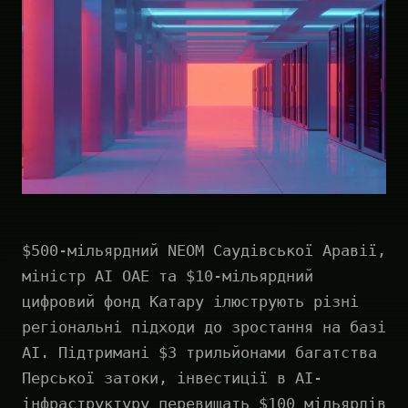
$500-мільярдний NEOM Саудівської Аравії,
міністр AI ОАЕ та $10-мільярдний
цифровий фонд Катару ілюструють різні
регіональні підходи до зростання на базі
AI. Підтримані $3 трильйонами багатства
Перської затоки, інвестиції в AI-
інфраструктуру перевищать $100 мільярдів