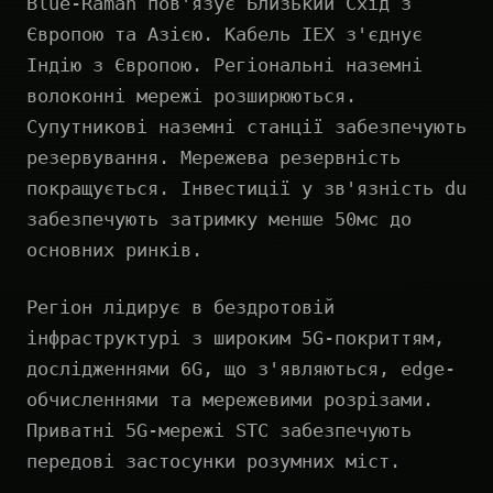
Blue-Raman пов'язує Близький Схід з
Європою та Азією. Кабель IEX з'єднує
Індію з Європою. Регіональні наземні
волоконні мережі розширюються.
Супутникові наземні станції забезпечують
резервування. Мережева резервність
покращується. Інвестиції у зв'язність du
забезпечують затримку менше 50мс до
основних ринків.
Регіон лідирує в бездротовій
інфраструктурі з широким 5G-покриттям,
дослідженнями 6G, що з'являються, edge-
обчисленнями та мережевими розрізами.
Приватні 5G-мережі STC забезпечують
передові застосунки розумних міст.