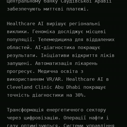
Центральному банку Саудівської Аравії
забезпечують миттєві платежі.
Healthcare AI вирішує регіональні
виклики. Геноміка досліджує місцеві
популяції. Телемедицина для віддалених
областей. AI-діагностика покращує
результати. Ініціативи відкриття ліків
запущені. Автоматизація лікарень
прогресує. Медична освіта з
використанням VR/AR. Healthcare AI в
Cleveland Clinic Abu Dhabi покращує
точність діагностики на 30%.
Трансформація енергетичного сектору
через цифровізацію. Операції нафти і
газу оптимізуються. Системи управління