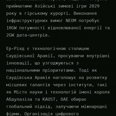
прийматиме Азійські зимові ігри 2029
року в гірському курорті. Виконання
інфраструктурних вимог NEOM потребує
10GW потужності відновлюваної енергії та
2GW дата-центрів.
Ер-Ріяд є технологічною столицею
Саудівської Аравії, просуваючи внутрішні
інновації, що узгоджуються з
національними пріоритетами. Тоді як
Саудівська Аравія наголошує на розвитку
місцевих талантів через інститути, такі
як Місто науки і технологій імені короля
Абдулазіза та KAUST, ОАЕ обирає
глобальний підхід, залучаючи міжнародні
фірми. Організація цифрового