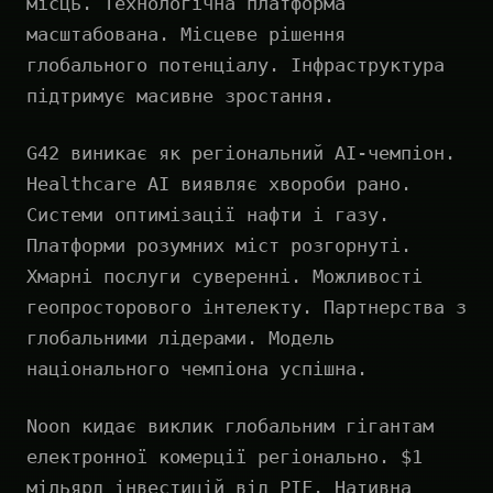
місць. Технологічна платформа
масштабована. Місцеве рішення
глобального потенціалу. Інфраструктура
підтримує масивне зростання.
G42 виникає як регіональний AI-чемпіон.
Healthcare AI виявляє хвороби рано.
Системи оптимізації нафти і газу.
Платформи розумних міст розгорнуті.
Хмарні послуги суверенні. Можливості
геопросторового інтелекту. Партнерства з
глобальними лідерами. Модель
національного чемпіона успішна.
Noon кидає виклик глобальним гігантам
електронної комерції регіонально. $1
мільярд інвестицій від PIF. Нативна