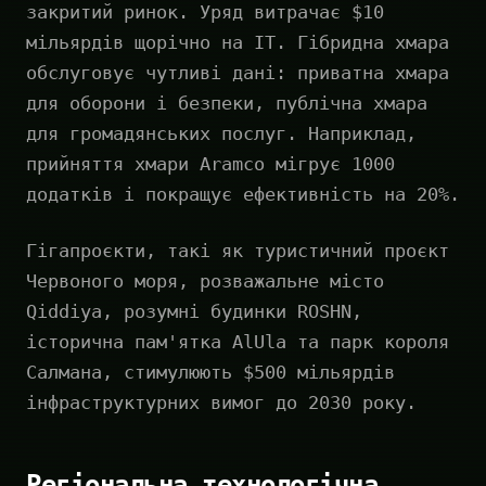
закритий ринок. Уряд витрачає $10
мільярдів щорічно на ІТ. Гібридна хмара
обслуговує чутливі дані: приватна хмара
для оборони і безпеки, публічна хмара
для громадянських послуг. Наприклад,
прийняття хмари Aramco мігрує 1000
додатків і покращує ефективність на 20%.
Гігапроєкти, такі як туристичний проєкт
Червоного моря, розважальне місто
Qiddiya, розумні будинки ROSHN,
історична пам'ятка AlUla та парк короля
Салмана, стимулюють $500 мільярдів
інфраструктурних вимог до 2030 року.
Регіональна технологічна