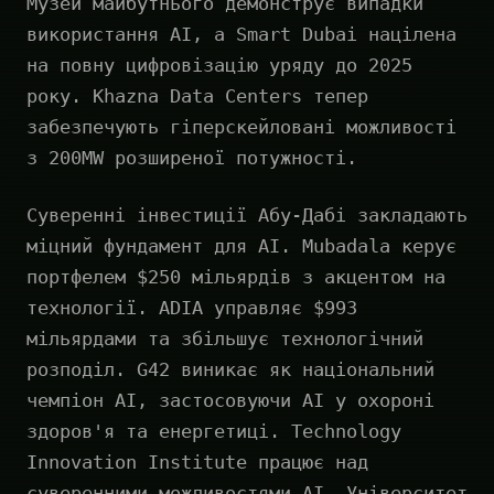
Музей майбутнього демонструє випадки
використання AI, а Smart Dubai націлена
на повну цифровізацію уряду до 2025
року. Khazna Data Centers тепер
забезпечують гіперскейловані можливості
з 200MW розширеної потужності.
Суверенні інвестиції Абу-Дабі закладають
міцний фундамент для AI. Mubadala керує
портфелем $250 мільярдів з акцентом на
технології. ADIA управляє $993
мільярдами та збільшує технологічний
розподіл. G42 виникає як національний
чемпіон AI, застосовуючи AI у охороні
здоров'я та енергетиці. Technology
Innovation Institute працює над
суверенними можливостями AI. Університет