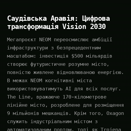
Саудівська Аравія: Цифрова
трансформація Vision 2030
Мегапроєкт NEOM переосмислює амбіції
інфраструктури з безпрецедентним
масштабом: інвестиція $500 мільярдів
створює футуристичне розумне місто,
повністю живлене відновлюваною енергією.
В межах NEOM когнітивні міста
використовуватимуть AI для всіх послуг.
The Line, вражаюче 170-кілометрове
лінійне місто, розроблене для розміщення
9 мільйонів мешканців. Крім того, Oxagon
служить індустріальним містом з
автоматизованим портом, тоді як Trojena