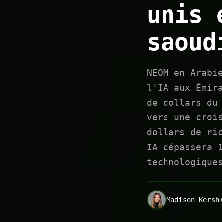
unis 
saoud
NEOM en Arabi
l'IA aux Émir
de dollars du
vers une croi
dollars de ri
IA dépassera 
technologique
Madison Kersh