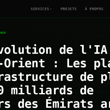
SERVICES
PROJETS
À PROPOS
aux
volution de l'IA
-Orient : Les pl
rastructure de p
0 milliards de
rs des Émirats a