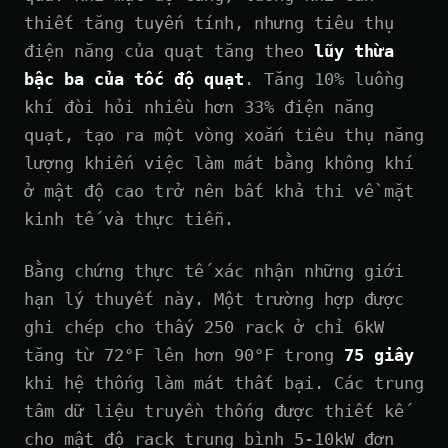
thiết tăng tuyến tính, nhưng tiêu thụ
điện năng của quạt tăng theo
lũy thừa
bậc ba của tốc độ quạt
. Tăng 10% luồng
khí đòi hỏi nhiều hơn 33% điện năng
quạt, tạo ra một vòng xoắn tiêu thụ năng
lượng khiến việc làm mát bằng không khí
ở mật độ cao trở nên bất khả thi về mặt
kinh tế và thực tiễn.
Bằng chứng thực tế xác nhận những giới
hạn lý thuyết này. Một trường hợp được
ghi chép cho thấy 250 rack ở chỉ 6kW
tăng từ 72°F lên hơn 90°F trong
75 giây
khi hệ thống làm mát thất bại. Các trung
tâm dữ liệu truyền thống được thiết kế
cho mật độ rack trung bình 5-10kW đơn