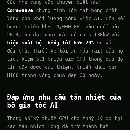
Các nhà cung cấp chuyên biệt như
CoreWeave
chứng minh làm mát bằng chất
lỏng cho khối lượng công việc AI. Lên kế
hoạch triển khai 4,000 GPU vào cuối năm
2024, họ đạt được mật độ rack 130kW với
hiệu suất hệ thống tốt hơn 20%
so với
đối thủ. Thiết kế tối ưu hóa rail của họ
tiết kiệm 3.1 triệu giờ GPU thông qua độ
tin cậy được cải thiện, triển khai cụm
H100 trong vòng chưa đến 60 ngày.
Đáp ứng nhu cầu tản nhiệt của
bộ gia tốc AI
Thông số kỹ thuật GPU cho thấy lý do tại
sao tản nhiệt lỏng đã trở thành bắt