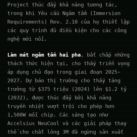
Project thúc đẩy khả năng tương tác,
trong khi Yêu cầu Ngâm tẩm (Immersion
Requirements) Rev. 2.10 của họ thiết lập
các quy trình đủ điều kiện cho các công
nghệ mới nổi.
Làm mát ngâm tẩm hai pha
, bất chấp những
thách thức hiện tại, cho thấy triển vọng
áp dụng chủ đạo trong giai đoạn 2025-
2027. Dự báo thị trường cho thấy tăng
trưởng từ $375 triệu (2024) lên $1.2 tỷ
(2032), được thúc đẩy bởi khả năng
truyền nhiệt vượt trội cho phép hơn
1,500W mỗi chip. Các sáng tạo như
Accelsius NeuCool và các giải pháp thay
thế cho chất lỏng 3M đã ngừng sản xuất