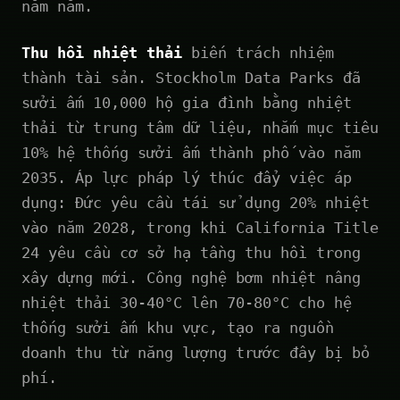
năm năm.
Thu hồi nhiệt thải
biến trách nhiệm
thành tài sản. Stockholm Data Parks đã
sưởi ấm 10,000 hộ gia đình bằng nhiệt
thải từ trung tâm dữ liệu, nhắm mục tiêu
10% hệ thống sưởi ấm thành phố vào năm
2035. Áp lực pháp lý thúc đẩy việc áp
dụng: Đức yêu cầu tái sử dụng 20% nhiệt
vào năm 2028, trong khi California Title
24 yêu cầu cơ sở hạ tầng thu hồi trong
xây dựng mới. Công nghệ bơm nhiệt nâng
nhiệt thải 30-40°C lên 70-80°C cho hệ
thống sưởi ấm khu vực, tạo ra nguồn
doanh thu từ năng lượng trước đây bị bỏ
phí.