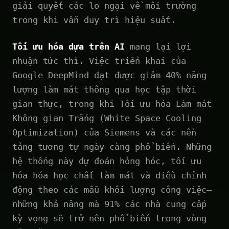
giải quyết các lo ngại về môi trường
trong khi vẫn duy trì hiệu suất.
Tối ưu hóa dựa trên AI
mang lại lợi
nhuận tức thì. Việc triển khai của
Google DeepMind đạt được giảm 40% năng
lượng làm mát thông qua học tập thời
gian thực, trong khi Tối ưu hóa Làm mát
Không gian Trắng (White Space Cooling
Optimization) của Siemens và các nền
tảng tương tự ngày càng phổ biến. Những
hệ thống này dự đoán hỏng hóc, tối ưu
hóa hóa học chất làm mát và điều chỉnh
động theo các mẫu khối lượng công việc—
những khả năng mà 91% các nhà cung cấp
kỳ vọng sẽ trở nên phổ biến trong vòng