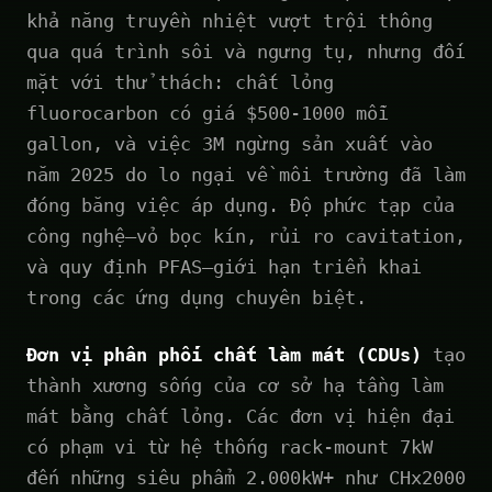
khả năng truyền nhiệt vượt trội thông
qua quá trình sôi và ngưng tụ, nhưng đối
mặt với thử thách: chất lỏng
fluorocarbon có giá $500-1000 mỗi
gallon, và việc 3M ngừng sản xuất vào
năm 2025 do lo ngại về môi trường đã làm
đóng băng việc áp dụng. Độ phức tạp của
công nghệ—vỏ bọc kín, rủi ro cavitation,
và quy định PFAS—giới hạn triển khai
trong các ứng dụng chuyên biệt.
Đơn vị phân phối chất làm mát (CDUs)
tạo
thành xương sống của cơ sở hạ tầng làm
mát bằng chất lỏng. Các đơn vị hiện đại
có phạm vi từ hệ thống rack-mount 7kW
đến những siêu phẩm 2.000kW+ như CHx2000