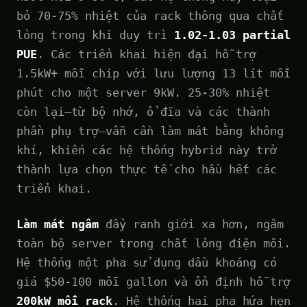
bỏ 70-75% nhiệt của rack thông qua chất
lỏng trong khi duy trì
1.02-1.03 partial
PUE
. Các triển khai hiện đại hỗ trợ
1.5kW+ mỗi chip với lưu lượng 13 lít mỗi
phút cho một server 9kW. 25-30% nhiệt
còn lại—từ bộ nhớ, ổ đĩa và các thành
phần phụ trợ—vẫn cần làm mát bằng không
khí, khiến các hệ thống hybrid này trở
thành lựa chọn thực tế cho hầu hết các
triển khai.
Làm mát ngâm
đẩy ranh giới xa hơn, ngâm
toàn bộ server trong chất lỏng điện môi.
Hệ thống một pha sử dụng dầu khoáng có
giá $50-100 mỗi gallon và ổn định hỗ trợ
200kW mỗi rack
. Hệ thống hai pha hứa hẹn