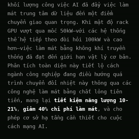
khối lượng công việc AI đã đẩy việc làm
mát trung tâm dữ liệu đến một điểm
chuyển giao quan trọng. Khi mật độ rack
GPU vượt qua mốc 50kW—với các hệ thống
thế hệ tiếp theo đòi hỏi 100kW và cao
hơn—việc làm mát bằng không khí truyền
thống đã đạt đến giới hạn vật lý cơ bản.
Phân tích toàn diện này tiết lộ cách
ngành công nghiệp đang điều hướng quá
trình chuyển đổi nhiệt này thông qua các
công nghệ làm mát bằng chất lỏng tiên
tiến, mang lại
tiết kiệm năng lượng 10-
21%
,
giảm 40% chi phí làm mát
, và cho
phép cơ sở hạ tầng cần thiết cho cuộc
cách mạng AI.