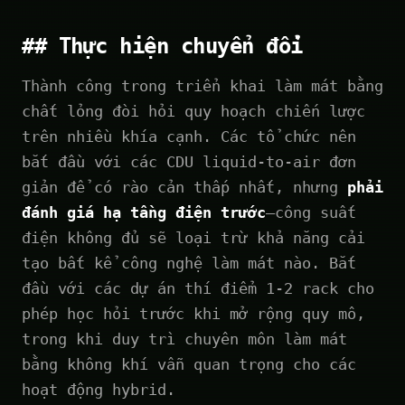
## Thực hiện chuyển đổi
Thành công trong triển khai làm mát bằng
chất lỏng đòi hỏi quy hoạch chiến lược
trên nhiều khía cạnh. Các tổ chức nên
bắt đầu với các CDU liquid-to-air đơn
giản để có rào cản thấp nhất, nhưng
phải
đánh giá hạ tầng điện trước
—công suất
điện không đủ sẽ loại trừ khả năng cải
tạo bất kể công nghệ làm mát nào. Bắt
đầu với các dự án thí điểm 1-2 rack cho
phép học hỏi trước khi mở rộng quy mô,
trong khi duy trì chuyên môn làm mát
bằng không khí vẫn quan trọng cho các
hoạt động hybrid.