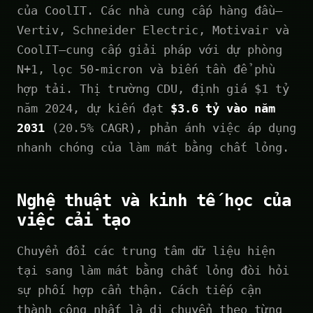
của CoolIT. Các nhà cung cấp hàng đầu—
Vertiv, Schneider Electric, Motivair và
CoolIT—cung cấp giải pháp với dự phòng
N+1, lọc 50-micron và biến tần để phù
hợp tải. Thị trường CDU, định giá $1 tỷ
năm 2024, dự kiến đạt
$3.6 tỷ vào năm
2031
(20.5% CAGR), phản ánh việc áp dụng
nhanh chóng của làm mát bằng chất lỏng.
Nghệ thuật và kinh tế học của
việc cải tạo
Chuyển đổi các trung tâm dữ liệu hiện
tại sang làm mát bằng chất lỏng đòi hỏi
sự phối hợp cẩn thận. Cách tiếp cận
thành công nhất là di chuyển theo từng