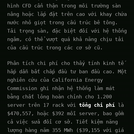
hình CFD cẩn thận trong môi trường sàn
nâng hoặc lắp đặt trên cao với khay chứa
nước nhỏ giọt trong cấu trúc bê tông.
Tải trọng sàn, đặc biệt đối với hệ thống
ngâm, có thể vượt quá khả năng chịu tải
của cấu trúc trong các cơ sở cũ.
Phân tích chi phí cho thấy tính kinh tế
hấp dẫn bất chấp đầu tư ban đầu cao. Một
nghiên cứu của California Energy
Commission ghi nhận hệ thống làm mát
bằng chất lỏng hoàn chỉnh cho 1.200
server trên 17 rack với
tổng chi phí
là
$470,557, hoặc $392 mỗi server, bao gồm
cả việc sửa đổi cơ sở. Tiết kiệm năng
lượng hàng năm 355 MWh ($39,155 với giá