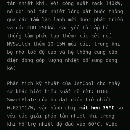
tản nhiệt khí. Với công suất rack 140kW,
nó đòi hỏi tản nhiệt lỏng bắt buộc thông
qua các tấm làm lạnh mới được phát triển
và các CDU 250kW. Các yếu tố cấp hệ
thống làm phức tạp thêm: các kết nối
NVSwitch thêm 10-15W mỗi cái, trong khi
bộ nhớ tốc độ cao và hệ thống cung cấp
điện đóng góp lượng nhiệt bổ sung đáng
kể.
Phân tích kỹ thuật của JetCool cho thấy
sự khác biệt hiệu suất rõ rệt: H100
SmartPlate của họ đạt điện trở nhiệt
0.021°C/W, vận hành chip
mát hơn 35°C
so
với các giải pháp tản nhiệt khí trong
khi hỗ trợ nhiệt độ đầu vào 60°C. Việc