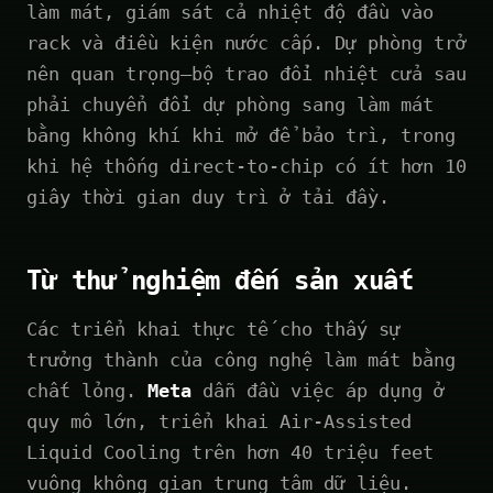
làm mát, giám sát cả nhiệt độ đầu vào
rack và điều kiện nước cấp. Dự phòng trở
nên quan trọng—bộ trao đổi nhiệt cửa sau
phải chuyển đổi dự phòng sang làm mát
bằng không khí khi mở để bảo trì, trong
khi hệ thống direct-to-chip có ít hơn 10
giây thời gian duy trì ở tải đầy.
Từ thử nghiệm đến sản xuất
Các triển khai thực tế cho thấy sự
trưởng thành của công nghệ làm mát bằng
chất lỏng.
Meta
dẫn đầu việc áp dụng ở
quy mô lớn, triển khai Air-Assisted
Liquid Cooling trên hơn 40 triệu feet
vuông không gian trung tâm dữ liệu.