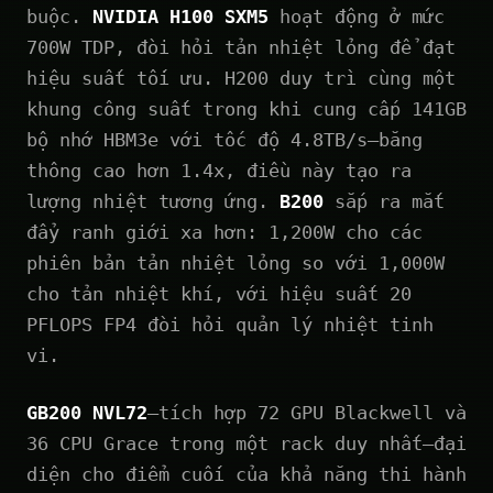
buộc.
NVIDIA H100 SXM5
hoạt động ở mức
700W TDP, đòi hỏi tản nhiệt lỏng để đạt
hiệu suất tối ưu. H200 duy trì cùng một
khung công suất trong khi cung cấp 141GB
bộ nhớ HBM3e với tốc độ 4.8TB/s—băng
thông cao hơn 1.4x, điều này tạo ra
lượng nhiệt tương ứng.
B200
sắp ra mắt
đẩy ranh giới xa hơn: 1,200W cho các
phiên bản tản nhiệt lỏng so với 1,000W
cho tản nhiệt khí, với hiệu suất 20
PFLOPS FP4 đòi hỏi quản lý nhiệt tinh
vi.
GB200 NVL72
—tích hợp 72 GPU Blackwell và
36 CPU Grace trong một rack duy nhất—đại
diện cho điểm cuối của khả năng thi hành