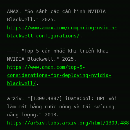
AMAX. "So sánh các cấu hình NVIDIA
Blackwell." 2025.
https://www.amax.com/comparing-nvidia-
blackwell-configurations/
.
———. "Top 5 cân nhắc khi triển khai
NVIDIA Blackwell." 2025.
https://www.amax.com/top-5-
considerations-for-deploying-nvidia-
blackwell/
.
arXiv. "[1309.4887] iDataCool: HPC với
làm mát bằng nước nóng và tái sử dụng
năng lượng." 2013.
https://ar5iv.labs.arxiv.org/html/1309.488