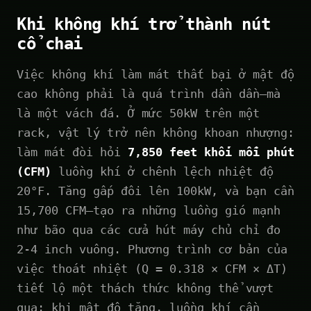
Khi không khí trở thành nút
cổ chai
Việc không khí làm mát thất bại ở mật độ
cao không phải là quá trình dần dần—mà
là một vách đá. Ở mức 50kW trên một
rack, vật lý trở nên không khoan nhượng:
làm mát đòi hỏi
7,850 feet khối mỗi phút
(CFM)
luồng khí ở chênh lệch nhiệt độ
20°F. Tăng gấp đôi lên 100kW, và bạn cần
15,700 CFM—tạo ra những luồng gió mạnh
như bão qua các cửa hút máy chủ chỉ đo
2-4 inch vuông. Phương trình cơ bản của
việc thoát nhiệt (Q = 0.318 × CFM × ΔT)
tiết lộ một thách thức không thể vượt
qua: khi mật độ tăng, luồng khí cần