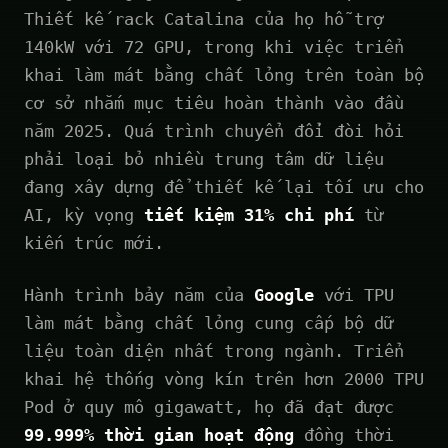
Thiết kế rack Catalina của họ hỗ trợ
140kW với 72 GPU, trong khi việc triển
khai làm mát bằng chất lỏng trên toàn bộ
cơ sở nhắm mục tiêu hoàn thành vào đầu
năm 2025. Quá trình chuyển đổi đòi hỏi
phải loại bỏ nhiều trung tâm dữ liệu
đang xây dựng để thiết kế lại tối ưu cho
AI, kỳ vọng
tiết kiệm 31% chi phí
từ
kiến trúc mới.
Hành trình bảy năm của
Google
với TPU
làm mát bằng chất lỏng cung cấp bộ dữ
liệu toàn diện nhất trong ngành. Triển
khai hệ thống vòng kín trên hơn 2000 TPU
Pod ở quy mô gigawatt, họ đã đạt được
99.999% thời gian hoạt động
đồng thời