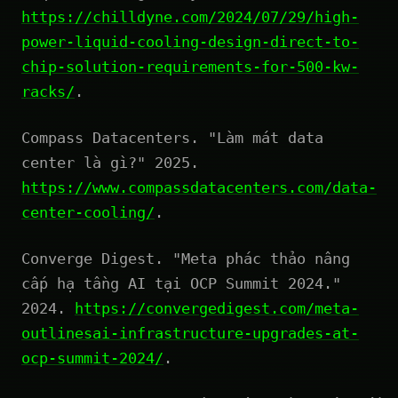
https://chilldyne.com/2024/07/29/high-
power-liquid-cooling-design-direct-to-
chip-solution-requirements-for-500-kw-
racks/
.
Compass Datacenters. "Làm mát data
center là gì?" 2025.
https://www.compassdatacenters.com/data-
center-cooling/
.
Converge Digest. "Meta phác thảo nâng
cấp hạ tầng AI tại OCP Summit 2024."
2024.
https://convergedigest.com/meta-
outlinesai-infrastructure-upgrades-at-
ocp-summit-2024/
.