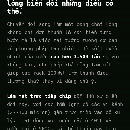
lỏng biến đổi những điều có
thể.
Chuyển đổi sang làm mát bằng chất lỏng
không chỉ đơn thuần là cải tiến từng
bước—mà là việc tái tưởng tượng cơ bản
về phương pháp tản nhiệt. Hệ số truyền
nhiệt của nước
cao hơn 3.500 lần
so với
không khí, cho phép khả năng làm mát
giúp các rack 100kW+ trở thành điều
thường thấy thay vì đáng chú ý.
Làm mát trực tiếp chip
dẫn đầu sự biến
đổi này, với các tấm lạnh có các vi kênh
(27-100 micron) gắn trực tiếp vào bộ xử
lý. Hoạt động với nước cấp ở 40°C và
nước hồi ở 50°C, các hệ thống này loại