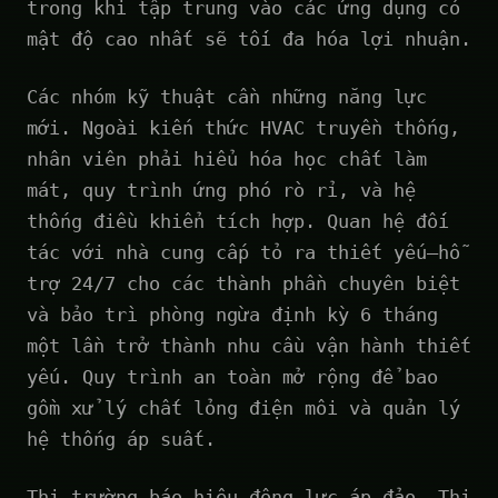
trong khi tập trung vào các ứng dụng có
mật độ cao nhất sẽ tối đa hóa lợi nhuận.
Các nhóm kỹ thuật cần những năng lực
mới. Ngoài kiến thức HVAC truyền thống,
nhân viên phải hiểu hóa học chất làm
mát, quy trình ứng phó rò rỉ, và hệ
thống điều khiển tích hợp. Quan hệ đối
tác với nhà cung cấp tỏ ra thiết yếu—hỗ
trợ 24/7 cho các thành phần chuyên biệt
và bảo trì phòng ngừa định kỳ 6 tháng
một lần trở thành nhu cầu vận hành thiết
yếu. Quy trình an toàn mở rộng để bao
gồm xử lý chất lỏng điện môi và quản lý
hệ thống áp suất.
Thị trường báo hiệu động lực áp đảo. Thị