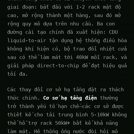
giai đoạn: bắt đầu với 1-2 rack mật độ
cao, mở rộng thành một hàng, sau đó mở
rộng quy mô dựa trên nhu cầu. Ba con
đường cải tạo chính đã xuất hiện: CDU
liquid-to-air tận dụng hệ thống điều hòa
không khí hiện có, bộ trao đổi nhiệt cửa
sau có thể làm mát tới 40kW mỗi rack, và
giải pháp direct-to-chip để đạt hiệu quả
tối đa.
Các thay đổi cơ sở hạ tầng đặt ra thách
thức chính.
Cơ sở hạ tầng điện
thường
trở thành yếu tố hạn chế—các cơ sở được
thiết kế cho tải trung bình 5-10kW không
thể hỗ trợ rack 50kW+ bất kể khả năng
làm mát. Hệ thống ống nước đòi hỏi mô