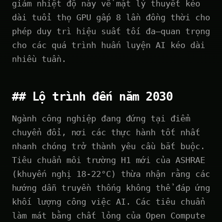
giảm nhiệt độ này về mặt lý thuyết kéo
dài tuổi thọ GPU gấp 8 lần đồng thời cho
phép duy trì hiệu suất tối đa—quan trọng
cho các quá trình huấn luyện AI kéo dài
nhiều tuần.
## Lộ trình đến năm 2030
Ngành công nghiệp đang đứng tại điểm
chuyển đổi, nơi các thực hành tốt nhất
nhanh chóng trở thành yêu cầu bắt buộc.
Tiêu chuẩn môi trường H1 mới của ASHRAE
(khuyến nghị 18-22°C) thừa nhận rằng các
hướng dẫn truyền thống không thể đáp ứng
khối lượng công việc AI. Các tiêu chuẩn
làm mát bằng chất lỏng của Open Compute