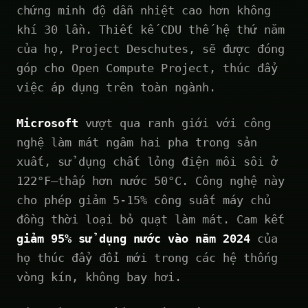
chứng minh độ dẫn nhiệt cao hơn không
khí 30 lần. Thiết kế CDU thế hệ thứ năm
của họ, Project Deschutes, sẽ được đóng
góp cho Open Compute Project, thúc đẩy
việc áp dụng trên toàn ngành.
Microsoft
vượt qua ranh giới với công
nghệ làm mát ngâm hai pha trong sản
xuất, sử dụng chất lỏng điện môi sôi ở
122°F—thấp hơn nước 50°C. Công nghệ này
cho phép giảm 5-15% công suất máy chủ
đồng thời loại bỏ quạt làm mát. Cam kết
giảm 95% sử dụng nước vào năm 2024
của
họ thúc đẩy đổi mới trong các hệ thống
vòng kín, không bay hơi.