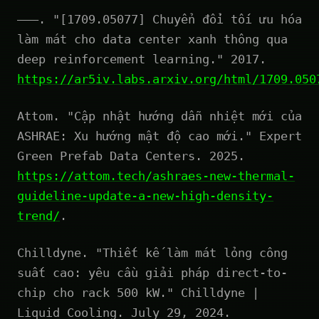
———. "[1709.05077] Chuyển đổi tối ưu hóa
làm mát cho data center xanh thông qua
deep reinforcement learning." 2017.
https://ar5iv.labs.arxiv.org/html/1709.050
Attom. "Cập nhật hướng dẫn nhiệt mới của
ASHRAE: Xu hướng mật độ cao mới." Expert
Green Prefab Data Centers. 2025.
https://attom.tech/ashraes-new-thermal-
guideline-update-a-new-high-density-
trend/
.
Chilldyne. "Thiết kế làm mát lỏng công
suất cao: yêu cầu giải pháp direct-to-
chip cho rack 500 kW." Chilldyne |
Liquid Cooling. July 29, 2024.