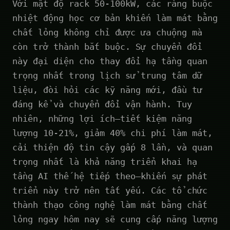
Với mật độ rack 50-100kW, các ràng buộc
nhiệt động học cơ bản khiến làm mát bằng
chất lỏng không chỉ được ưa chuộng mà
còn trở thành bắt buộc. Sự chuyển đổi
này đại diện cho thay đổi hạ tầng quan
trọng nhất trong lịch sử trung tâm dữ
liệu, đòi hỏi các kỹ năng mới, đầu tư
đáng kể và chuyển đổi vận hành. Tuy
nhiên, những lợi ích—tiết kiệm năng
lượng 10-21%, giảm 40% chi phí làm mát,
cải thiện độ tin cậy gấp 8 lần, và quan
trọng nhất là khả năng triển khai hạ
tầng AI thế hệ tiếp theo—khiến sự phát
triển này trở nên tất yếu. Các tổ chức
thành thạo công nghệ làm mát bằng chất
lỏng ngay hôm nay sẽ cung cấp năng lượng