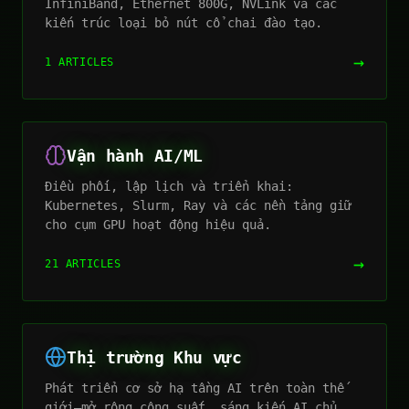
InfiniBand, Ethernet 800G, NVLink và các
kiến trúc loại bỏ nút cổ chai đào tạo.
→
1 ARTICLES
Vận hành AI/ML
Điều phối, lập lịch và triển khai:
Kubernetes, Slurm, Ray và các nền tảng giữ
cho cụm GPU hoạt động hiệu quả.
→
21 ARTICLES
Thị trường Khu vực
Phát triển cơ sở hạ tầng AI trên toàn thế
giới—mở rộng công suất, sáng kiến AI chủ