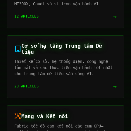
MI300X, Gaudi và silicon vận hành AI.
→
12 ARTICLES
Cơ sở hạ tầng Trung tâm Dữ
liệu
Thiết kế cơ sở, hệ thống điện, công nghệ
làm mát và các thực tiễn vận hành tốt nhất
cho trung tâm dữ liệu sẵn sàng AI.
→
23 ARTICLES
Mạng và Kết nối
Fabric tốc độ cao kết nối các cụm GPU—