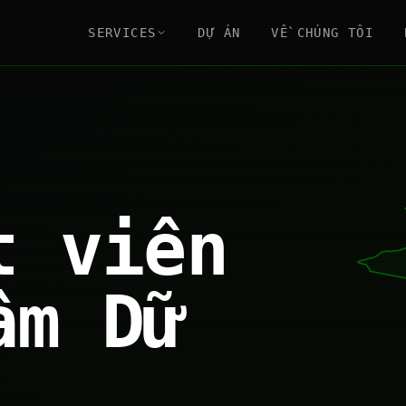
SERVICES
DỰ ÁN
VỀ CHÚNG TÔI
t viên
âm Dữ