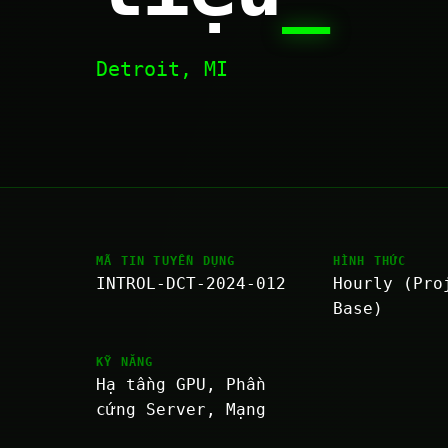
Detroit, MI
MÃ TIN TUYỂN DỤNG
HÌNH THỨC
INTROL-DCT-2024-012
Hourly (Pro
Base)
KỸ NĂNG
Hạ tầng GPU, Phần
cứng Server, Mạng