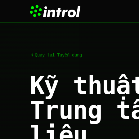
Quay lại Tuyển dụng
Kỹ thuậ
Trung t
liệu
_