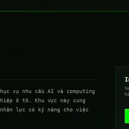
I
S
hục vụ nhu cầu AI và computing
h
hiệp ô tô. Khu vực này cung
nhân lực có kỹ năng cho việc