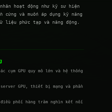
nhân hoạt động như kỹ sư hiện
n cứng và muốn áp dụng kỹ năng
ữ liệu phức tạp và năng động.
g
các cụm GPU quy mô lớn và hệ thống
 server GPU, thiết bị mạng và phần
 điều phối hàng trăm nghìn kết nối