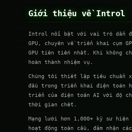
Giới thiệu về Introl
Introl nổi bật với vai trò dẫn đ
GPU, chuyên về triển khai cụm GP
GPU tiên tiến nhất. Khi không ch
hoàn thành nhiệm vụ.
Chúng tôi thiết lập tiêu chuẩn x
đầu trong triển khai điện toán h
triển của điện toán AI với độ ch
thời gian chết.
Mạng lưới hơn 1,000+ kỹ sư hiện 
hoạt động toàn cầu, đảm nhận các