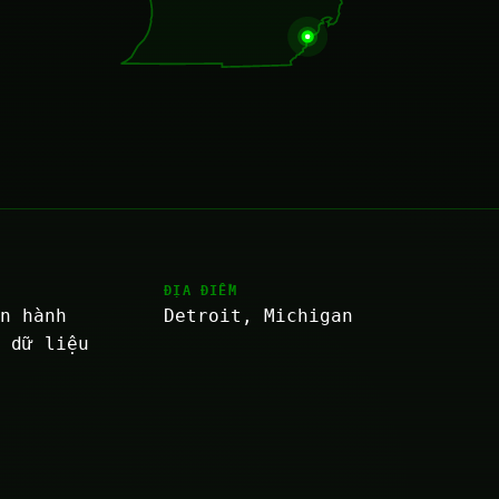
M
ĐỊA ĐIỂM
ận hành
Detroit, Michigan
m dữ liệu