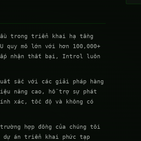
ầu trong triển khai hạ tầng
U quy mô lớn với hơn 100,000+
ấp nhận thất bại, Introl luôn
uất sắc với các giải pháp hàng
iệu năng cao, hỗ trợ sự phát
ính xác, tốc độ và không có
trường hợp đồng của chúng tôi
 dự án triển khai phức tạp