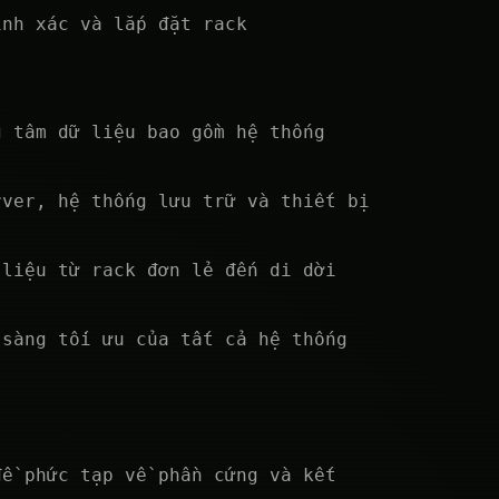
ính xác và lắp đặt rack
g tâm dữ liệu bao gồm hệ thống
rver, hệ thống lưu trữ và thiết bị
 liệu từ rack đơn lẻ đến di dời
 sàng tối ưu của tất cả hệ thống
đề phức tạp về phần cứng và kết