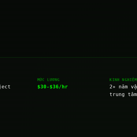
MỨC LƯƠNG
KINH NGHIỆ
ject
$30-$36/hr
2+ năm v
trung tâ