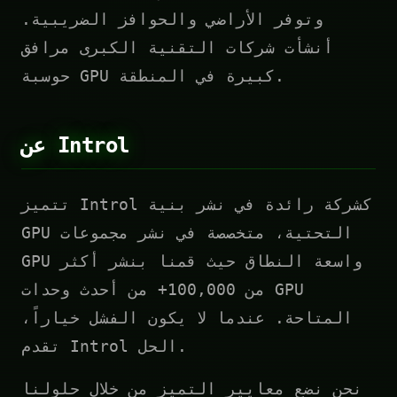
وتوفر الأراضي والحوافز الضريبية.
أنشأت شركات التقنية الكبرى مرافق
حوسبة GPU كبيرة في المنطقة.
عن Introl
تتميز Introl كشركة رائدة في نشر بنية
GPU التحتية، متخصصة في نشر مجموعات
GPU واسعة النطاق حيث قمنا بنشر أكثر
من 100,000+ من أحدث وحدات GPU
المتاحة. عندما لا يكون الفشل خياراً،
تقدم Introl الحل.
نحن نضع معايير التميز من خلال حلولنا