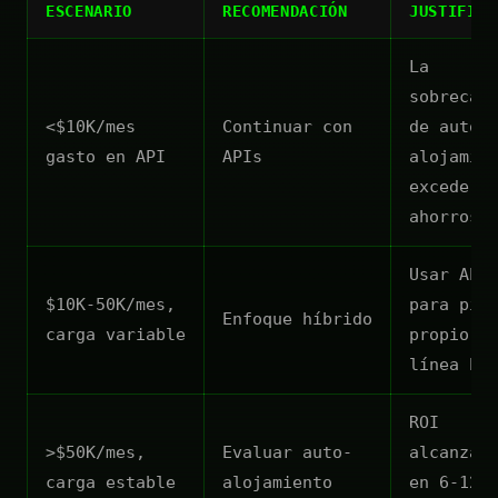
ESCENARIO
RECOMENDACIÓN
JUSTIFICA
La
sobrecar
<$10K/mes
Continuar con
de auto-
gasto en API
APIs
alojamie
excede l
ahorros
Usar API
$10K-50K/mes,
para pic
Enfoque híbrido
carga variable
propio p
línea ba
ROI
>$50K/mes,
Evaluar auto-
alcanzab
carga estable
alojamiento
en 6-12