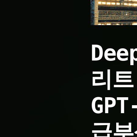
Dee
리트
GPT
급부