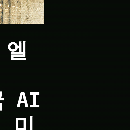
, 엘
서
 AI
 미