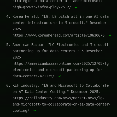
strategic-ai-data-center-alliance-microsoft-
high-growth-infra-play-2512/
↩
Korea Herald. "LG, LS pitch all-in-one AI data
center infrastructure to Microsoft." Desember
2025.
https://www.koreaherald.com/article/10630676
↩
American Bazaar. "LG Electronics and Microsoft
partnering up for data centers." 5 Desember
2025.
https://americanbazaaronline.com/2025/12/05/lg-
electronics-and-microsoft-partnering-up-for-
data-centers-471135/
↩
REF Industry. "LG and Microsoft to Collaborate
on AI Data Center Cooling." Desember 2025.
https://refindustry.com/news/market-news/lg-
and-microsoft-to-collaborate-on-ai-data-center-
cooling/
↩