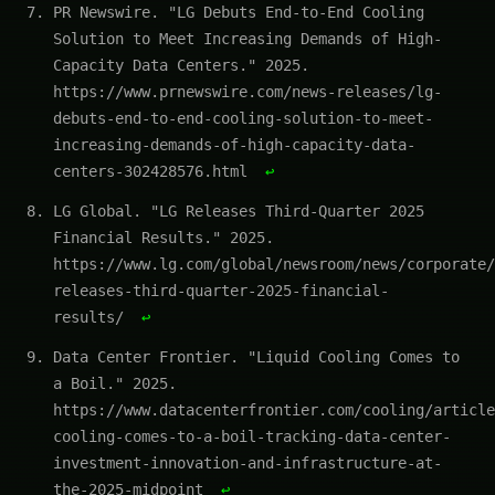
PR Newswire. "LG Debuts End-to-End Cooling
Solution to Meet Increasing Demands of High-
Capacity Data Centers." 2025.
https://www.prnewswire.com/news-releases/lg-
debuts-end-to-end-cooling-solution-to-meet-
increasing-demands-of-high-capacity-data-
centers-302428576.html
↩
LG Global. "LG Releases Third-Quarter 2025
Financial Results." 2025.
https://www.lg.com/global/newsroom/news/corporate/
releases-third-quarter-2025-financial-
results/
↩
Data Center Frontier. "Liquid Cooling Comes to
a Boil." 2025.
https://www.datacenterfrontier.com/cooling/article
cooling-comes-to-a-boil-tracking-data-center-
investment-innovation-and-infrastructure-at-
the-2025-midpoint
↩