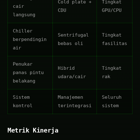
Cold plate +
Tingkat
cair
CDU
GPU/CPU
langsung
Chiller
Sentrifugal
Tingkat
berpendingin
bebas oli
fasilitas
air
Penukar
Hibrid
Tingkat
panas pintu
udara/cair
rak
belakang
Sistem
Manajemen
Seluruh
kontrol
terintegrasi
sistem
Metrik Kinerja