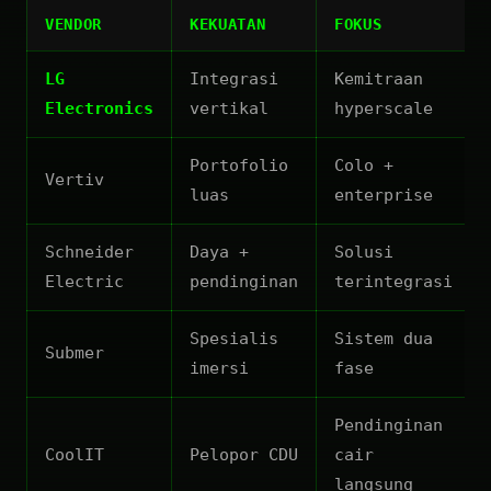
VENDOR
KEKUATAN
FOKUS
LG
Integrasi
Kemitraan
Electronics
vertikal
hyperscale
Portofolio
Colo +
Vertiv
luas
enterprise
Schneider
Daya +
Solusi
Electric
pendinginan
terintegrasi
Spesialis
Sistem dua
Submer
imersi
fase
Pendinginan
CoolIT
Pelopor CDU
cair
langsung