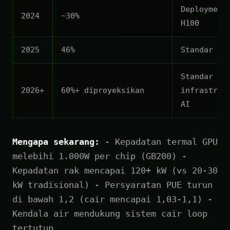
Deployment
2024
~30%
H100
2025
46%
Standar GB
Standar
2026+
60%+ diproyeksikan
infrastruk
AI
Mengapa sekarang:
- Kepadatan termal GPU
melebihi 1.000W per chip (GB200) -
Kepadatan rak mencapai 120+ kW (vs 20-30
kW tradisional) - Persyaratan PUE turun
di bawah 1,2 (cair mencapai 1,03-1,1) -
Kendala air mendukung sistem cair loop
tertutup