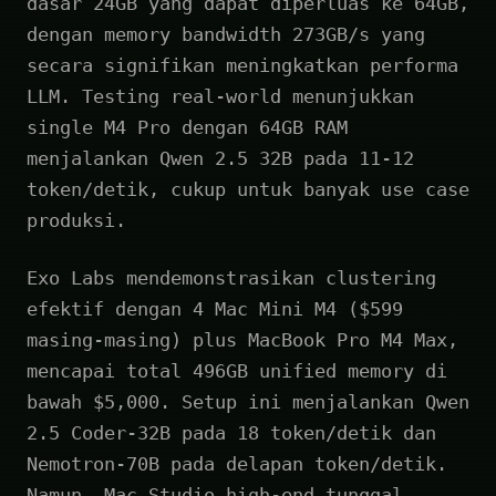
dasar 24GB yang dapat diperluas ke 64GB,
dengan memory bandwidth 273GB/s yang
secara signifikan meningkatkan performa
LLM. Testing real-world menunjukkan
single M4 Pro dengan 64GB RAM
menjalankan Qwen 2.5 32B pada 11-12
token/detik, cukup untuk banyak use case
produksi.
Exo Labs mendemonstrasikan clustering
efektif dengan 4 Mac Mini M4 ($599
masing-masing) plus MacBook Pro M4 Max,
mencapai total 496GB unified memory di
bawah $5,000. Setup ini menjalankan Qwen
2.5 Coder-32B pada 18 token/detik dan
Nemotron-70B pada delapan token/detik.
Namun, Mac Studio high-end tunggal