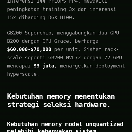
inferensi 144 PFLOPS FP4, mewakili
peningkatan training 3x dan inferensi
15x dibanding DGX H100.
GB200 Superchip, menggabungkan dua GPU
B200 dengan CPU Grace, berharga
$60,000-$70,000
per unit. Sistem rack-
scale seperti GB200 NVL72 dengan 72 GPU
mencapai
$3 juta
, menargetkan deployment
hyperscale.
Kebutuhan memory menentukan
strategi seleksi hardware.
Kebutuhan memory model unquantized
melebihi kebanyakan sistem