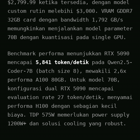
$2,799.99 ketika tersedia, dengan model
custom rutin melebihi $3,000. VRAM GDDR7
32GB card dengan bandwidth 1,792 GB/s
memungkinkan menjalankan model parameter
70B dengan kuantisasi pada single GPU.
Benchmark performa menunjukkan RTX 5090
mencapai
5,841 token/detik
pada Qwen2.5-
Coder-7B (batch size 8), mewakili 2,6x
performa A100 80GB. Untuk model 70B,
konfigurasi dual RTX 5090 mencapai
evaluation rate 27 token/detik, menyamai
performa H100 dengan sebagian kecil
biaya. TDP 575W memerlukan power supply
1200W+ dan solusi cooling yang robust.