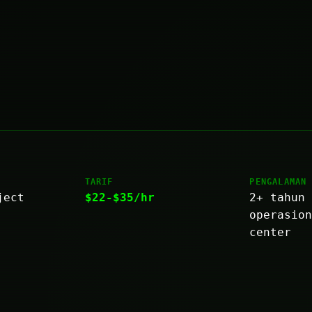
TARIF
PENGALAMAN
ject
$22-$35/hr
2+ tahun
operasio
center