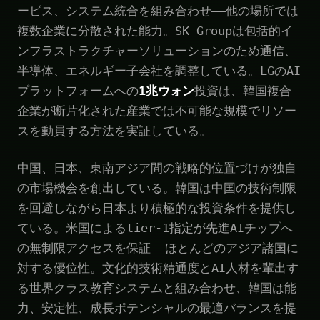
ービス、システム統合を組み合わせ——他の場所では
複数企業に分散された能力。SK Groupは包括的イ
ンフラストラクチャーソリューションのため通信、
半導体、エネルギー子会社を調整している。LGのAI
プラットフォームへの
1兆ウォン
投資は、韓国複合
企業が断片化された産業では不可能な規模でリソー
スを動員する方法を実証している。
中国、日本、東南アジア間の戦略的位置づけが独自
の市場機会を創出している。韓国は中国の技術制限
を回避しながら日本より積極的な投資条件を提供し
ている。米国によるtier-1指定が先進AIチップへ
の無制限アクセスを保証——ほとんどのアジア諸国に
対する優位性。文化的技術精通度とAI人材を輩出す
る世界クラス教育システムと組み合わせ、韓国は能
力、安定性、成長ポテンシャルの最適バランスを提