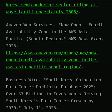
korea-semiconductor-sector-riding-ai-
wave-tariff-uncertainty-2508/
.
Amazon Web Services. "Now Open – Fourth
Availability Zone in the AWS Asia
Pacific (Seoul) Region."
AWS News Blog
,
2025.
https://aws.amazon.com/blogs/aws/now-
open-fourth-availability-zone-in-the-
aws-asia-pacific-seoul-region/
.
Business Wire. "South Korea Colocation
Data Center Portfolio Database 2025:
Over $7 Billion in Investments Driving
South Korea's Data Center Growth by
2030." July 11, 2025.