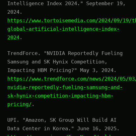
Intelligence Index 2024." September 19,
2024.
https://www.tortoisemedia.com/2024/09/19/t
global-artificial-intelligence-index-
2024
.
TrendForce. "NVIDIA Reportedly Fueling
Samsung and SK Hynix Competition,
Impacting HBM Pricing?" May 3, 2024.
https://www.trendforce.com/news/2024/05/03
nvidia-reportedly-fueling-samsung-and-
sk-hynix-competition-impacting-hbm-
pricing/
.
UPI. "Amazon, SK Group Will Build AI
Data Center in Korea." June 16, 2025.