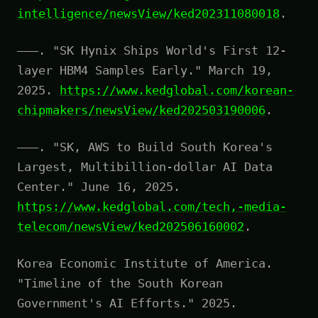
intelligence/newsView/ked202311080018
.
———. "SK Hynix Ships World's First 12-
layer HBM4 Samples Early." March 19,
2025.
https://www.kedglobal.com/korean-
chipmakers/newsView/ked202503190006
.
———. "SK, AWS to Build South Korea's
Largest, Multibillion-dollar AI Data
Center." June 16, 2025.
https://www.kedglobal.com/tech,-media-
telecom/newsView/ked202506160002
.
Korea Economic Institute of America.
"Timeline of the South Korean
Government's AI Efforts." 2025.