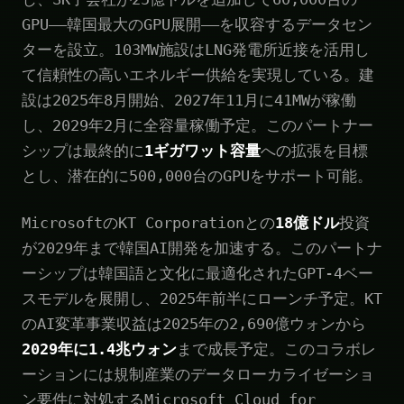
GPU——韓国最大のGPU展開——を収容するデータセン
ターを設立。103MW施設はLNG発電所近接を活用し
て信頼性の高いエネルギー供給を実現している。建
設は2025年8月開始、2027年11月に41MWが稼働
し、2029年2月に全容量稼働予定。このパートナー
シップは最終的に
1ギガワット容量
への拡張を目標
とし、潜在的に500,000台のGPUをサポート可能。
MicrosoftのKT Corporationとの
18億ドル
投資
が2029年まで韓国AI開発を加速する。このパートナ
ーシップは韓国語と文化に最適化されたGPT-4ベー
スモデルを展開し、2025年前半にローンチ予定。KT
のAI変革事業収益は2025年の2,690億ウォンから
2029年に1.4兆ウォン
まで成長予定。このコラボレ
ーションには規制産業のデータローカライゼーショ
ン要件に対処するMicrosoft Cloud for