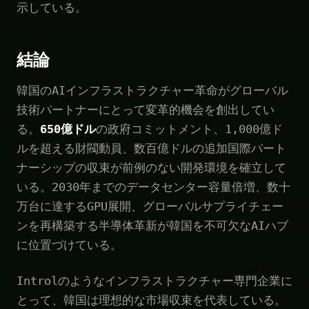
示している。
結論
韓国のAIインフラストラクチャー革命がグローバル
技術パートナーにとって変革的機会を創出してい
る。
650億ドル
の政府コミットメント、1,000億ド
ルを超える財閥動員、数百億ドルの追加国際パート
ナーシップの収束が前例のない開発環境を確立して
いる。2030年までのデータセンター容量倍増、数十
万台に達するGPU展開、グローバルサプライチェー
ンを再構築する半導体革新が韓国を不可欠なAIハブ
に位置づけている。
Introlのようなインフラストラクチャー専門企業に
とって、韓国は理想的な市場収束を代表している。