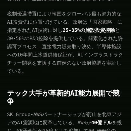
税制優遇措置により韓国をグローバル最も魅力的な
AI投資先に位置づけている。政府は「国家戦略」に
指定されたAI技術に対し
25-35%の施設投資控除
と
30-50%のR&D控除を提供している。簡素化された許
認可プロセス、直接電力販売取り決め、半導体施設
への10年間上水道供給保証が、AIインフラストラク
チャー開発を支援する前例のない政府協調を実証し
ている。
テック大手が革新的AI能力展開で競
争
SK Group-AWSパートナーシップが蔚山を北東アジ
アのAI震源地に変革している。AWSが
40億ドル
を投
じ、SK子会社が25億ドルを追加して60,000台の