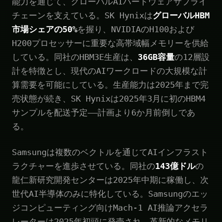
能力を通じて、グローバルAIハードウェアサプライ
チェーンを支えている。SK Hynixは
グローバルHBM
市場シェアの50%
を握り、NVIDIAのH100および
H200プロセッサーに重要な高帯域幅メモリーを供給
している。同社のHBM3E生産は、
36GB容量
の12層設
計を特徴とし、現代のAIワークロードの大規模な計
算需要を可能にしている。生産能力は2025年まで完
売状態が続き、SK Hynixは2025年3月に初のHBM4
サンプルを配送予定——計画より6か月前倒しであ
る。
Samsungは複数のベクトルを通じてAIインフラスト
ラクチャーを進歩させている。同社の
143億ドル
の
龍仁新研究開発センターは2025年中期に稼働し、次
世代AI半導体のみに特化している。Samsungのエッ
ジコンピューティング向けMach-1 AI推論アクセラ
レーターは2025年初頭に発売され、革新的なメモリ