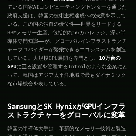
ている国家AIコンピューティングセンターを通じた
政府支援は、韓国の技術主権達成への決意を示して
いる。この国の独自の優位性——世界をリードする
HBMメモリー生産、包括的な5Gカバレッジ、深い半
導体専門知識——が、グローバルインフラストラクチ
ャープロバイダーが繁栄できるエコシステムを創造
している。大規模GPU展開を専門とし、
10万台の
GPU
に至る設置を管理するIntrolのような企業にと
って、韓国はアジア太平洋地域で最もダイナミック
な市場機会を表している。
SamsungとSK HynixがGPUインフラ
ストラクチャーをグローバルに変革
韓国の半導体大手は、革新的なメモリー技術と製造