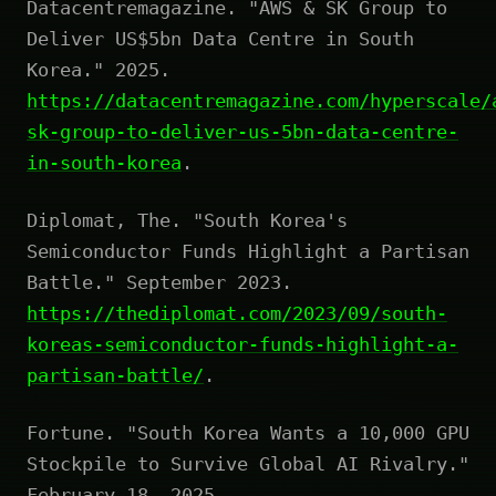
Datacentremagazine. "AWS & SK Group to
Deliver US$5bn Data Centre in South
Korea." 2025.
https://datacentremagazine.com/hyperscale/
sk-group-to-deliver-us-5bn-data-centre-
in-south-korea
.
Diplomat, The. "South Korea's
Semiconductor Funds Highlight a Partisan
Battle." September 2023.
https://thediplomat.com/2023/09/south-
koreas-semiconductor-funds-highlight-a-
partisan-battle/
.
Fortune. "South Korea Wants a 10,000 GPU
Stockpile to Survive Global AI Rivalry."
February 18, 2025.