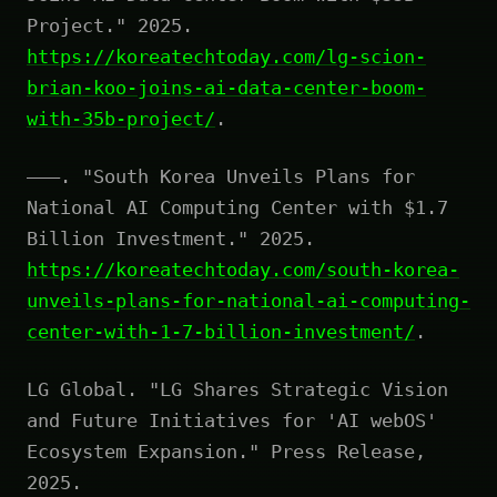
Project." 2025.
https://koreatechtoday.com/lg-scion-
brian-koo-joins-ai-data-center-boom-
with-35b-project/
.
———. "South Korea Unveils Plans for
National AI Computing Center with $1.7
Billion Investment." 2025.
https://koreatechtoday.com/south-korea-
unveils-plans-for-national-ai-computing-
center-with-1-7-billion-investment/
.
LG Global. "LG Shares Strategic Vision
and Future Initiatives for 'AI webOS'
Ecosystem Expansion." Press Release,
2025.