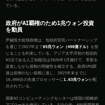
ている。
政府がAI覇権のため1兆ウォン投資
を動員
尹錫悦大統領政権は、包括的官民パートナーシップ
を通じて2027年まで
65兆ウォン（490億ドル）
を投
じることを約束している。アジア太平洋初の包括的
AI法である人工知能法は2026年1月施行で、革新を
促進しながら規制の明確性を確立する。政府GPU調
達は前例のない規模に達し、2025年末までに
10,000台の先進プロセッサーに
1.63兆ウォン
が配
分されている。
国家AIコンピューティングセンターは韓国の戦略的
アプローチを例示している。51%公的、49%民間所有