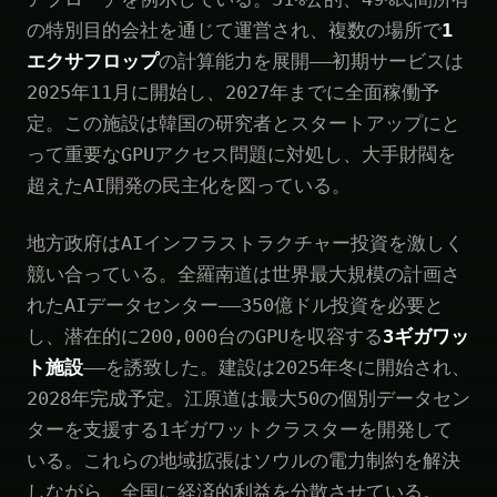
の特別目的会社を通じて運営され、複数の場所で
1
エクサフロップ
の計算能力を展開——初期サービスは
2025年11月に開始し、2027年までに全面稼働予
定。この施設は韓国の研究者とスタートアップにと
って重要なGPUアクセス問題に対処し、大手財閥を
超えたAI開発の民主化を図っている。
地方政府はAIインフラストラクチャー投資を激しく
競い合っている。全羅南道は世界最大規模の計画さ
れたAIデータセンター——350億ドル投資を必要と
し、潜在的に200,000台のGPUを収容する
3ギガワッ
ト施設
——を誘致した。建設は2025年冬に開始され、
2028年完成予定。江原道は最大50の個別データセン
ターを支援する1ギガワットクラスターを開発して
いる。これらの地域拡張はソウルの電力制約を解決
しながら、全国に経済的利益を分散させている。