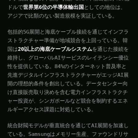
ドルで
世界第6位の半導体輸出国
としての地位は、
アジアで比類のない製造規模を実証している。
包括的5G展開と海底ケーブル接続を通じてインフラ
ストラクチャー準備が地域競合を上回っている。韓
国は
20以上の海底ケーブルシステム
を通じた接続を
維持し、グローバルAIサービスのレイテンシー優位
性を提供している。84%のインターネット普及率と
先進デジタルインフラストラクチャーがエッジAI展
開の理想的条件を創出している。データセンター向
け直接販売取り決めを含む電力インフラストラクチ
ャー投資が、シンガポールなど競合を制約するエネ
ルギーアクセス課題に対処している。
統合財閥モデルが垂直統合を通じてAI展開を加速し
ている。Samsungはメモリー生産、ファウンドリサ