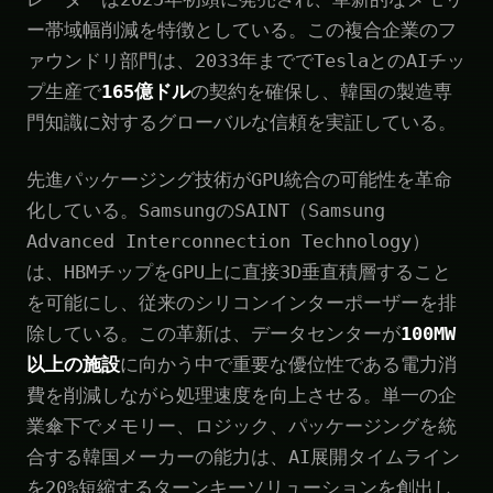
ー帯域幅削減を特徴としている。この複合企業のフ
ァウンドリ部門は、2033年まででTeslaとのAIチッ
プ生産で
165億ドル
の契約を確保し、韓国の製造専
門知識に対するグローバルな信頼を実証している。
先進パッケージング技術がGPU統合の可能性を革命
化している。SamsungのSAINT（Samsung
Advanced Interconnection Technology）
は、HBMチップをGPU上に直接3D垂直積層すること
を可能にし、従来のシリコンインターポーザーを排
除している。この革新は、データセンターが
100MW
以上の施設
に向かう中で重要な優位性である電力消
費を削減しながら処理速度を向上させる。単一の企
業傘下でメモリー、ロジック、パッケージングを統
合する韓国メーカーの能力は、AI展開タイムライン
を20%短縮するターンキーソリューションを創出し