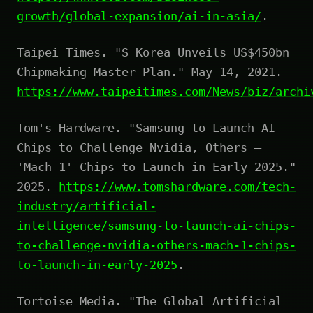
growth/global-expansion/ai-in-asia/
.
Taipei Times. "S Korea Unveils US$450bn
Chipmaking Master Plan." May 14, 2021.
https://www.taipeitimes.com/News/biz/archi
Tom's Hardware. "Samsung to Launch AI
Chips to Challenge Nvidia, Others —
'Mach 1' Chips to Launch in Early 2025."
2025.
https://www.tomshardware.com/tech-
industry/artificial-
intelligence/samsung-to-launch-ai-chips-
to-challenge-nvidia-others-mach-1-chips-
to-launch-in-early-2025
.
Tortoise Media. "The Global Artificial