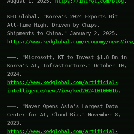
August 1, 2025.
https://introl.com/blog
.
KED Global. "Korea's 2024 Exports Hit
All-Time High, Driven by Chips,
Shipments to China." January 2, 2025.
https://www.kedglobal.com/economy/newsView
———. "Microsoft, KT to Invest $1.8 Bn in
Korea's AI, Infrastructure." October 10,
2024.
https://www.kedglobal.com/artificial-
intelligence/newsView/ked202410100016
.
———. "Naver Opens Asia's Largest Data
Center for AI, Cloud Biz." November 8,
2023.
https://www.kedglobal.com/artificial-