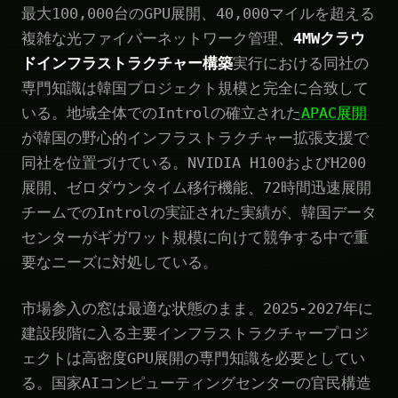
最大100,000台のGPU展開、40,000マイルを超える
複雑な光ファイバーネットワーク管理、
4MWクラウ
ドインフラストラクチャー構築
実行における同社の
専門知識は韓国プロジェクト規模と完全に合致して
いる。地域全体でのIntrolの確立された
APAC展開
が韓国の野心的インフラストラクチャー拡張支援で
同社を位置づけている。NVIDIA H100およびH200
展開、ゼロダウンタイム移行機能、72時間迅速展開
チームでのIntrolの実証された実績が、韓国データ
センターがギガワット規模に向けて競争する中で重
要なニーズに対処している。
市場参入の窓は最適な状態のまま。2025-2027年に
建設段階に入る主要インフラストラクチャープロジ
ェクトは高密度GPU展開の専門知識を必要としてい
る。国家AIコンピューティングセンターの官民構造