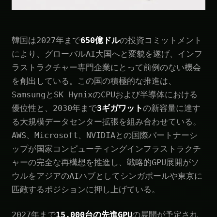
韓国は2027年まで
650億ドル
の投資コミットメント
により、グローバルAI大国へと変貌を遂げ、インフ
ラストラクチャー専門企業にとって前例のない機会
を創出している。この国の積極的な推進は、
SamsungとSK HynixのCPUおよび半導体における
優位性と、2030年まで
3ギガワット
の新容量に達す
る大規模データセンター拡張を組み合わせている。
AWS、Microsoft、NVIDIAとの国際パートナーシ
ップが国家コンピューティングインフラストラクチ
ャーの完全な再構想を推進し、戦略的GPU展開がソ
ウルをアジアのAIハブとしてシンガポールや東京に
匹敵するポジションに押し上げている。
2027年まで
15,000台の先進GPU
の展開が予定され