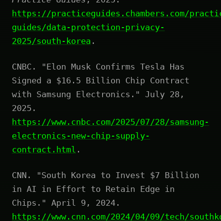
https://practiceguides.chambers.com/practi
guides/data-protection-privacy-
2025/south-korea
.
CNBC. "Elon Musk Confirms Tesla Has
Signed a $16.5 Billion Chip Contract
with Samsung Electronics." July 28,
2025.
https://www.cnbc.com/2025/07/28/samsung-
electronics-new-chip-supply-
contract.html
.
CNN. "South Korea to Invest $7 Billion
in AI in Effort to Retain Edge in
Chips." April 9, 2024.
https://www.cnn.com/2024/04/09/tech/southk