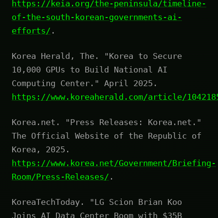
https://keia.org/the-peninsula/timeline-
of-the-south-korean-governments-ai-
efforts/
.
Korea Herald, The. "Korea to Secure
10,000 GPUs to Build National AI
Computing Center." April 2025.
https://www.koreaherald.com/article/104218
Korea.net. "Press Releases: Korea.net."
The Official Website of the Republic of
Korea, 2025.
https://www.korea.net/Government/Briefing-
Room/Press-Releases/
.
KoreaTechToday. "LG Scion Brian Koo
Joins AI Data Center Boom with $35B