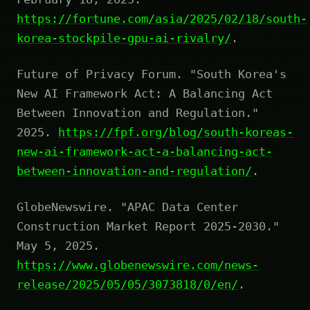
https://fortune.com/asia/2025/02/18/south-
korea-stockpile-gpu-ai-rivalry/
.
Future of Privacy Forum. "South Korea's
New AI Framework Act: A Balancing Act
Between Innovation and Regulation."
2025.
https://fpf.org/blog/south-koreas-
new-ai-framework-act-a-balancing-act-
between-innovation-and-regulation/
.
GlobeNewswire. "APAC Data Center
Construction Market Report 2025-2030."
May 5, 2025.
https://www.globenewswire.com/news-
release/2025/05/05/3073818/0/en/
.