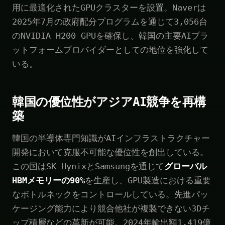
用に最適化されたGPUクラスターを設置。Naverは
2025年7月の政府配分プログラムを通じて3,056台
のNVIDIA H200 GPUを確保し、韓国の主要AIプラ
ットフォームプロバイダーとしての地位を強化して
いる。
韓国の優位性がアジアAI競争を再構
築
韓国の半導体専門知識がAIインフラストラクチャー
開発において克服不可能な優位性を創出している。
この国はSK HynixとSamsungを通じて
グローバル
HBMメモリーの90%
を生産し、GPU製造における重要
なボトルネックをコントロールしている。先進パッ
ケージング能力により競合他社が複製できない3Dチ
ップ積層などの革新が可能。2024年輸出額1,419億