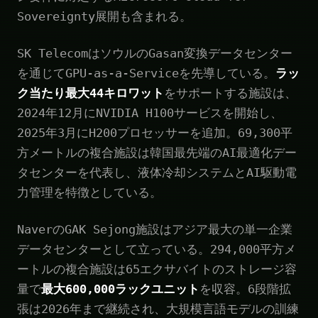
Sovereignty展開も含まれる。
SK TelecomはソウルのGasan変換データセンター
を通じてGPU-as-a-Serviceを先導している。
ラッ
ク当たり最大44キロワット
をサポートする施設は、
2024年12月にNVIDIA H100サービスを開始し、
2025年3月にH200プロセッサーを追加。69,300平
方メートルの複合施設は韓国最先端のAI最適化デー
タセンターを代表し、液体冷却システムとAI駆動電
力管理を特徴としている。
NaverのGAK Sejong施設はアジア最大の単一企業
データセンターとして立っている。294,000平方メ
ートルの複合施設は65エクサバイトのストレージ容
量で
最大600,000ラックユニット
を収容。6段階拡
張は2026年まで継続され、大規模言語モデルの訓練