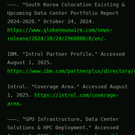
———. "South Korea Colocation Existing &
Upcoming Data Center Portfolio Report
2024-2028." October 24, 2024.
https://www.globenewswire.com/news-
release/2024/10/24/2968800/0/en/
.
IBM. "Introl Partner Profile." Accessed
August 1, 2025.
https://www.ibm.com/partnerplus/directory/
Introl. "Coverage Area." Accessed August
1, 2025.
https://introl.com/coverage-
area
.
———. "GPU Infrastructure, Data Center
Solutions & HPC Deployment." Accessed