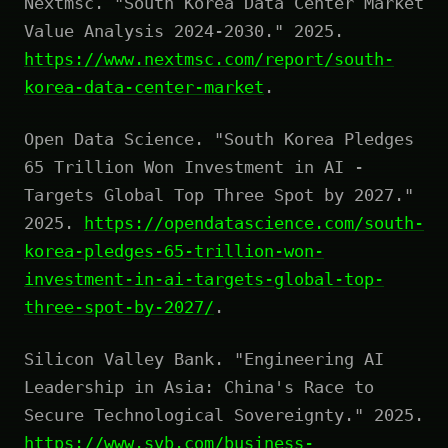
Nextmsc. "South Korea Data Center Market
Value Analysis 2024-2030." 2025.
https://www.nextmsc.com/report/south-
korea-data-center-market
.
Open Data Science. "South Korea Pledges
65 Trillion Won Investment in AI -
Targets Global Top Three Spot by 2027."
2025.
https://opendatascience.com/south-
korea-pledges-65-trillion-won-
investment-in-ai-targets-global-top-
three-spot-by-2027/
.
Silicon Valley Bank. "Engineering AI
Leadership in Asia: China's Race to
Secure Technological Sovereignty." 2025.
https://www.svb.com/business-